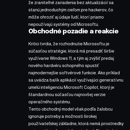
že zraniteľné zariadenia bez aktualizácií sa
stanú jednoduchým cieľom pre hackerov, čo
môže ohroziť aj údaje ľudí, ktorí priamo
nepoužívajú systémy od Microsoftu.
Obchodné pozadie a reakcie
Kritici tvrdia, že rozhodnutie Microsoftu je
súčasťou stratégie, ktorá má presadiť širšie
využívanie Windows 11, a tým aj zvýšiť predaj
nového hardvéru schopného spustiť
najmodernejšie softvérové funkcie. Ako príklad
sa uvádza balík aplikácií využívajúci generatívnu
umelú inteligenciu Microsoft Copilot, ktorý je
štandardnou súčasťou najnovšej verzie
operačného systému.
Tento obchodný model však podľa žalobcu
ignoruje potreby a možnosti širokej
používateľskej základne, ktorá nemá prostriedky