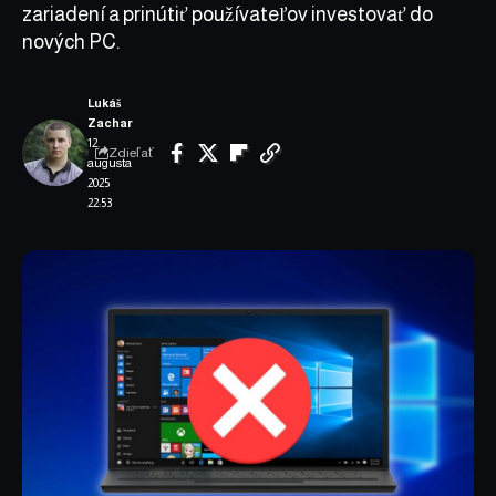
zariadení a prinútiť používateľov investovať do
nových PC.
Lukáš
Zachar
12.
Zdieľať
augusta
2025
22:53