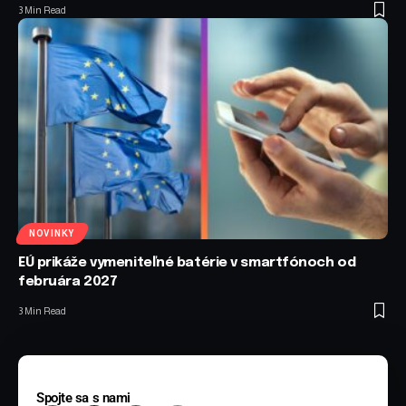
3 Min Read
NOVINKY
EÚ prikáže vymeniteľné batérie v smartfónoch od
februára 2027
3 Min Read
Spojte sa s nami