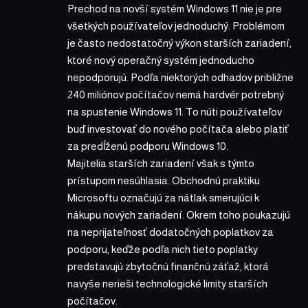
Prechod na novší systém Windows 11 nie je pre
všetkých používateľov jednoduchý. Problémom
je často nedostatočný výkon starších zariadení,
ktoré nový operačný systém jednoducho
nepodporujú. Podľa niektorých odhadov približne
240 miliónov počítačov nemá hardvér potrebný
na spustenie Windows 11. To núti používateľov
buď investovať do nového počítača alebo platiť
za predĺženú podporu Windows 10.
Majitelia starších zariadení však s týmto
prístupom nesúhlasia. Obchodnú praktiku
Microsoftu označujú za nátlak smerujúci k
nákupu nových zariadení. Okrem toho poukazujú
na neprijateľnosť dodatočných poplatkov za
podporu, keďže podľa nich tieto poplatky
predstavujú zbytočnú finančnú záťaž, ktorá
navyše nerieši technologické limity starších
počítačov.