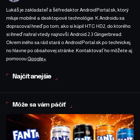
Lukáš je zakladateľ a šéfredaktor AndroidPortal.sk, ktorý
miluje mobilné a desktopové technológie. K Androidu sa
dopracoval hneď po tom, ako si kúpil HTC HD2, do ktorého
si ihneď nahral vtedy najnovší Android 2.3 Gingerbread.
Okrem iného sa rád stará o AndroidPortal.sk po technickej,
no hlavne po obsahovej stránke. Kontaktovať ho môžete aj
pomocou
Google+
Najčítanejšie
Môže sa vám páčiť