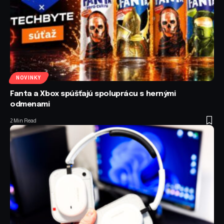
NOVINKY
Fanta a Xbox spúšťajú spoluprácu s hernými
odmenami
2 Min Read