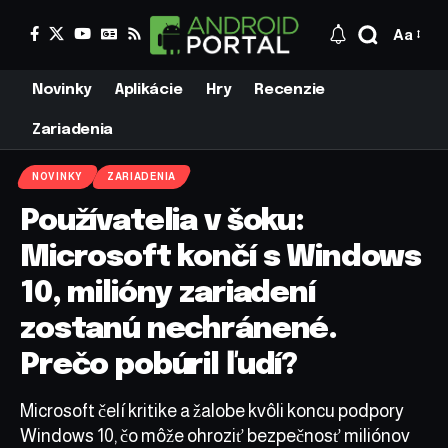
Aa
Novinky
Aplikácie
Hry
Recenzie
Zariadenia
NOVINKY
ZARIADENIA
Používatelia v šoku:
Microsoft končí s Windows
10, milióny zariadení
zostanú nechránené.
Prečo pobúril ľudí?
Microsoft čelí kritike a žalobe kvôli koncu podpory
Windows 10, čo môže ohroziť bezpečnosť miliónov