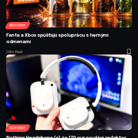
NOVINKY
Fanta a Xbox spúšťajú spoluprácu s hernými
odmenami
2 Min Read
NOVINKY
Nothing Headphone (a) za 170 eur používa redaktor