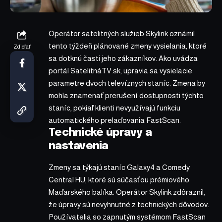
Operátor satelitných služieb Skylink oznámil
tento týždeň plánované zmeny vysielania, ktoré
Zdieľať
sa dotknú časti jeho zákazníkov. Ako uvádza
portál SatelitnáTV.sk, upravia sa vysielacie
parametre dvoch televíznych staníc. Zmena by
mohla znamenať prerušení dostupnosti týchto
staníc, pokiaľ klienti nevyužívajú funkciu
automatického prelaďovania FastScan.
Technické úpravy a
nastavenia
Zmeny sa týkajú staníc Galaxy4 a Comedy
Central HU, ktoré sú súčasťou prémiového
Maďarského balíka. Operátor Skylink zdôraznil,
že úpravy sú nevyhnutné z technických dôvodov.
Používatelia so zapnutým systémom FastScan