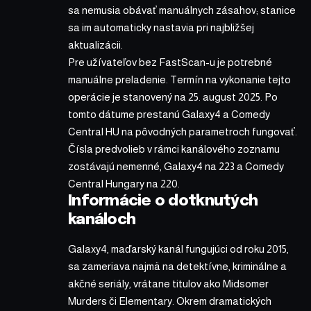
sa nemusia obávať manuálnych zásahov; stanice
sa im automaticky nastavia pri najbližšej
aktualizácii.
Pre užívateľov bez FastScan-u je potrebné
manuálne preladenie. Termín na vykonanie tejto
operácie je stanovený na 25. august 2025. Po
tomto dátume prestanú Galaxy4 a Comedy
Central HU na pôvodných parametroch fungovať.
Čísla predvolieb v rámci kanálového zoznamu
zostávajú nemenné, Galaxy4 na 223 a Comedy
Central Hungary na 220.
Informácie o dotknutých
kanáloch
Galaxy4, maďarský kanál fungujúci od roku 2015,
sa zameriava najmä na detektívne, kriminálne a
akčné seriály, vrátane titulov ako Midsomer
Murders či Elementary. Okrem dramatických