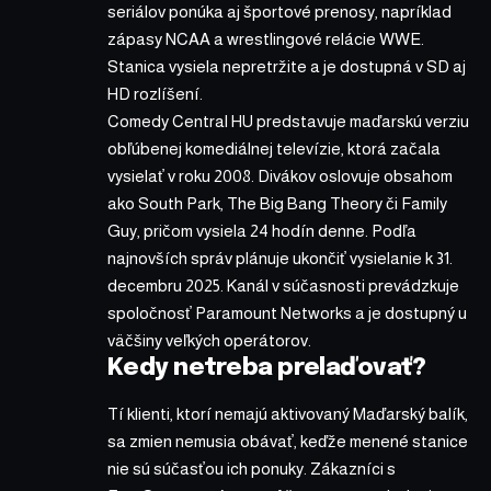
seriálov ponúka aj športové prenosy, napríklad
zápasy NCAA a wrestlingové relácie WWE.
Stanica vysiela nepretržite a je dostupná v SD aj
HD rozlíšení.
Comedy Central HU predstavuje maďarskú verziu
obľúbenej komediálnej televízie, ktorá začala
vysielať v roku 2008. Divákov oslovuje obsahom
ako South Park, The Big Bang Theory či Family
Guy, pričom vysiela 24 hodín denne. Podľa
najnovších správ plánuje ukončiť vysielanie k 31.
decembru 2025. Kanál v súčasnosti prevádzkuje
spoločnosť Paramount Networks a je dostupný u
väčšiny veľkých operátorov.
Kedy netreba prelaďovať?
Tí klienti, ktorí nemajú aktivovaný Maďarský balík,
sa zmien nemusia obávať, keďže menené stanice
nie sú súčasťou ich ponuky. Zákazníci s