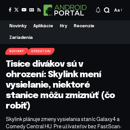
Aa
Novinky
Aplikácie
Hry
Recenzie
Zariadenia
NOVINKY
OPERÁTORI
Tisíce divákov sú v
ohrození: Skylink mení
vysielanie, niektoré
stanice môžu zmiznúť (čo
robiť)
Skylink plánuje zmeny vysielania staníc Galaxy4 a
Comedy Central HU. Pre užívateľov bez FastScan-