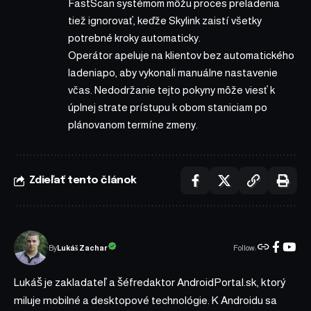
FastScan systémom môžu proces preladenia
tiež ignorovať, keďže Skylink zaistí všetky
potrebné kroky automaticky.
Operátor apeluje na klientov bez automatického
ladeniapo, aby vykonali manuálne nastavenie
včas. Nedodržanie tejto pokyny môže viesť k
úplnej strate prístupu k obom staniciam po
plánovanom termíne zmeny.
Zdieľať tento článok
Follow:
Lukáš Zachar
By
Lukáš je zakladateľ a šéfredaktor AndroidPortal.sk, ktorý
miluje mobilné a desktopové technológie. K Androidu sa