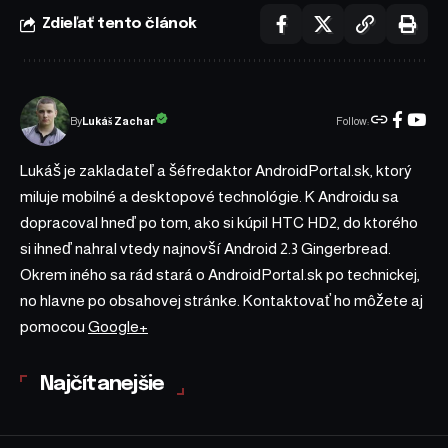
Zdieľať tento článok
Follow:
Lukáš Zachar
By
Lukáš je zakladateľ a šéfredaktor AndroidPortal.sk, ktorý
miluje mobilné a desktopové technológie. K Androidu sa
dopracoval hneď po tom, ako si kúpil HTC HD2, do ktorého
si ihneď nahral vtedy najnovší Android 2.3 Gingerbread.
Okrem iného sa rád stará o AndroidPortal.sk po technickej,
no hlavne po obsahovej stránke. Kontaktovať ho môžete aj
pomocou
Google+
Najčítanejšie