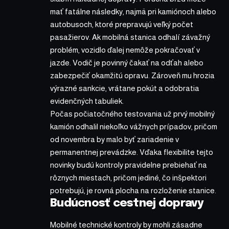
mať fatálne následky, najmä pri kamiónoch alebo
autobusoch, ktoré prepravujú veľký počet
pasažierov. Ak mobilná stanica odhalí závažný
problém, vozidlo ďalej nemôže pokračovať v
jazde. Vodič je povinný čakať na odťah alebo
zabezpečiť okamžitú opravu. Zároveň mu hrozia
výrazné sankcie, vrátane pokút a odobratia
evidenčných tabuliek.
Počas počiatočného testovania už prvý mobilný
kamión odhalil niekoľko vážnych prípadov, pričom
od novembra by malo byť zariadenie v
permanentnej prevádzke. Vďaka flexibilite tejto
novinky budú kontroly pravidelne prebiehať na
rôznych miestach, pričom jediné, čo inšpektori
potrebujú, je rovná plocha na rozloženie stanice.
Budúcnosť cestnej dopravy
Mobilné technické kontroly by mohli zásadne