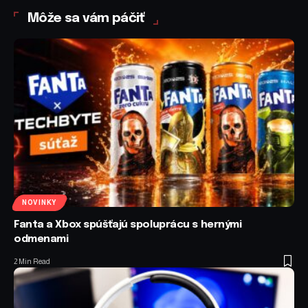
Môže sa vám páčiť
NOVINKY
Fanta a Xbox spúšťajú spoluprácu s hernými
odmenami
2 Min Read