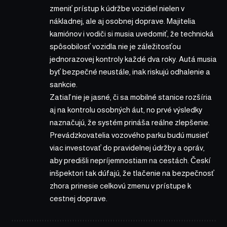
zmeniť prístup k údržbe vozidiel nielen v
nákladnej, ale aj osobnej doprave. Majitelia
kamiónov i vodiči si musia uvedomiť, že technická
spôsobilosť vozidla nie je záležitosťou
jednorazovej kontroly každé dva roky. Autá musia
byť bezpečné neustále, inak riskujú odhalenie a
sankcie.
Zatiaľ nie je jasné, či sa mobilné stanice rozšíria
aj na kontrolu osobných áut, no prvé výsledky
naznačujú, že systém prináša reálne zlepšenie.
Prevádzkovatelia vozového parku budú musieť
viac investovať do pravidelnej údržby a opráv,
aby predišli nepríjemnostiam na cestách. Českí
inšpektori tak dúfajú, že tlačenie na bezpečnosť
zhora prinesie celkovú zmenu v prístupe k
cestnej doprave.