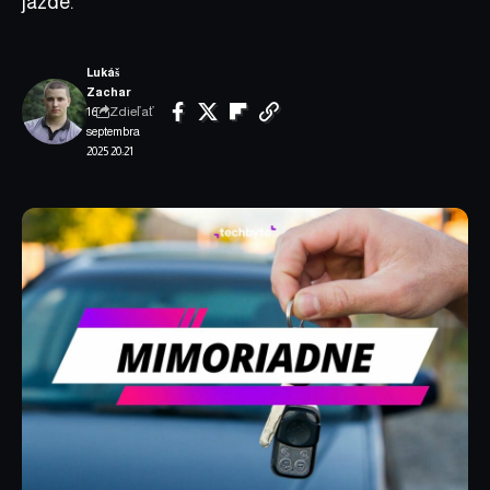
jazde.
Lukáš
Zachar
Zdieľať
16.
septembra
2025 20:21