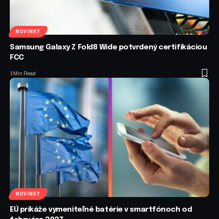
NOVINKY
Samsung Galaxy Z Fold8 Wide potvrdený certifikáciou
FCC
3 Min Read
NOVINKY
EÚ prikáže vymeniteľné batérie v smartfónoch od