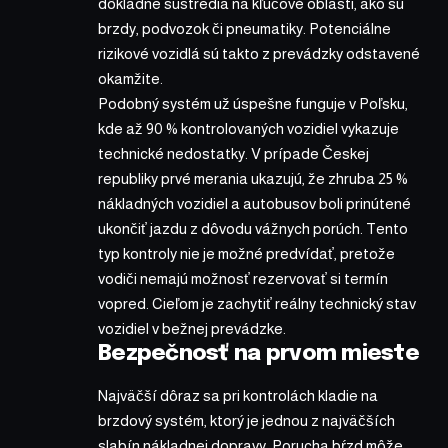
dôkladne sústredia na kľúčové oblasti, ako sú
brzdy, podvozok či pneumatiky. Potenciálne
rizikové vozidlá sú takto z prevádzky odstavené
okamžite.
Podobný systém už úspešne funguje v Poľsku,
kde až 90 % kontrolovaných vozidiel vykazuje
technické nedostatky. V prípade Českej
republiky prvé merania ukazujú, že zhruba 25 %
nákladných vozidiel a autobusov boli prinútené
ukončiť jazdu z dôvodu vážnych porúch. Tento
typ kontroly nie je možné predvídať, pretože
vodiči nemajú možnosť rezervovať si termín
vopred. Cieľom je zachytiť reálny technický stav
vozidiel v bežnej prevádzke.
Bezpečnosť na prvom mieste
Najväčší dôraz sa pri kontrolách kladie na
brzdový systém, ktorý je jednou z najväčších
slabín nákladnej dopravy. Porucha bŕzd môže