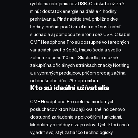
rýchlemu nabíjaniu cez USB-C získate už za 5
minút dostatok energie na ďalšie 4 hodiny
prehrávania. Plné nabitie trvá približne dve
hodiny, pričom používateľ má možnosť nabiť
slúchadlá aj pomocou telefónu cez USB-C kábel.
CMF Headphone Pro sú dostupné vo farebných
variáciách svetlo šedá, tmavo šedá a svetlo
zelená za cenu 110 eur. Slúchadlá je možné
zakúpiť na oficiálnych stránkach značky Nothing
a u vybraných predajcov, pričom predaj začína
od dnešného dňa, 29. septembra.
Kto sú ideálni užívatelia
CMF Headphone Pro ciele na moderných
poslucháčov, ktorí hľadajú kvalitné, no cenovo
dostupné zariadenie s pokročilými funkciami.
Modulárny a módny dizajn osloví tých, ktorí chcú
vyjadriť svoj štýl, zatiaľ čo technologicky