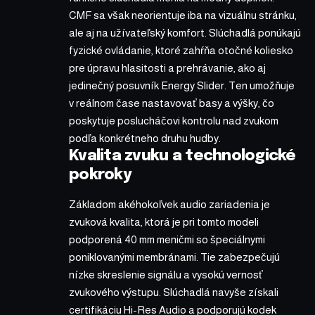
CMF sa však neorientuje iba na vizuálnu stránku,
ale aj na užívateľský komfort. Slúchadlá ponúkajú
fyzické ovládanie, ktoré zahŕňa otočné koliesko
pre úpravu hlasitosti a prehrávanie, ako aj
jedinečný posuvník Energy Slider. Ten umožňuje
v reálnom čase nastavovať basy a výšky, čo
poskytuje poslucháčovi kontrolu nad zvukom
podľa konkrétneho druhu hudby.
Kvalita zvuku a technologické
pokroky
Základom akéhokoľvek audio zariadenia je
zvuková kvalita, ktorá je pri tomto modeli
podporená 40 mm meničmi so špeciálnymi
poniklovanými membránami. Tie zabezpečujú
nízke skreslenie signálu a vysokú vernosť
zvukového výstupu. Slúchadlá navyše získali
certifikáciu Hi-Res Audio a podporujú kodek