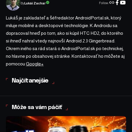
Follow:
Lukáš Zachar
By
Lukáš je zakladateľ a šéfredaktor AndroidPortal.sk, ktorý
miluje mobilné a desktopové technológie. K Androidu sa
dopracoval hneď po tom, ako si kúpil HTC HD2, do ktorého
si ihneď nahral vtedy najnovší Android 2.3 Gingerbread.
Okrem iného sa rád stará o AndroidPortal.sk po technickej,
no hlavne po obsahovej stránke. Kontaktovať ho môžete aj
pomocou
Google+
Najčítanejšie
Môže sa vám páčiť