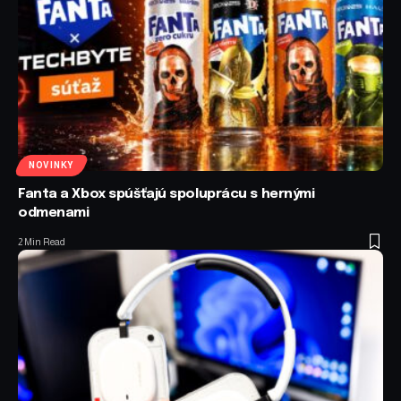
NOVINKY
Fanta a Xbox spúšťajú spoluprácu s hernými
odmenami
2 Min Read