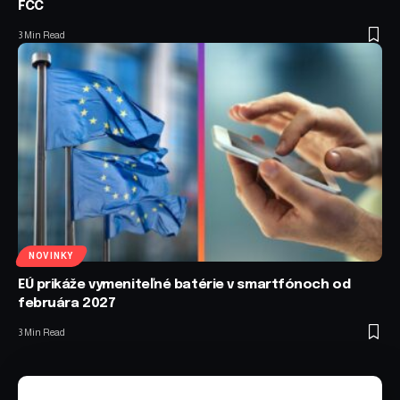
FCC
3 Min Read
NOVINKY
EÚ prikáže vymeniteľné batérie v smartfónoch od
februára 2027
3 Min Read