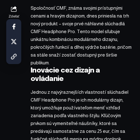
Spoločnosť CMF, známa svojimi prístupnými
cenami a hravým dizajnom, dnes priniesla na trh
Zdieľať
nový produkt – svoje prvé náhlavné slúchadlá
CMF Headphone Pro. Tento model sľubuje
unikátnu kombináciu modulárneho dizajnu,
pokročilých funkcií a dlhej výdrže batérie, pričom
sa stále snaží zostať dostupný pre širšie
publikum.
Inovácie cez dizajn a
ovládanie
Jednou z najvýraznejších vlastností slúchadiel
CMF Headphone Pro je ich modulárny dizajn,
ktorý umožňuje používateľom meniť vzhľad
zariadenia podľa vlastného štýlu. Kľúčovým
prvkom sú vymeniteľné náušníky, ktoré sa
predávajú samostatne za cenu 25 eur, čím sa
funkčné slúchadlá menia na módny doplnok.