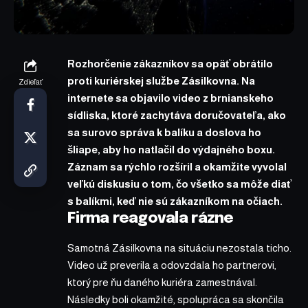
Rozhorčenie zákazníkov sa opäť obrátilo
proti kuriérskej službe
Zásilkovna
. Na
Zdieľať
internete sa objavilo video z brnianskeho
sídliska, ktoré zachytáva doručovateľa, ako
sa surovo správa k balíku a doslova ho
šliape, aby ho natlačil do výdajného boxu.
Záznam sa rýchlo rozšíril a okamžite vyvolal
veľkú diskusiu o tom, čo všetko sa môže diať
s balíkmi, keď nie sú zákazníkom na očiach.
Firma reagovala rázne
Samotná Zásilkovna na situáciu nezostala ticho.
Video už preverila a odovzdala ho partnerovi,
ktorý pre ňu daného kuriéra zamestnával.
Následky boli okamžité, spolupráca sa skončila