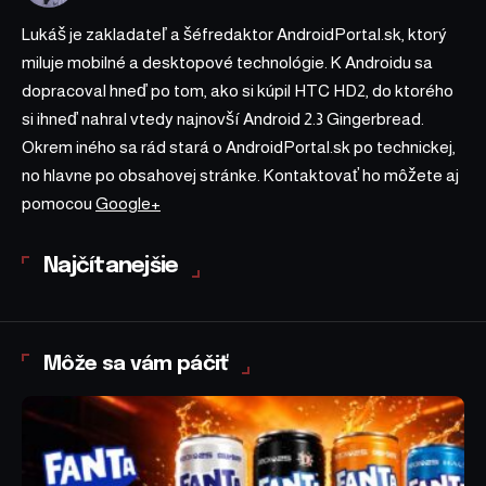
Lukáš je zakladateľ a šéfredaktor AndroidPortal.sk, ktorý
miluje mobilné a desktopové technológie. K Androidu sa
dopracoval hneď po tom, ako si kúpil HTC HD2, do ktorého
si ihneď nahral vtedy najnovší Android 2.3 Gingerbread.
Okrem iného sa rád stará o AndroidPortal.sk po technickej,
no hlavne po obsahovej stránke. Kontaktovať ho môžete aj
pomocou
Google+
Najčítanejšie
Môže sa vám páčiť