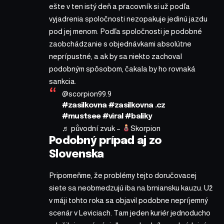
ešte v ten istý deň a pracovník si už podľa
vyjadrenia spoločnosti nezopakuje jedinú jazdu
pod jej menom. Podľa spoločnosti je podobné
zaobchádzanie s objednávkami absolútne
neprípustné, a ak by sa niekto zachoval
podobným spôsobom, čakala by ho rovnaká
sankcia.
@scorpion99.9
#zasilkovna
#zasilkovna
.cz
#mustsee
#viral
#baliky
♬ původní zvuk –
Skorpion
Podobný prípad aj zo
Slovenska
Pripomeňme, že problémy tejto doručovacej
siete sa neobmedzujú iba na brniansku kauzu. Už
v máji tohto roka sa objavil podobne nepríjemný
scenár v Leviciach. Tam jeden kuriér jednoducho