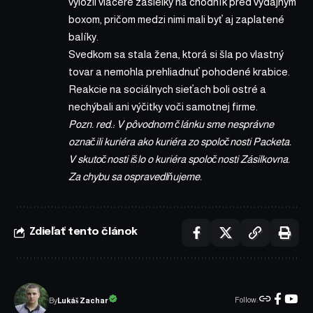
vyložil viaceré zásielky na chodník pred výdajným
boxom, pričom medzi nimi mali byť aj zaplatené
balíky.
Svedkom sa stala žena, ktorá si šla po vlastný
tovar a nemohla prehliadnuť pohodené krabice.
Reakcie na sociálnych sieťach boli ostré a
nechýbali ani výčitky voči samotnej firme.
Pozn. red.: V pôvodnom článku sme nesprávne
označili kuriéra ako kuriéra zo spoločnosti Packeta.
V skutočnosti išlo o kuriéra spoločnosti Zásilkovna.
Za chybu sa ospravedlňujeme.
Zdieľať tento článok
Follow:
Lukáš Zachar
By