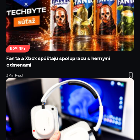
NOVINKY
Fanta a Xbox spúšťajú spoluprácu s hernými
odmenami
2 Min Read