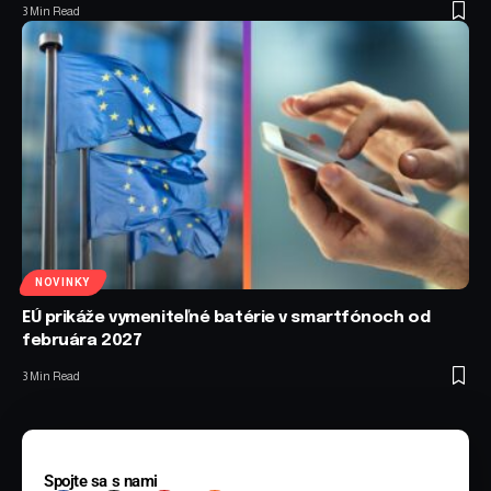
3 Min Read
NOVINKY
EÚ prikáže vymeniteľné batérie v smartfónoch od
februára 2027
3 Min Read
Spojte sa s nami