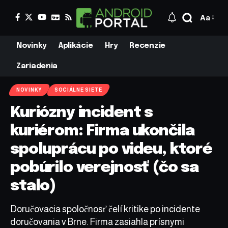
Aa
Novinky
Aplikácie
Hry
Recenzie
Zariadenia
NOVINKY
SOCIÁLNE SIETE
Kuriózny incident s
kuriérom: Firma ukončila
spoluprácu po videu, ktoré
pobúrilo verejnosť (čo sa
stalo)
Doručovacia spoločnosť čelí kritike po incidente
doručovania v Brne. Firma zasiahla prísnymi