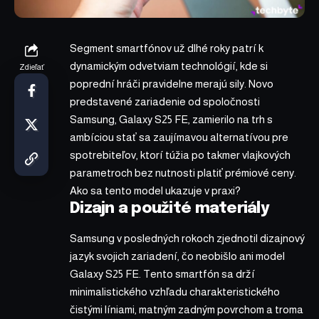
Segment smartfónov už dlhé roky patrí k
dynamickým odvetviam technológií, kde si
Zdieľať
poprední hráči pravidelne merajú sily. Novo
predstavené zariadenie od spoločnosti
Samsung, Galaxy S25 FE, zamierilo na trh s
ambíciou stať sa zaujímavou alternatívou pre
spotrebiteľov, ktorí túžia po takmer vlajkových
parametroch bez nutnosti platiť prémiové ceny.
Ako sa tento model ukazuje v praxi?
Dizajn a použité materiály
Samsung v posledných rokoch zjednotil dizajnový
jazyk svojich zariadení, čo neobišlo ani model
Galaxy S25 FE. Tento smartfón sa drží
minimalistického vzhľadu charakteristického
čistými líniami, matným zadným povrchom a troma