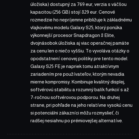
úložiska) dostupný za 769 eur, verzia s väčšou
kapacitou (256 GB) stojí 829 eur. Cenové
rozmedzie ho nepríjemne približuje k základnému
vlajkovému modelu Galaxy S25, ktorý ponúka
výkonnejší procesor Snapdragon 8 Elite,
dvojnásobok úložiska aj viac operačnej pamäte
za cenu len o niečo vyššiu. To vyvoláva otázky o
opodstatnení cenovej politiky pre tento model.
Galaxy S25 FE je napriek tomu atraktívnym
zariadením pre používateľov, ktorým nevadia
mierne kompromisy. Kombinuje kvalitný displej,
softvérovú stabilitu a rozumný balík funkcií s až
7-ročnou softvérovou podporou. Na druhej
strane, pri pohľade na jeho relatívne vysokú cenu
si potenciálni zákazníci môžu rozmyslieť, či
radšej nesiahnu po prémiovejšej alternatíve.