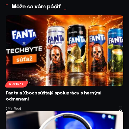
Môže sa vám páčiť
NOVINKY
Fanta a Xbox spúšťajú spoluprácu s hernými
odmenami
2 Min Read