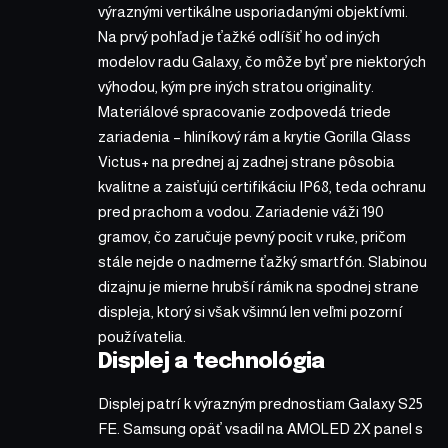
výraznými vertikálne usporiadanými objektívmi.
Na prvý pohľad je ťažké odlíšiť ho od iných
modelov radu Galaxy, čo môže byť pre niektorých
výhodou, kým pre iných stratou originality.
Materiálové spracovanie zodpovedá triede
zariadenia – hliníkový rám a krytie Gorilla Glass
Victus+ na prednej aj zadnej strane pôsobia
kvalitne a zaisťujú certifikáciu IP68, teda ochranu
pred prachom a vodou. Zariadenie váži 190
gramov, čo zaručuje pevný pocit v ruke, pričom
stále nejde o nadmerne ťažký smartfón. Slabinou
dizajnu je mierne hrubší rámik na spodnej strane
displeja, ktorý si však všimnú len veľmi pozorní
používatelia.
Displej a technológia
Displej patrí k výrazným prednostiam Galaxy S25
FE. Samsung opäť vsadil na AMOLED 2X panel s