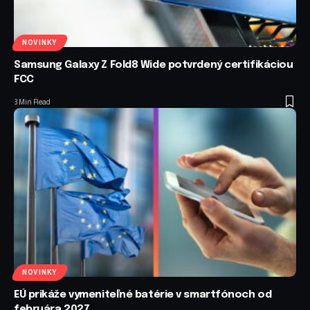
NOVINKY
Samsung Galaxy Z Fold8 Wide potvrdený certifikáciou
FCC
3 Min Read
NOVINKY
EÚ prikáže vymeniteľné batérie v smartfónoch od
februára 2027