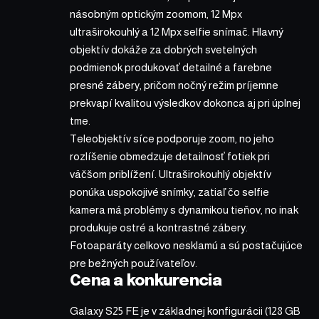
násobným optickým zoomom, 12 Mpx
ultraširokouhlý a 12 Mpx selfie snímač. Hlavný
objektív dokáže za dobrých svetelných
podmienok produkovať detailné a farebne
presné zábery, pričom nočný režim príjemne
prekvapí kvalitou výsledkov dokonca aj pri úplnej
tme.
Teleobjektív síce podporuje zoom, no jeho
rozlíšenie obmedzuje detailnosť fotiek pri
väčšom priblížení. Ultraširokouhlý objektív
ponúka uspokojivé snímky, zatiaľ čo selfie
kamera má problémy s dynamikou tieňov, no inak
produkuje ostré a kontrastné zábery.
Fotoaparáty celkovo nesklamú a sú postačujúce
pre bežných používateľov.
Cena a konkurencia
Galaxy S25 FE je v základnej konfigurácii (128 GB