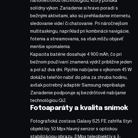
nanometrovou technológiou, ktorý ponúka
solídny výkon. Zariadenie si hravo poradí s
bežnými aktivitami, ako sú prehliadanie internetu,
sledovanie videí či chatovanie. Pri náročnejšom
multitaskingu, napríklad pri kombinácii navigácie,
fotenia a streamovania, sa však môžu objaviť
menšie spomalenia.
Kapacita batérie dosahuje 4 900 mAh, čo pri
bežnom používaní znamená výdrž približne jeden
a pol až dva dni. Rýchle nabíjanie s výkonom 45 W
dokáže telefón nabiť do plna za zhruba hodinu,
avšak potrebný adaptér Samsung nepribaluje.
Zariadenie podporuje aj bezdrôtové nabíjanie
technológiou Qi2.
Fotoaparáty a kvalita snímok
Fotografická zostava Galaxy S25 FE zahŕňa štyri
objektívy: 50 Mpx hlavný senzor s optickou
stabilizáciou obrazu, 8 Mpx teleobjektív s 3-