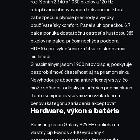
rozlíšením 2 340 x 1 080 pixelov a 120 Hz
adaptívnou obnovovacou frekvenciou, ktorá
zabezpečuje plynulé prechody a vysoký
používateľský komfort. Panel s uhlopriečkou 6,7
palca ponúka dostatočnú ostrosť s hustotou 385
pixelov na palec, pričom nechýba podpora
HDR10+ pre vylepšenie zážitku zo sledovania
multimédií.
S maximálnym jasom 1 900 nitov displej poskytuje
bezproblémovú čitateľnosť aj na priamom slnku.
Nevýhodou je absencia antireflexnej vrstvy, čo
môže spôsobiť odlesky pri určitých podmienkach.
Tento kompromis však možno vzhľadom na
cenovú kategóriu zariadenia akceptovať.
Hardware, výkon a batéria
Samsung sa pri Galaxy S25 FE spolieha na
vlastný čip Exynos 2400 vyrábaný 4-