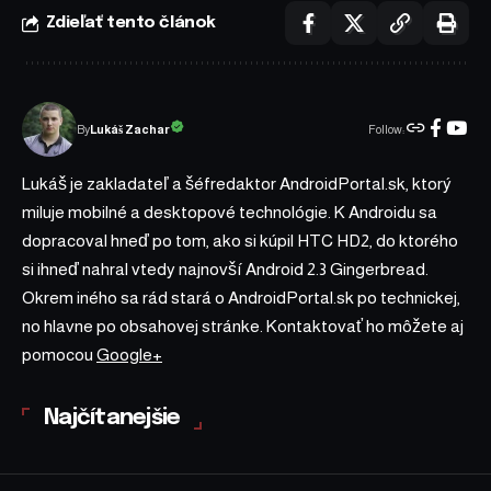
Zdieľať tento článok
Follow:
Lukáš Zachar
By
Lukáš je zakladateľ a šéfredaktor AndroidPortal.sk, ktorý
miluje mobilné a desktopové technológie. K Androidu sa
dopracoval hneď po tom, ako si kúpil HTC HD2, do ktorého
si ihneď nahral vtedy najnovší Android 2.3 Gingerbread.
Okrem iného sa rád stará o AndroidPortal.sk po technickej,
no hlavne po obsahovej stránke. Kontaktovať ho môžete aj
pomocou
Google+
Najčítanejšie