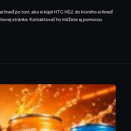
l hneď po tom, ako si kúpil HTC HD2, do ktorého si ihneď
bsahovej stránke. Kontaktovať ho môžete aj pomocou