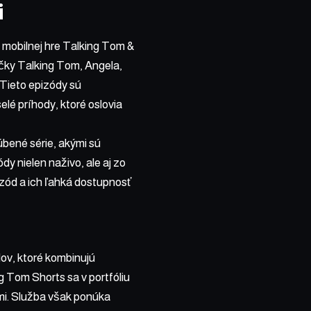
i
 mobilnej hre Talking Tom &
čky Talking Tom, Angela,
 Tieto epizódy sú
lé príhody, ktoré oslovia
úbené série, akými sú
y nielen naživo, ale aj zo
izód a ich ľahká dostupnosť
ov, ktoré kombinujú
Tom Shorts sa v portfóliu
mi. Služba však ponúka