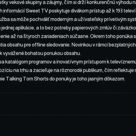
tky vekové skupiny a záujmy, čím si drží konkurenčnú výhodu na 
 informácií Sweet TV poskytuje divákom prístup až k 193 telev
 Služba sa môže pochváliť moderným a užívateľsky prívetivým sy
jednej aplikácie, a to bez potreby papierových zmlúv či záväzk
senie až na štyroch zariadeniach súčasne. Okrem toho ponúka
ia obsahu pre offline sledovanie. Novinkou v rámci bezplatných 
šak vyvážené bohatou ponukou obsahu.
 sa katalógom programov a inovatívnym prístupom k televíznemu
pozíciu na trhu a zacieľuje na rôznorodé publikum, čím reflektuj
nie Talking Tom Shorts do ponuky je toho jasným dôkazom.