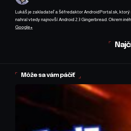
Lukáš je zakladateľ a šéfredaktor AndroidPortal.sk, ktorý
nahral vtedy najnovší Android 2.3 Gingerbread. Okrem iné
Google+
Najč
Môže sa vám páčiť