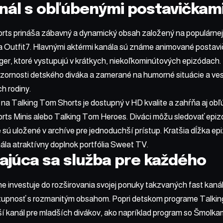
nál s obľúbenými postavičkam
rts prináša zábavný a dynamický obsah založený na populárnej
ia Outfit7. Hlavnými aktérmi kanála sú známe animované postavi
er, ktoré vystupujú v krátkych, niekoľkominútových epizódach.
ornosti detského diváka a zamerané na humorné situácie a vese
ich rodiny.
na Talking Tom Shorts je dostupný v HD kvalite a zahŕňa aj obľ
ts Minis alebo Talking Tom Heroes. Diváci môžu sledovať epizód
ú uložené v archíve pre jednoduchší prístup. Kratšia dĺžka ep
nála atraktívny doplnok portfólia Sweet TV.
ajúca sa služba pre každého
 investuje do rozširovania svojej ponuky takzvaných fast kanál
upnosť s rozmanitým obsahom. Popri detskom programe Talking 
ší kanál pre mladších divákov, ako napríklad program so Šmolka