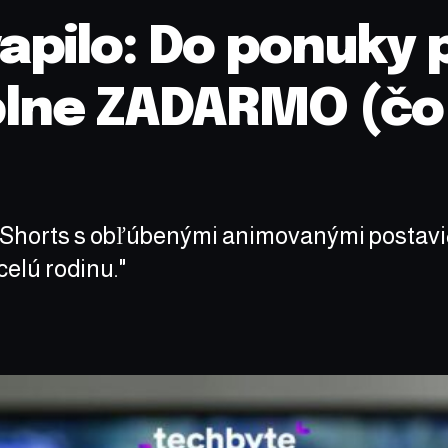
pilo: Do ponuky p
plne ZADARMO (čo
 Shorts s obľúbenými animovanými postavič
elú rodinu."