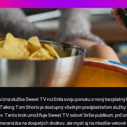
vízna služba Sweet TV rozšírila svoju ponuku o nový bezplatný 
Talking Tom Shorts je dostupný všetkým predplatiteľom služby
v. Tento krok umožňuje Sweet TV osloviť širšie publikum, pričo
meraná iba na dospelých divákov, ale myslí aj na mladšie vekové 