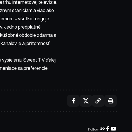
trhu internetovej televízie.
íznym staniciam a viac ako
stémom – všetko funguje
ov. Jedno predplatné
 skúšobné obdobie zdarma a
kanálov je aj prítomnosť
 vysielaniu Sweet TV ďalej
e meniace sa preferencie
Follow: