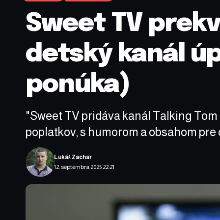
Sweet TV prekva
detský kanál ú
ponúka)
"Sweet TV pridáva kanál Talking Tom
poplatkov, s humorom a obsahom pre c
Lukáš Zachar
12. septembra 2025 22:21