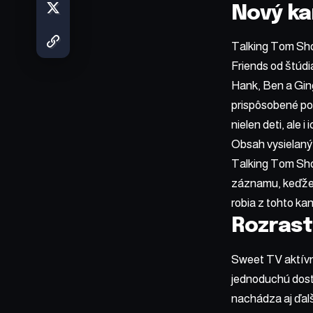
Nový ka
Talking Tom Sho
Friends od štúd
Hank, Ben a Ging
prispôsobené poz
nielen deti, ale i 
Obsah vysielaný 
Talking Tom Shor
záznamu, keďže s
robia z tohto ka
Rozrast
Sweet TV aktívne
jednoduchú dost
nachádza aj ďal