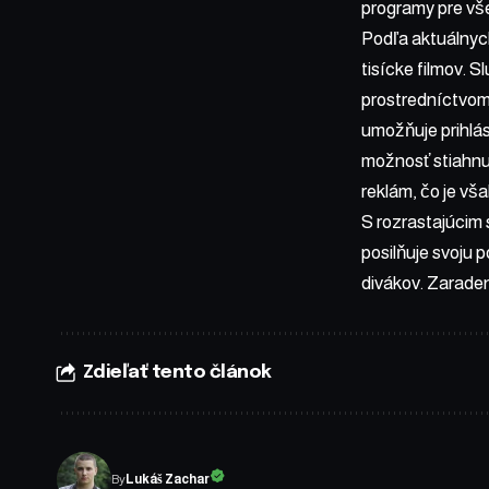
programy pre vše
Podľa aktuálnych
tisícke filmov.
prostredníctvom 
umožňuje prihlá
možnosť stiahnut
reklám, čo je v
S rozrastajúcim
posilňuje svoju 
divákov. Zarade
Zdieľať tento článok
By
Lukáš Zachar