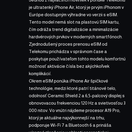
je ultratenký iPhone Air, ktorý je prvým iPhonom v
Európe dostupným výhradne vo verzii s eSIM.
Tento model nemá slot na plastovú SIM kartu,
čím odráža trend digitalizácie a minimalizácie
hardvérových prvkov v moderných smartfónoch.
Zjednodušený proces prenosu eSIM od
Telekomu prichádza v správnom čase a
poskytuje používateľom tohto modelu komfortnú
možnosť aktivácie čísla bez akýchkoľvek
komplikácií.
Okrem eSIM ponúka iPhone Air špičkové
technológie, medzi ktoré patrí titánové telo,
odolnosť Ceramic Shield 2 a 6,5-palcový displej s
obnovovacou frekvenciou 120 Hz a svietivosťou 3
000 nitov. Vo vnútri nájdeme procesor A19 Pro,
ktorý je aktuálne najvýkonnejší na trhu,
podporuje Wi-Fi 7 a Bluetooth 6 a prináša