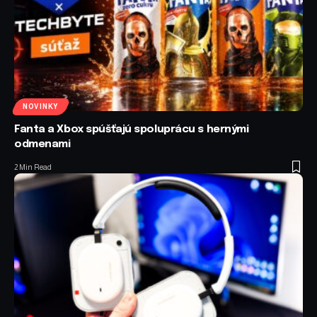
NOVINKY
Fanta a Xbox spúšťajú spoluprácu s hernými
odmenami
2 Min Read