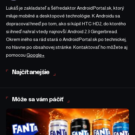
Lukáš je zakladateľ a šéfredaktor AndroidPortal.sk, ktorý
miluje mobilné a desktopové technológie. K Androidu sa
dopracoval hneď po tom, ako si kúpil HTC HD2, do ktorého
si ihneď nahral vtedy najnovší Android 2.3 Gingerbread.
Okrem iného sa rád stará o AndroidPortal.sk po technickej,
no hlavne po obsahovej stránke. Kontaktovať ho môžete aj
pomocou
Google+
Najčítanejšie
Môže sa vám páčiť