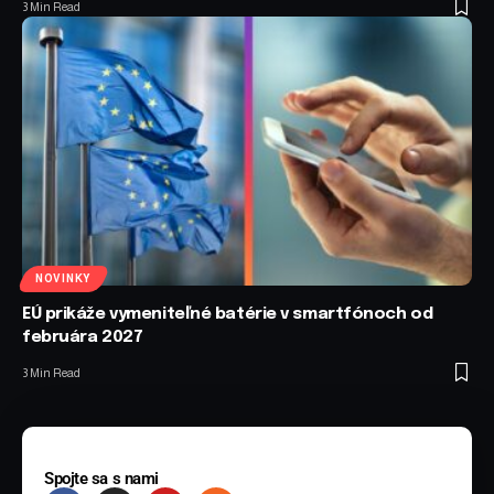
3 Min Read
NOVINKY
EÚ prikáže vymeniteľné batérie v smartfónoch od
februára 2027
3 Min Read
Spojte sa s nami