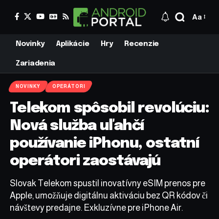
Aa
Novinky
Aplikácie
Hry
Recenzie
Zariadenia
NOVINKY
OPERÁTORI
Telekom spôsobil revolúciu:
Nová služba uľahčí
používanie iPhonu, ostatní
operátori zaostávajú
Slovak Telekom spustil inovatívny eSIM prenos pre
Apple, umožňuje digitálnu aktiváciu bez QR kódov či
návštevy predajne. Exkluzívne pre iPhone Air.