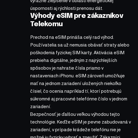
výrazné zlepšenie v oblasti energetickej
úspornosti aj rýchlosti prenosu dát.
Výhody eSIM pre zákazníkov
Telekomu
Prechod na eSIM prináša celý rad výhod.
Používatelia sa už nemusia obávať straty alebo
poškodenia fyzickej SIM karty. Aktivácia eSIM
prebieha digitálne, jedným z najrýchlejších
spôsobov je nahratie čísla priamo v
nastaveniach iPhonu. eSIM zároveň umožňuje
mať na jednom zariadení uložených niekoľko
čísiel, čo ocenia napríklad tí, ktorí potrebujú
súkromné aj pracovné telefónne číslo v jednom
zariadení.
Bezpečnosť je ďalšou veľkou výhodou tejto
technológie. Keďže eSIM je pevne zabudovaná v
zariadení, v prípade krádeže telefónu nie je
možné ju fyzicky vybrať a zneužiť. Zákazníci