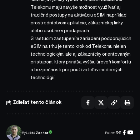
Telekomu majú navyše možnosť využívať aj
tradičné postupy na aktiváciu eSIM, napríklad
prostredníctvom aplikácie, zákazníckej linky
alebo osobne v predajniach.
S rastúcim zastúpením zariadení podporujúcich
eSIM na trhu je tento krok od Telekomu nielen
technologickým, ale aj zákaznícky orientovaným
prístupom, ktorý prináša vyššiu úroveň komfortu
a bezpečnosti pre používateľov moderných
technológií.
Zdieľať tento článok
Follow:
Lukáš Zachar
By