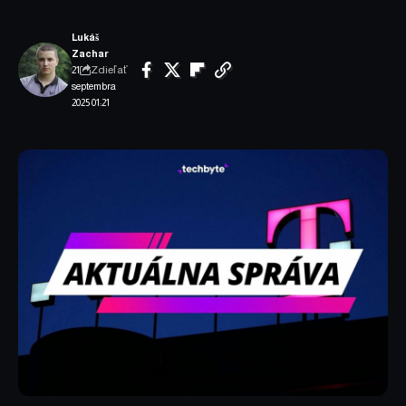
Lukáš
Zachar
Zdieľať
21.
septembra
2025 01:21