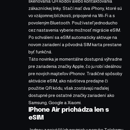
skenovania QR kódov alebo kontaktovania
zákazníckej linky. Stačí mať dva iPhony, ktoré sú
vo vzájomnej blízkosti, pripojené na Wi-Fi a s
povoleným Bluetooth. Používateľ jednoducho
cez nastavenia vyberie možnosť migrácie eSIM.
Po schválení sa eSIM automaticky aktivuje na
novom zariadení a pôvodná SIM karta prestane
byť funkčná.
Táto novinka je momentálne dostupná výhradne
pre zariadenia značky Apple, čo ju robí ideálnou
pre nových majiteľov iPhonov. Tradičné spôsoby
aktivácie eSIM, ako návšteva predajne či
použitie QR kódu, však zostávajú naďalej
dostupné pre ostatné značky zariadení ako
Samsung, Google a Xiaomi.
IPhone Air prichádza len s
eSIM
Jednou z najväčších noviniek v ponuke Telekomu