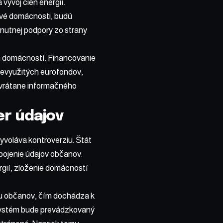
vývoj cien energií.
livé domácnosti, budú
nutnej podpory zo strany
h domácností. Financovanie
nevyužitých eurofondov,
 vrátane informačného
er údajov
voláva kontroverziu. Štát
pojenie údajov občanov.
rgií, zloženie domácností
u občanov, čím dochádza k
 systém bude prevádzkovaný