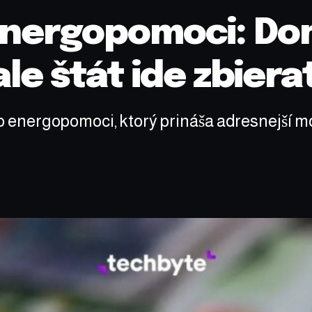
 energopomoci: D
ale štát ide zbierať
 energopomoci, ktorý prináša adresnejší m