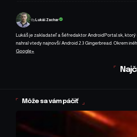
By
Lukáš Zachar
Lukáš je zakladateľ a šéfredaktor AndroidPortal.sk, ktorý
nahral vtedy najnovší Android 2.3 Gingerbread. Okrem iné
Google+
Najč
Môže sa vám páčiť