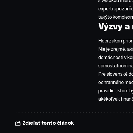
s vysokou miero
experti upozorňu
takýto komplexný
Výzvy a 
Hoci zákon prísn
Nie je zrejmé, a
domácnosti v ko
samostatnom na
Pre slovenské do
ochranného mech
pravidiel, ktoré
akékoľvek finanč
Zdieľať tento článok