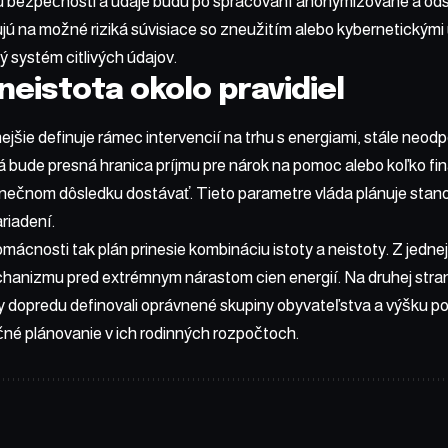
u bezpečnosti a údaje budú po spracovaní anonymizované a od
jú na možné riziká súvisiace so zneužitím alebo kybernetickým
 systém citlivých údajov.
neistota okolo pravidiel
ejšie definuje rámec intervencií na trhu s energiami, stále neo
ká bude presná hranica príjmu pre nárok na pomoc alebo koľko f
nečnom dôsledku dostávať. Tieto parametre vláda plánuje stano
riadení.
mácnosti tak plán prinesie kombináciu istoty a neistoty. Z jedn
anizmu pred extrémnym nárastom cien energií. Na druhej stran
 by dopredu definovali oprávnené skupiny obyvateľstva a výšku 
né plánovanie v ich rodinných rozpočtoch.