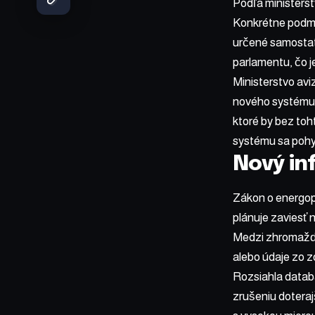
Podľa ministerst
Konkrétne podmie
určené samostat
parlamentu, čo j
Ministerstvo av
nového systému 
ktoré by bez to
systému sa pohybu
Nový in
Zákon o energop
plánuje zaviesť 
Medzi zhromažďo
alebo údaje zo z
Rozsiahla datab
zrušeniu dotera