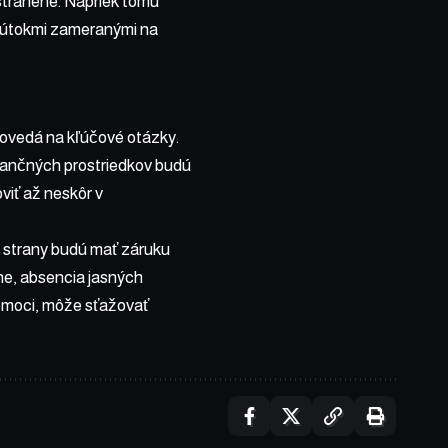
stránené. Napriek tomu
i útokmi zameranými na
dpovedá na kľúčové otázky.
inančných prostriedkov budú
viť až neskôr v
ej strany budú mať záruku
e, absencia jasných
pomoci, môže sťažovať