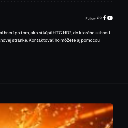
Follow:
l hneď po tom, ako si kúpil HTC HD2, do ktorého si ihneď
bsahovej stránke. Kontaktovať ho môžete aj pomocou