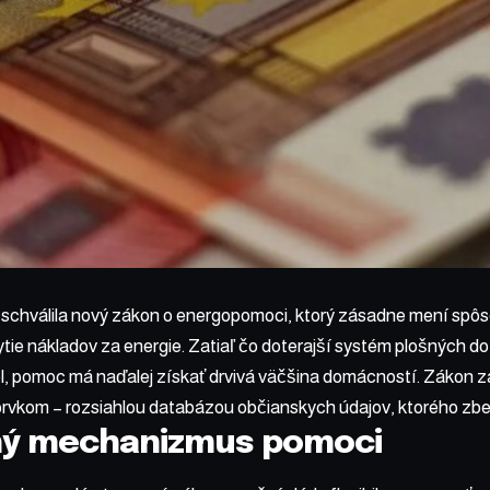
 schválila nový zákon o energopomoci, ktorý zásadne mení spôs
tie nákladov za energie. Zatiaľ čo doterajší systém plošných d
l, pomoc má naďalej získať drvivá väčšina domácností. Zákon z
rvkom – rozsiahlou databázou občianskych údajov, ktorého zb
lný mechanizmus pomoci