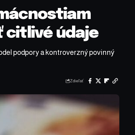
omácnostiam
 citlivé údaje
odel podpory a kontroverzný povinný
Zdieľať