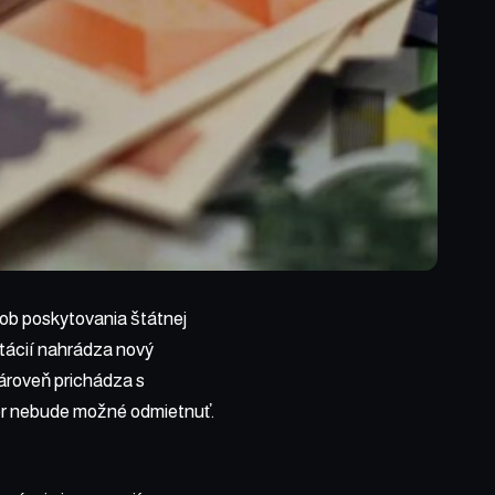
ob poskytovania štátnej
otácií nahrádza nový
ároveň prichádza s
er nebude možné odmietnuť.