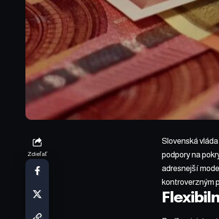
Slovenská vláda
podpory na pokry
Zdieľať
adresnejší mode
kontroverzným p
Flexibi