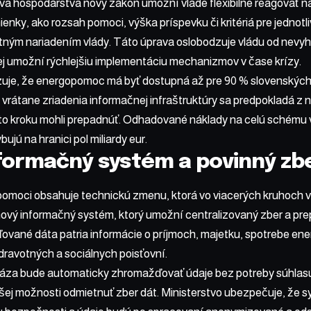
va hospodárstva nový zákon umožní vláde flexibilne reagovať na 
nky, ako rozsah pomoci, výška príspevku či kritériá pre jednot
ným nariadením vlády. Táto úprava oslobodzuje vládu od nevyh
ej umožní rýchlejšiu implementáciu mechanizmov v čase krízy.
izuje, že energopomoc má byť dostupná až pre 90 % slovenskýc
vrátane zriadenia informačnej infraštruktúry sa predpokladá z 
hto kroku mohli prepadnúť. Odhadované náklady na celú schému
jú na hranici pol miliardy eur.
formačný systém a povinný zb
omoci obsahuje technickú zmenu, ktorá vo viacerých kruhoch vy
nový informačný systém, ktorý umožní centralizovaný zber a pre
vané dáta patria informácie o príjmoch, majetku, spotrebe ene
dravotných a sociálnych poisťovní.
áza bude automaticky zhromažďovať údaje bez potreby súhlas
jšej možnosti odmietnuť zber dát. Ministerstvo ubezpečuje, že