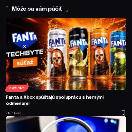
Môže sa vám páčiť
NOVINKY
Fanta a Xbox spúšťajú spoluprácu s hernými
odmenami
2 Min Read