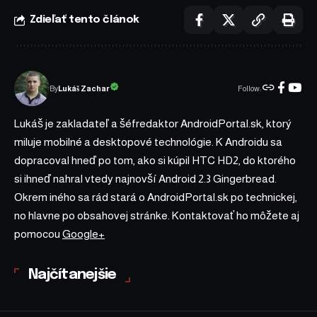
Zdieľať tento článok
Follow:
Lukáš Zachar
By
Lukáš je zakladateľ a šéfredaktor AndroidPortal.sk, ktorý
miluje mobilné a desktopové technológie. K Androidu sa
dopracoval hneď po tom, ako si kúpil HTC HD2, do ktorého
si ihneď nahral vtedy najnovší Android 2.3 Gingerbread.
Okrem iného sa rád stará o AndroidPortal.sk po technickej,
no hlavne po obsahovej stránke. Kontaktovať ho môžete aj
pomocou
Google+
Najčítanejšie