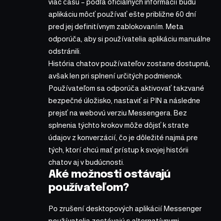
viac času – podľa oficiálnych informácií budú
aplikáciu môcť používať ešte približne 60 dní
pred jej definitívnym zablokovaním. Meta
odporúča, aby si používatelia aplikáciu manuálne
odstránili.
História chatov používateľov zostane dostupná,
avšak len pri splnení určitých podmienok.
Používateľom sa odporúča aktivovať takzvané
bezpečné úložisko, nastaviť si PIN a následne
prejsť na webovú verziu Messengera. Bez
splnenia týchto krokov môže dôjsť k strate
údajov z konverzácií, čo je dôležité najmä pre
tých, ktorí chcú mať prístup k svojej histórii
chatov aj v budúcnosti.
Aké možnosti ostávajú
používateľom?
Po zrušení desktopových aplikácií Messenger
používatelia zostávajú s alternatívnymi