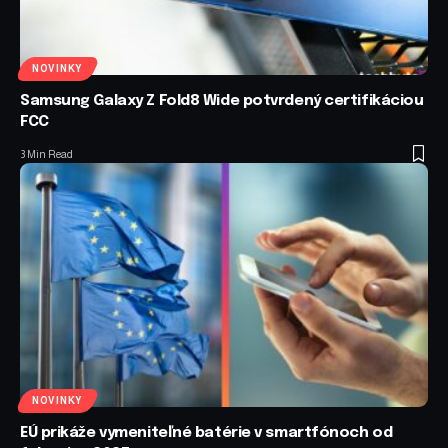
NOVINKY
Samsung Galaxy Z Fold8 Wide potvrdený certifikáciou
FCC
3 Min Read
NOVINKY
EÚ prikáže vymeniteľné batérie v smartfónoch od