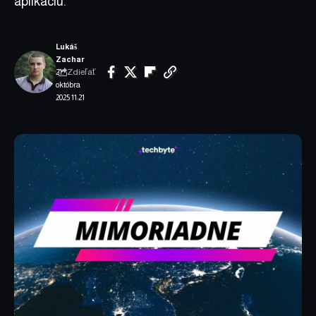
aplikáciu.
Lukáš
Zachar
Zdieľať
21.
októbra
2025 11:21