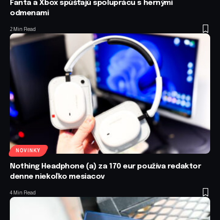
Fanta a Xbox spúšťajú spoluprácu s hernými
odmenami
2 Min Read
NOVINKY
Nothing Headphone (a) za 170 eur používa redaktor
denne niekoľko mesiacov
4 Min Read