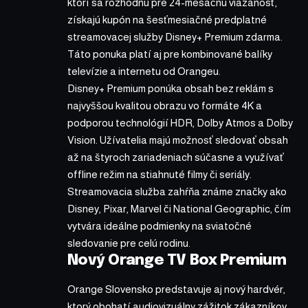
ktorí sa rozhodnú pre 24-mesačnú viazanosť,
získajú kupón na šesťmesiačné predplatné
streamovacej služby Disney+ Premium zdarma.
Táto ponuka platí aj pre kombinované balíky
televízie a internetu od Orangeu.
Disney+ Premium ponúka obsah bez reklám s
najvyššou kvalitou obrazu vo formáte 4K a
podporou technológií HDR, Dolby Atmos a Dolby
Vision. Užívatelia majú možnosť sledovať obsah
až na štyroch zariadeniach súčasne a využívať
offline režim na stiahnuté filmy či seriály.
Streamovacia služba zahŕňa známe značky ako
Disney, Pixar, Marvel či National Geographic, čím
vytvára ideálne podmienky na sviatočné
sledovanie pre celú rodinu.
Nový Orange TV Box Premium
Orange Slovensko predstavuje aj nový hardvér,
ktorý obohatí audiovizuálny zážitok zákazníkov.