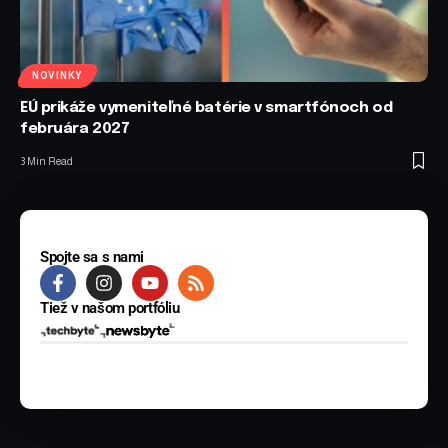
NOVINKY
EÚ prikáže vymeniteľné batérie v smartfónoch od
februára 2027
3 Min Read
Spojte sa s nami
Tiež v našom portfóliu
© 2025 BYTE Media s.r.o. Všetky práva vyhradené.