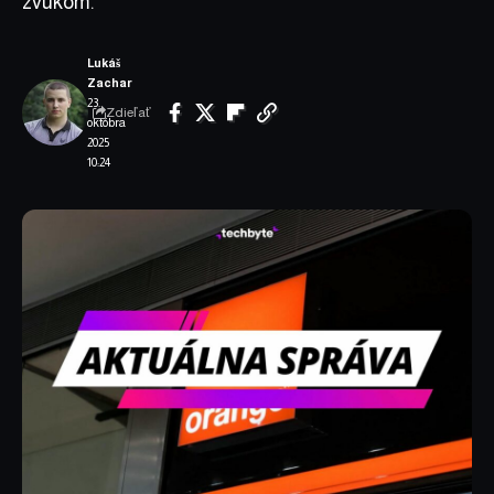
zvukom.
Lukáš
Zachar
23.
Zdieľať
októbra
2025
10:24