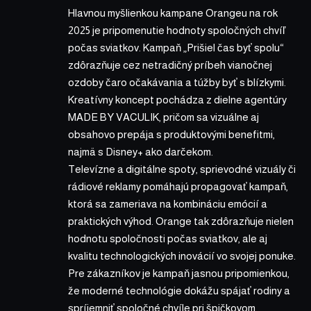
Hlavnou myšlienkou kampane Orangeu na rok
2025 je pripomenutie hodnoty spoločných chvíľ
počas sviatkov. Kampaň „Prišiel čas byť spolu“
zdôrazňuje cez netradičný príbeh vianočnej
ozdoby čaro očakávania a túžby byť s blízkymi.
Kreatívny koncept pochádza z dielne agentúry
MADE BY VACULIK, pričom sa vizuálne aj
obsahovo prepája s produktovými benefitmi,
najmä s Disney+ ako darčekom.
Televízne a digitálne spoty, sprievodné vizuály či
rádiové reklamy pomáhajú propagovať kampaň,
ktorá sa zameriava na kombináciu emócií a
praktických výhod. Orange tak zdôrazňuje nielen
hodnotu spoločnosti počas sviatkov, ale aj
kvalitu technologických inovácií vo svojej ponuke.
Pre zákazníkov je kampaň jasnou pripomienkou,
že moderné technológie dokážu spájať rodiny a
spríjemniť spoločné chvíle pri špičkovom