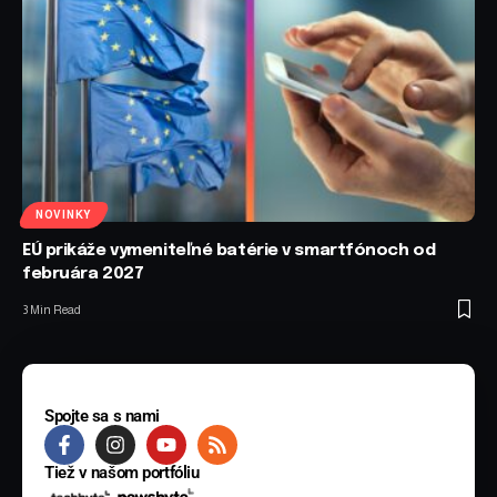
NOVINKY
EÚ prikáže vymeniteľné batérie v smartfónoch od
februára 2027
3 Min Read
Spojte sa s nami
Tiež v našom portfóliu