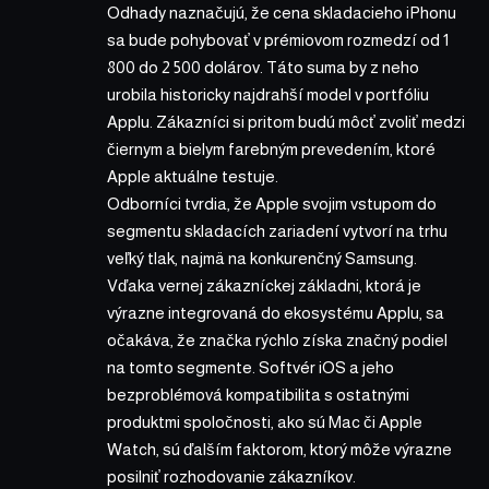
Odhady naznačujú, že cena skladacieho iPhonu
sa bude pohybovať v prémiovom rozmedzí od 1
800 do 2 500 dolárov. Táto suma by z neho
urobila historicky najdrahší model v portfóliu
Applu. Zákazníci si pritom budú môcť zvoliť medzi
čiernym a bielym farebným prevedením, ktoré
Apple aktuálne testuje.
Odborníci tvrdia, že Apple svojim vstupom do
segmentu skladacích zariadení vytvorí na trhu
veľký tlak, najmä na konkurenčný Samsung.
Vďaka vernej zákazníckej základni, ktorá je
výrazne integrovaná do ekosystému Applu, sa
očakáva, že značka rýchlo získa značný podiel
na tomto segmente. Softvér iOS a jeho
bezproblémová kompatibilita s ostatnými
produktmi spoločnosti, ako sú Mac či Apple
Watch, sú ďalším faktorom, ktorý môže výrazne
posilniť rozhodovanie zákazníkov.