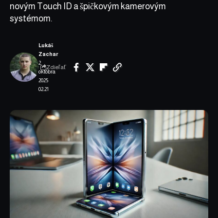
novým Touch ID a špičkovým kamerovým
systémom.
Lukáš
Zachar
2.
Zdieľať
októbra
2025
02:21