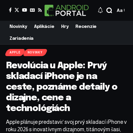
Aa
Novinky
Aplikácie
Hry
Recenzie
Zariadenia
APPLE
NOVINKY
Revolúcia u Apple: Prvý
skladací iPhone je na
ceste, poznáme detaily o
dizajne, cene a
technológiách
Apple plánuje predstaviť svoj prvý skladací iPhone v
roku 2026 s inovatívnym dizajnom, titánovým šasi,