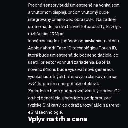
Predné senzory budú umiestnené na vonkajšom
a vnútornom displeji, pričom vnútorný bude
integrovaný priamo pod obrazovku. Na zadnej
strane nájdeme dva hlavné fotoaparáty, každý s
rozlíšením 48 Mpx.
Inováciou bude aj spôsob odomykania telefónu.
Apple nahradí Face ID technológiou Touch ID,
ktorá bude umiestnená do bočného tlačidla, čo
ušetrí priestor vo vnútri zariadenia. Batéria
nového iPhonu bude využívať novú generáciu
vysokohustotných batériových článkov, čím sa
zvýši kapacita i energetická efektivita.
Zariadenie bude podporovať vlastný modem C2
druhej generácie a nepríde s podporou pre
fyzické SIM karty, čo odráža rozvíjajúci sa trend
eSIM technológie.
Vplyv na trh a cena