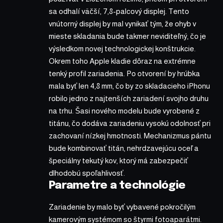
sa odhalí väčší, 7,8-palcový displej. Tento
vnútorný displej by mal vynikať tým, že ohyb v
mieste skladania bude takmer neviditeľný, čo je
výsledkom novej technologickej konštrukcie.
Okrem toho Apple kladie dôraz na extrémne
tenký profil zariadenia. Po otvorení by hrúbka
mala byť len 4,8 mm, čo by zo skladacieho iPhonu
robilo jedno z najtenších zariadení svojho druhu
na trhu. Šasi nového modelu bude vyrobené z
titánu, čo dodáva zariadeniu vysokú odolnosť pri
zachovaní nízkej hmotnosti. Mechanizmus pántu
bude kombinovať titán, nehrdzavejúcu oceľ a
špeciálny tekutý kov, ktorý má zabezpečiť
dlhodobú spoľahlivosť.
Parametre a technológie
Zariadenie by malo byť vybavené pokročilým
kamerovým systémom so štyrmi fotoaparátmi.