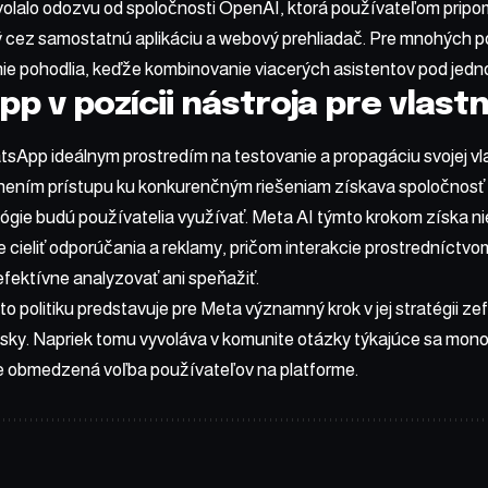
olalo odozvu od spoločnosti OpenAI, ktorá používateľom pri
 cez samostatnú aplikáciu a webový prehliadač. Pre mnohých p
e pohodlia, keďže kombinovanie viacerých asistentov pod jedn
p v pozícii nástroja pre vlastn
sApp ideálnym prostredím na testovanie a propagáciu svojej vla
nením prístupu ku konkurenčným riešeniam získava spoločnosť
ógie budú používatelia využívať. Meta AI týmto krokom získa nie
e cieliť odporúčania a reklamy, pričom interakcie prostredníctvo
fektívne analyzovať ani speňažiť.
o politiku predstavuje pre Meta významný krok v jej stratégii zef
isky. Napriek tomu vyvoláva v komunite otázky týkajúce sa mon
e obmedzená voľba používateľov na platforme.