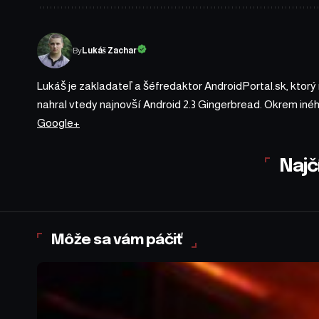
By
Lukáš Zachar
Lukáš je zakladateľ a šéfredaktor AndroidPortal.sk, ktorý
nahral vtedy najnovší Android 2.3 Gingerbread. Okrem iné
Google+
Najč
Môže sa vám páčiť