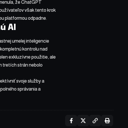
pomenula, že ChatGPT
oužívateľov však tento krok
ou platformou odpadne.
ú AI
stnej umelej inteligencie
 kompletnú kontrolu nad
len exkluzívne použitie, ale
m tretích strán nebolo
ektívniť svoje služby a
opolného správania a