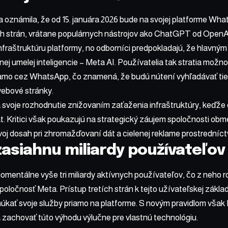
 oznámila, že od 15. januára 2026 bude na svojej platforme Wh
ch strán, vrátane populárnych nástrojov ako ChatGPT od OpenAI
infraštruktúru platformy, no odborníci predpokladajú, že hlavným
nej umelej inteligencie – Meta AI. Používatelia tak stratia možno
riamo cez WhatsApp, čo znamená, že budú nútení vyhľadávať ti
webové stránky.
 svoje rozhodnutie znižovaním zaťaženia infraštruktúry, keďže
t. Kritici však poukazujú na strategický záujem spoločnosti obm
oj dosah pri zhromažďovaní dát a cielenej reklame prostredníct
asiahnu miliardy používateľov
ntálne vyše tri miliardy aktívnych používateľov, čo z neho rob
spoločnosť Meta. Prístup tretích strán k tejto užívateľskej zákl
kať svoje služby priamo na platforme. S novým pravidlom však 
 a zachovať túto výhodu výlučne pre vlastnú technológiu.