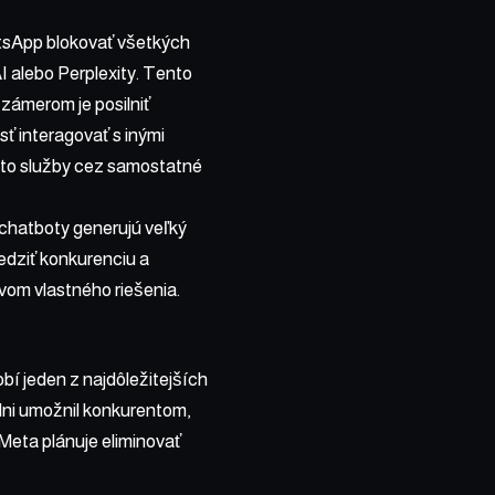
atsApp blokovať všetkých
 alebo Perplexity. Tento
 zámerom je posilniť
sť interagovať s inými
eto služby cez samostatné
 chatboty generujú veľký
edziť konkurenciu a
vom vlastného riešenia.
í jeden z najdôležitejších
adni umožnil konkurentom,
Meta plánuje eliminovať