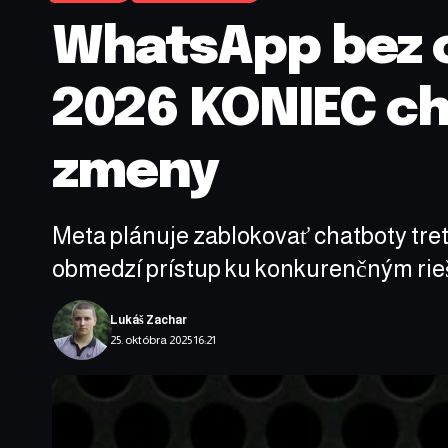
WhatsApp bez o
2026 KONIEC cha
zmeny
Meta plánuje zablokovať chatboty tret
obmedzí prístup ku konkurenčným rie
Lukáš Zachar
25. októbra 2025 16:21