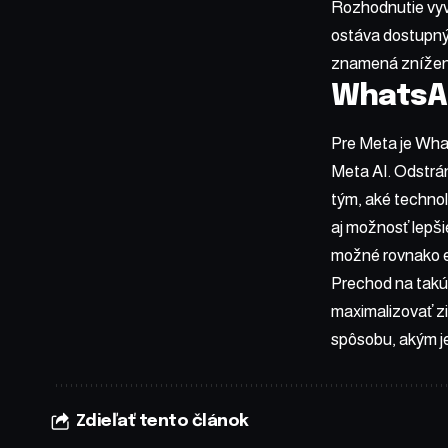
Rozhodnutie vyv
ostáva dostupný
znamená zníženi
WhatsAp
Pre Meta je What
Meta AI. Odstrá
tým, aké technol
aj možnosť lepši
možné rovnako e
Prechod na takút
maximalizovať z
spôsobu, akým j
Zdieľať tento článok