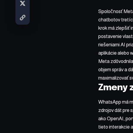
Spoločnosť Meta
chatbotov tretí
krok má zlepšiť 
postavenie vlast
riešeniami AI p
aplikácie alebo 
Meta zdôvodnila
objem správ a dá
maximalizovať sv
Zmeny z
WhatsApp má mome
zdrojov dát pre 
ako OpenAI, ponú
tieto interakcie