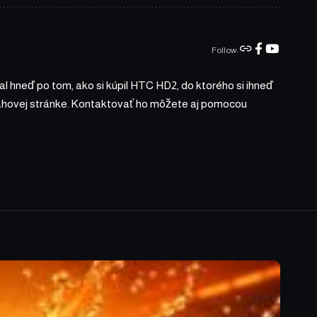
Follow:
l hneď po tom, ako si kúpil HTC HD2, do ktorého si ihneď
bsahovej stránke. Kontaktovať ho môžete aj pomocou