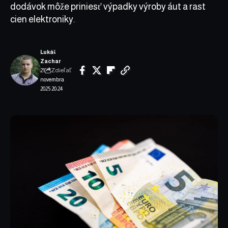
dodávok môže priniesť výpadky výroby áut a rast
cien elektroniky.
Lukáš
Zachar
Zdieľať
21.
novembra
2025 20:24