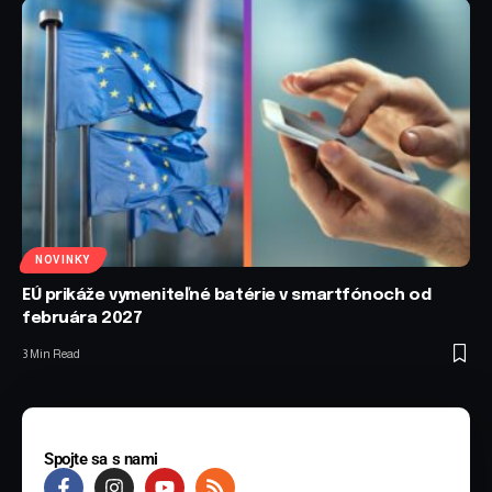
NOVINKY
EÚ prikáže vymeniteľné batérie v smartfónoch od
februára 2027
3 Min Read
Spojte sa s nami