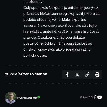
eurofondov.
Celý spor okolo Nexperie je pritom len jedným z
príznakov hlbšej technologickej rivality, ktorá sa
podobá studenej vojne. Malé, exportne
zamerané ekonomiky ako Slovensko sú v tejto
hre zvlášť zraniteľné, keďže nemajú silu určovať
pravidlá. Otázkou je, či Európa dokáže
dostatočne rýchlo znížiť svoju závislosť od
čínskych čipov skôr, ako príde ďalší vážny
politický otras.
Zdieľať tento článok
Follow:
Lukáš Zachar
By