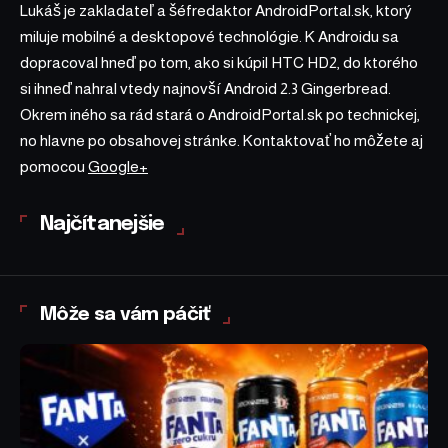
Lukáš je zakladateľ a šéfredaktor AndroidPortal.sk, ktorý
miluje mobilné a desktopové technológie. K Androidu sa
dopracoval hneď po tom, ako si kúpil HTC HD2, do ktorého
si ihneď nahral vtedy najnovší Android 2.3 Gingerbread.
Okrem iného sa rád stará o AndroidPortal.sk po technickej,
no hlavne po obsahovej stránke. Kontaktovať ho môžete aj
pomocou
Google+
Najčítanejšie
Môže sa vám páčiť