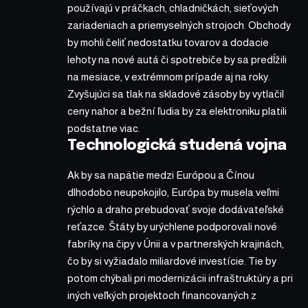
používajú v práčkach, chladničkách, sieťových
zariadeniach a priemyselných strojoch. Obchody
by mohli čeliť nedostatku tovarov a dodacie
lehoty na nové autá či spotrebiče by sa predĺžili
na mesiace, v extrémnom prípade aj na roky.
Zvyšujúci sa tlak na skladové zásoby by vytlačil
ceny nahor a bežní ľudia by za elektroniku platili
podstatne viac.
Technologická studená vojna
Ak by sa napätie medzi Európou a Čínou
dlhodobo neupokojilo, Európa by musela veľmi
rýchlo a draho prebudovať svoje dodávateľské
reťazce. Štáty by urýchlene podporovali nové
fabríky na čipy v Únii a v partnerských krajinách,
čo by si vyžiadalo miliardové investície. Tie by
potom chýbali pri modernizácii infraštruktúry a pri
iných veľkých projektoch financovaných z