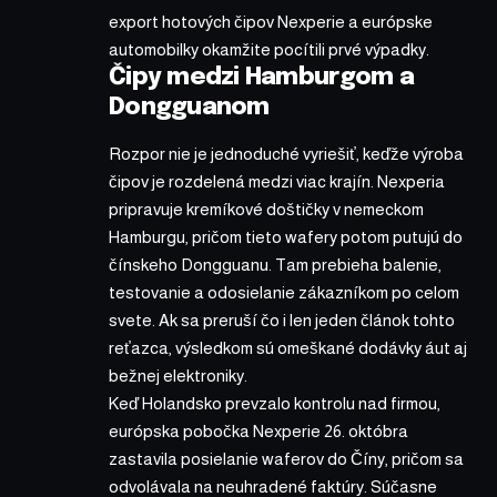
export hotových čipov Nexperie a európske
automobilky okamžite pocítili prvé výpadky.
Čipy medzi Hamburgom a
Dongguanom
Rozpor nie je jednoduché vyriešiť, keďže výroba
čipov je rozdelená medzi viac krajín. Nexperia
pripravuje kremíkové doštičky v nemeckom
Hamburgu, pričom tieto wafery potom putujú do
čínskeho Dongguanu. Tam prebieha balenie,
testovanie a odosielanie zákazníkom po celom
svete. Ak sa preruší čo i len jeden článok tohto
reťazca, výsledkom sú omeškané dodávky áut aj
bežnej elektroniky.
Keď Holandsko prevzalo kontrolu nad firmou,
európska pobočka Nexperie 26. októbra
zastavila posielanie waferov do Číny, pričom sa
odvolávala na neuhradené faktúry. Súčasne