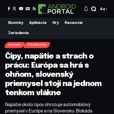
Aa
Novinky
Aplikácie
Hry
Recenzie
Zariadenia
NOVINKY
VÝROBCOVIA
Čipy, napätie a strach o
prácu: Európa sa hrá s
ohňom, slovenský
priemysel stojí na jednom
tenkom vlákne
Napätie okolo čipov ohrozuje automobilový
priemysel v Európe a na Slovensku. Blokáda