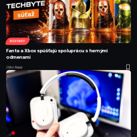
NOVINKY
Fanta a Xbox spúšťajú spoluprácu s hernými
odmenami
2 Min Read