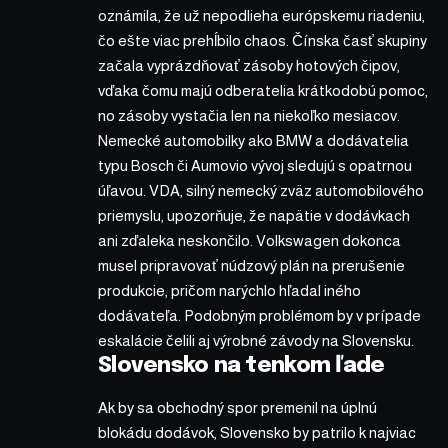
oznámila, že už nepodlieha európskemu riadeniu,
čo ešte viac prehĺbilo chaos. Čínska časť skupiny
začala vyprázdňovať zásoby hotových čipov,
vďaka čomu majú odberatelia krátkodobú pomoc,
no zásoby vystačia len na niekoľko mesiacov.
Nemecké automobilky ako BMW a dodávatelia
typu Bosch či Aumovio vývoj sledujú s opatrnou
úľavou. VDA, silný nemecký zväz automobilového
priemyslu, upozorňuje, že napätie v dodávkach
ani zďaleka neskončilo. Volkswagen dokonca
musel pripravovať núdzový plán na prerušenie
produkcie, pričom narýchlo hľadal iného
dodávateľa. Podobným problémom by v prípade
eskalácie čelili aj výrobné závody na Slovensku.
Slovensko na tenkom ľade
Ak by sa obchodný spor premenil na úplnú
blokádu dodávok, Slovensko by patrilo k najviac