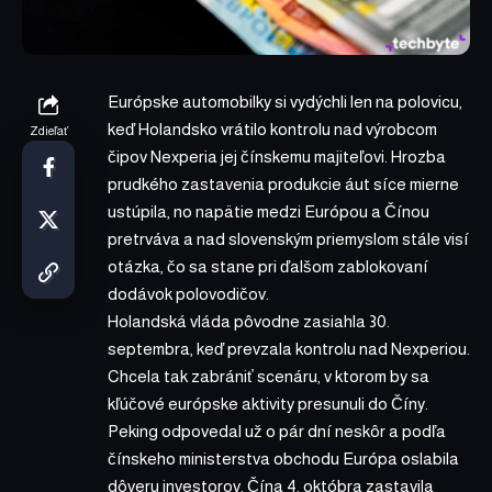
Európske automobilky si vydýchli len na polovicu,
keď Holandsko vrátilo kontrolu nad výrobcom
Zdieľať
čipov Nexperia jej čínskemu majiteľovi. Hrozba
prudkého zastavenia produkcie áut síce mierne
ustúpila, no napätie medzi Európou a Čínou
pretrváva a nad slovenským priemyslom stále visí
otázka, čo sa stane pri ďalšom zablokovaní
dodávok polovodičov.
Holandská vláda pôvodne zasiahla 30.
septembra, keď prevzala kontrolu nad Nexperiou.
Chcela tak zabrániť scenáru, v ktorom by sa
kľúčové európske aktivity presunuli do Číny.
Peking odpovedal už o pár dní neskôr a podľa
čínskeho ministerstva obchodu Európa oslabila
dôveru investorov. Čína 4. októbra zastavila