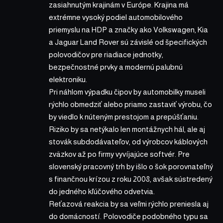
zasiahnutým krajinám v Európe. Krajina má
extrémne vysoký podiel automobilového
priemyslu na HDP a značky ako Volkswagen, Kia
a Jaguar Land Rover sú závislé od špecifických
polovodičov pre riadiace jednotky,
bezpečnostné prvky a modernú palubnú
elektroniku.
Pri náhlom výpadku čipov by automobilky museli
rýchlo obmedziť alebo priamo zastaviť výrobu, čo
by viedlo k núteným prestojom a prepúšťaniu.
Riziko by sa netýkalo len montážnych hál, ale aj
stovák subdodávateľov, od výrobcov káblových
zväzkov až po firmy vyvíjajúce softvér. Pre
slovenský pracovný trh by išlo o šok porovnateľný
s finančnou krízou z roku 2008, avšak sústredený
do jedného kľúčového odvetvia.
Reťazová reakcia by sa veľmi rýchlo preniesla aj
do domácností. Polovodiče podobného typu sa