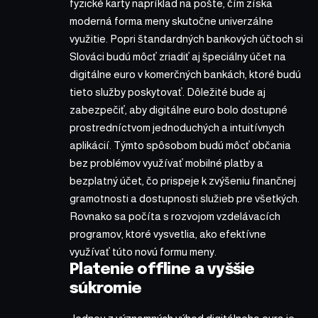
fyzické karty napríklad na pošte, čím získa
moderná forma meny skutočne univerzálne
využitie. Popri štandardných bankových účtoch si
Slováci budú môcť zriadiť aj špeciálny účet na
digitálne euro v komerčných bankách, ktoré budú
tieto služby poskytovať. Dôležité bude aj
zabezpečiť, aby digitálne euro bolo dostupné
prostredníctvom jednoduchých a intuitívnych
aplikácií. Týmto spôsobom budú môcť občania
bez problémov využívať
mobilné platby a
bezplatný účet
, čo prispeje k zvýšeniu finančnej
gramotnosti a dostupnosti služieb pre všetkých.
Rovnako sa počíta s rozvojom vzdelávacích
programov, ktoré vysvetlia, ako efektívne
využívať túto novú formu meny.
Platenie offline a vyššie
súkromie