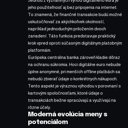
Jednou z významných výhod digitálneho eura je
jeho použiteľnosť aj bez pripojenia na internet.
To znamená, že finančné transakcie budú možné
uskutočňovať za akýchkoľvek okolností,
napríklad jednoduchým priložením dvoch
zariadení. Táto funkcia predstavuje praktický
krok vpred oproti súčasným digitálnym platobným
platformám.
Európska centrálna banka zároveň kladie dôraz
na ochranu súkromia. Hoci digitálne euro nebude
úplne anonymné, pri menších offline platbách sa
nebudú zbierať údaje o konkrétnych nákupoch.
Tento aspekt je výraznou výhodou v porovnaní s
kartovými spoločnosťami, ktoré údaje o
transakciách bežne spracúvajú a využívajú na
rôzne účely.
Moderná evolúcia meny s
potenciálom