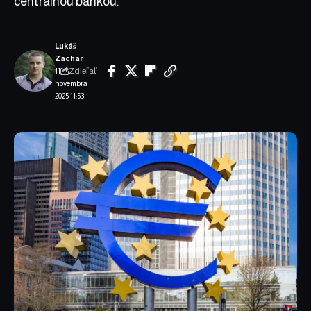
centrálnou bankou.
Lukáš
Zachar
Zdieľať
11.
novembra
2025 11:53