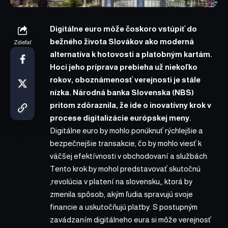
Digitálne euro môže čoskoro vstúpiť do
bežného života Slovákov ako moderná
Zdieľať
alternatíva k hotovosti a platobným kartám.
Hoci jeho príprava prebieha už niekoľko
rokov, oboznámenosť verejnosti je stále
nízka. Národná banka Slovenska (NBS)
pritom zdôraznila, že ide o inovatívny krok v
procese digitalizácie európskej meny.
Digitálne euro by mohlo ponúknuť rýchlejšie a
bezpečnejšie transakcie, čo by mohlo viesť k
väčšej efektívnosti v obchodovaní a službách.
Tento krok by mohol predstavovať skutočnú
‚
revolúcia v platení na slovensku
‚, ktorá by
zmenila spôsob, akým ľudia spravujú svoje
financie a uskutočňujú platby. S postupným
zavádzaním digitálneho eura si môže verejnosť