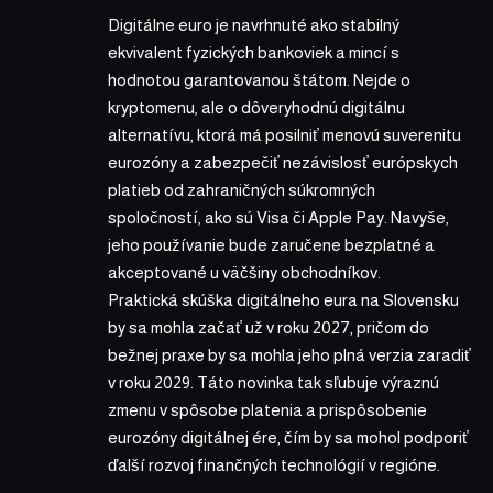
Digitálne euro je navrhnuté ako stabilný
ekvivalent fyzických bankoviek a mincí s
hodnotou garantovanou štátom. Nejde o
kryptomenu, ale o dôveryhodnú digitálnu
alternatívu, ktorá má posilniť menovú suverenitu
eurozóny a zabezpečiť nezávislosť európskych
platieb od zahraničných súkromných
spoločností, ako sú Visa či Apple Pay. Navyše,
jeho používanie bude zaručene bezplatné a
akceptované u väčšiny obchodníkov.
Praktická skúška digitálneho eura na Slovensku
by sa mohla začať už v roku 2027, pričom do
bežnej praxe by sa mohla jeho plná verzia zaradiť
v roku 2029. Táto novinka tak sľubuje výraznú
zmenu v spôsobe platenia a prispôsobenie
eurozóny digitálnej ére, čím by sa mohol podporiť
ďalší rozvoj finančných technológií v regióne.