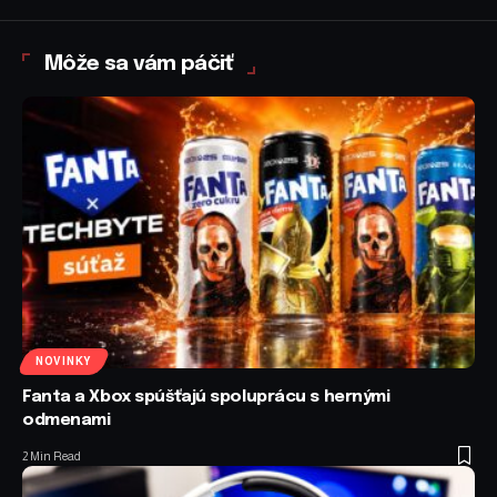
Môže sa vám páčiť
NOVINKY
Fanta a Xbox spúšťajú spoluprácu s hernými
odmenami
2 Min Read