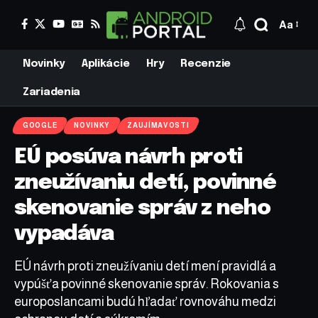
Aa
Novinky
Aplikácie
Hry
Recenzie
Zariadenia
GOOGLE
NOVINKY
ZAUJÍMAVOSTI
EÚ posúva návrh proti
zneužívaniu detí, povinné
skenovanie správ z neho
vypadáva
EÚ návrh proti zneužívaniu detí mení pravidlá a
vypúšťa povinné skenovanie správ. Rokovania s
europoslancami budú hľadať rovnováhu medzi