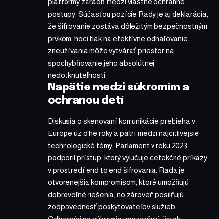
platformy zaradiť medzi vlastné ochranné
postupy. Súčasťou pozície Rady je aj deklarácia,
že šifrovanie zostáva dôležitým bezpečnostným
prvkom, hoci tlak na efektívne odhaľovanie
zneužívania môže vytvárať priestor na
spochybňovanie jeho absolútnej
nedotknuteľnosti.
Napätie medzi súkromím a
ochranou detí
Diskusia o skenovaní komunikácie prebieha v
Európe už dlhé roky a patrí medzi najcitlivejšie
technologické témy. Parlament v roku 2023
podporil prístup, ktorý vylučuje detekčné príkazy
v prostredí end to end šifrovania. Rada je
otvorenejšia kompromisom, ktoré umožňujú
dobrovoľné riešenia, no zároveň posilňujú
zodpovednosť poskytovateľov služieb.
Odborníci na súkromie upozorňujú, že ak