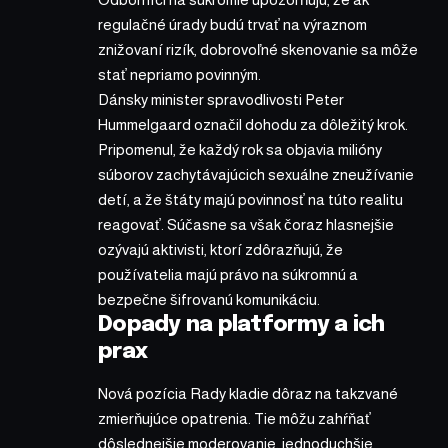
regulačné úrady budú trvať na výraznom
znižovaní rizík, dobrovoľné skenovanie sa môže
stať nepriamo povinným.
Dánsky minister spravodlivosti Peter
Hummelgaard označil dohodu za dôležitý krok.
Pripomenul, že každý rok sa objavia milióny
súborov zachytávajúcich sexuálne zneužívanie
detí, a že štáty majú povinnosť na túto realitu
reagovať. Súčasne sa však čoraz hlasnejšie
ozývajú aktivisti, ktorí zdôrazňujú, že
používatelia majú právo na súkromnú a
bezpečne šifrovanú komunikáciu.
Dopady na platformy a ich
prax
Nová pozícia Rady kladie dôraz na takzvané
zmierňujúce opatrenia. Tie môžu zahŕňať
dôslednejšie moderovanie, jednoduchšie