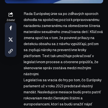
Rada Európskej únie sa po zdĺhavých sporoch
dohodla na spoločnej pozícii k pripravovanému
Zdieľať
nariadeniu zameranému na obmedzenie šírenia
materiálov sexuálneho zneužívania detí. Kľúčová
zmena spočíva v tom, že povinné príkazy na
detekciu obsahu sa z návrhu vypúšťajú, pričom
sa zvyšujú nároky na preventívne kroky
platforiem. Text tak umožňuje pokračovať v
legislatívnom procese a otvorene pripúšťa, že
skenovanie správ zostáva medzi možnými
nástrojmi.
Legislatíva sa vracia do hry po tom, čo Európsky
parlament už v roku 2023 predstavil vlastný
mandát. Nasledujúce mesiace budú preto patriť
rokovaniam medzi členskými štátmi a
europoslancami, ktorí sa budú snažiť nájsť