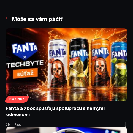
Môže sa vám páčiť
NOVINKY
Fanta a Xbox spúšťajú spoluprácu s hernými
odmenami
2 Min Read