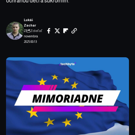
ochranou detí a súkromím.
Lukáš
Zachar
Zdieľať
27.
novembra
2025 00:13