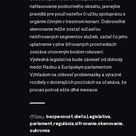
nahlasovanie podozrivého obsahu, jasnejšie
pravidlá pre používateľov či užšiu spoluprácu s
orgánmi činnými v trestnom konaní. Dobrovoľné
skenovanie môže zostať súčasťou
nešifrovaných segmentov služieb, zatiaľ čo jeho
uplatnenie v plne šifrovaných prostrediach
zostáva otvoreným bodom rokovaní.
Výsledná legislatíva bude závisieť od dohody
medzi Radou a Európskym parlamentom.
Vzhľadom na citlivosť problematiky a výrazné
rozdiely v doterajších pozíciách sa očakáva, že
proces potrvá ešte dlhé mesiace.
Štítky:
bezpecnost
dieta
Legislatíva
parlament
regulácia
sifrovanie
skenovanie
sukromie