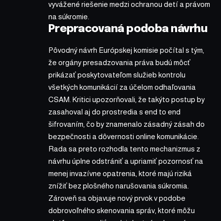
vyvážené riešenie medzi ochranou detí a právom
na súkromie.
Prepracovaná podoba návrhu
Pôvodný návrh Európskej komisie počítal s tým,
že orgány presadzovania práva budú môcť
prikázať poskytovateľom služieb kontrolu
všetkých komunikácií za účelom odhaľovania
CSAM. Kritici upozorňovali, že takýto postup by
zasahoval aj do prostredia s end to end
šifrovaním, čo by znamenalo zásadný zásah do
bezpečnosti a dôvernosti online komunikácie.
Rada sa preto rozhodla tento mechanizmus z
návrhu úplne odstrániť a upriamiť pozornosť na
menej invazívne opatrenia, ktoré majú riziká
znížiť bez plošného narušovania súkromia.
Zároveň sa objavuje nový prvok v podobe
dobrovoľného skenovania správ, ktoré môžu