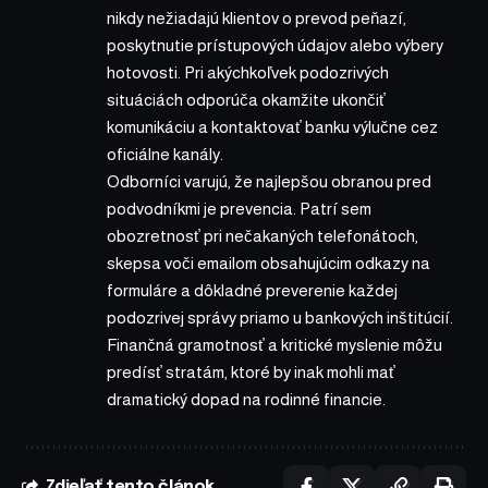
nikdy nežiadajú klientov o prevod peňazí,
poskytnutie prístupových údajov alebo výbery
hotovosti. Pri akýchkoľvek podozrivých
situáciách odporúča okamžite ukončiť
komunikáciu a kontaktovať banku výlučne cez
oficiálne kanály.
Odborníci varujú, že najlepšou obranou pred
podvodníkmi je prevencia. Patrí sem
obozretnosť pri nečakaných telefonátoch,
skepsa voči emailom obsahujúcim odkazy na
formuláre a dôkladné preverenie každej
podozrivej správy priamo u bankových inštitúcií.
Finančná gramotnosť a kritické myslenie môžu
predísť stratám, ktoré by inak mohli mať
dramatický dopad na rodinné financie.
Zdieľať tento článok