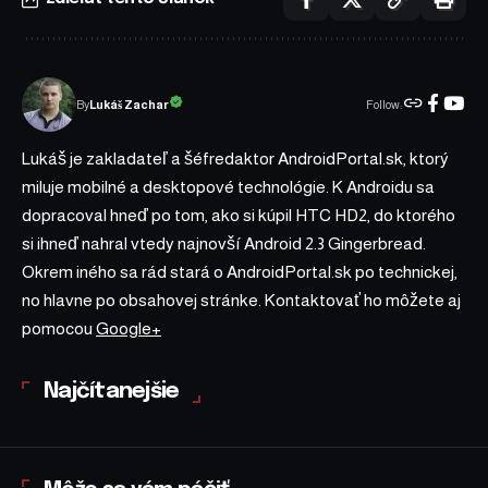
Follow:
Lukáš Zachar
By
Lukáš je zakladateľ a šéfredaktor AndroidPortal.sk, ktorý
miluje mobilné a desktopové technológie. K Androidu sa
dopracoval hneď po tom, ako si kúpil HTC HD2, do ktorého
si ihneď nahral vtedy najnovší Android 2.3 Gingerbread.
Okrem iného sa rád stará o AndroidPortal.sk po technickej,
no hlavne po obsahovej stránke. Kontaktovať ho môžete aj
pomocou
Google+
Najčítanejšie