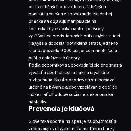
pri investičných podvodoch a falošných
ponukách na rýchle zbohatnutie. Na druhej
priečke sa objavujú manipulácie na
komunikačných aplikáciách či podvody
využívajúce predstieraných príbuzných v núdzi.
Najvyššia doposiaľ potvrdená strata jedného
klienta dosiahla 9 000 eur, pričom mnohí ľudia
prišli o celoživotné úspory.
Podľa odborníkov sa podvodníci cielene snažia
vyvolať u obetí strach a tlak na urýchlené
rozhodnutia. Niektoré rodiny stratili peniaze
určené na bývanie alebo vzdelávanie detí, čo
môže mať dlhodobé sociálne a ekonomické
následky.
Prevencia je kľúčová
Slovenská sporiteľňa apeluje na opatrnosť a
zdôrazňuje, že skutoční zamestnanci banky