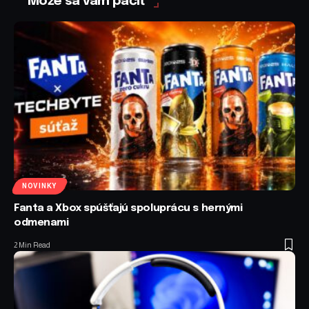
Môže sa vám páčiť
NOVINKY
Fanta a Xbox spúšťajú spoluprácu s hernými
odmenami
2 Min Read