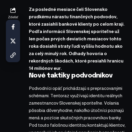
Za posledné mesiace čelí Slovensko
prudkému nárastu finančných podvodov,
Zdieľať
ktoré zasiahli bankové klienty po celom kraji.
Podľa informácií Slovenskej sporiteľne už
len počas prvých deviatich mesiacov tohto
roka dosiahli straty ľudí vyššiu hodnotu ako
za celý minulý rok. Odhady hovoria o
rekordných škodách, ktoré presiahli hranicu
14 miliónov eur.
Nové taktiky podvodníkov
Podvodníci opäť prichádzajú s prepracovanými
schémami. Tentoraz využívajú identitu reálnych
zamestnancov Slovenskej sporiteľne. Volania
pôsobia dôveryhodne, nakoľko útočníci poznajú
mená a pozície skutočných pracovníkov banky.
Pod touto falošnou identitou kontaktujú klientov,