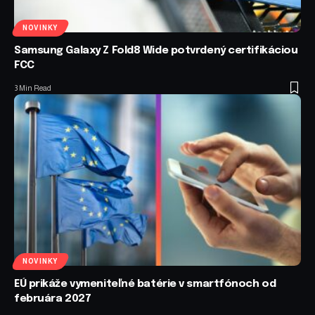
NOVINKY
Samsung Galaxy Z Fold8 Wide potvrdený certifikáciou
FCC
3 Min Read
NOVINKY
EÚ prikáže vymeniteľné batérie v smartfónoch od
februára 2027