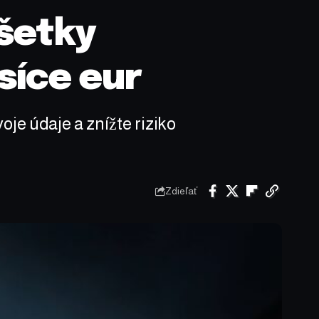
všetky
síce eur
oje údaje a znížte riziko
Zdieľať