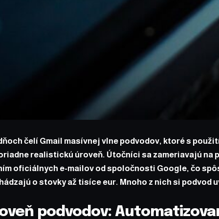
ňoch čelí Gmail masívnej vlne podvodov, ktoré s použit
riadne realistickú úroveň. Útočníci sa zameriavajú na 
m oficiálnych e-mailov od spoločnosti Google, čo spô
hádzajú o stovky až tisíce eur. Mnoho z nich si podvod 
oveň podvodov: Automatizovan