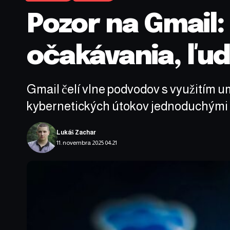
Pozor na Gmail:
očakávania, ľud
Gmail čelí vlne podvodov s využitím ume
kybernetických útokov jednoduchými 
Lukáš Zachar
11. novembra 2025 04:21