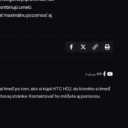
kombinujú umelú
vať maximálnu pozornosť aj
Follow:
l hneď po tom, ako si kúpil HTC HD2, do ktorého si ihneď
bsahovej stránke. Kontaktovať ho môžete aj pomocou