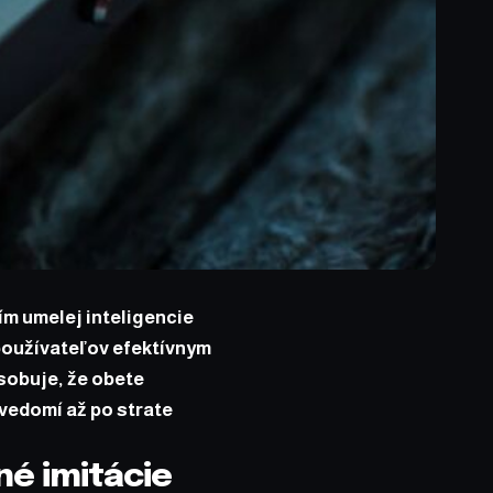
ím umelej inteligencie
používateľov efektívnym
sobuje, že obete
uvedomí až po strate
é imitácie