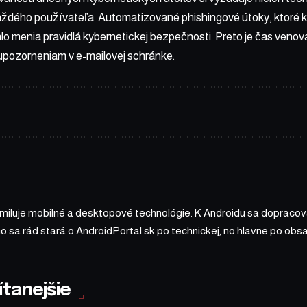
aždého používateľa. Automatizované phishingové útoky, ktoré 
chlo menia pravidlá kybernetickej bezpečnosti. Preto je čas veno
pozorneniam v e-mailovej schránke.
 miluje mobilné a desktopové technológie. K Androidu sa dopracova
ho sa rád stará o AndroidPortal.sk po technickej, no hlavne po o
ítanejšie