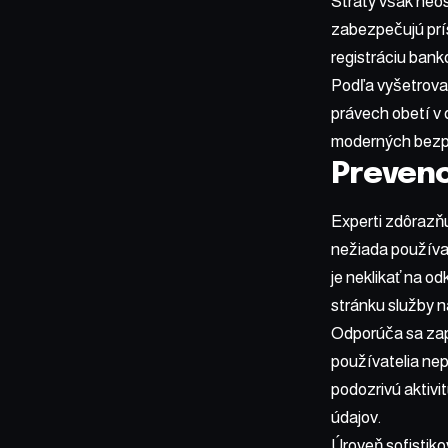
Straty však neo
zabezpečujú prís
registráciu bank
Podľa vyšetrova
právech obetí v 
moderných bezp
Prevenc
Experti zdôrazňu
nežiada používat
je neklikať na o
stránku služby n
Odporúča sa zap
používatelia nep
podozrivú aktivi
údajov.
Úroveň sofistiko