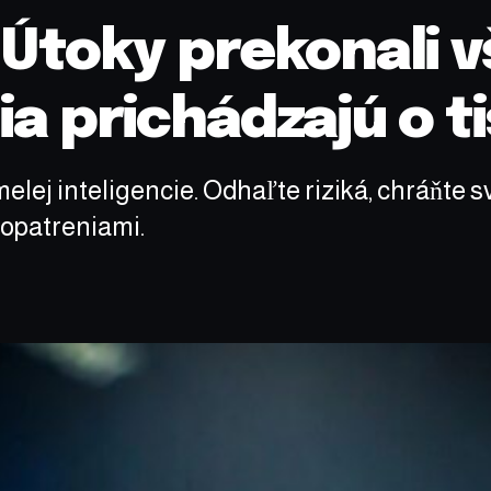
 Útoky prekonali 
ia prichádzajú o ti
lej inteligencie. Odhaľte riziká, chráňte sv
opatreniami.