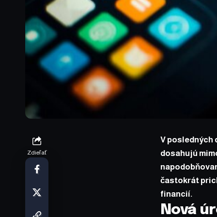
V posledných d
dosahujú mimo
Zdieľať
napodobňovaní
častokrát pric
financií.
Nová úr