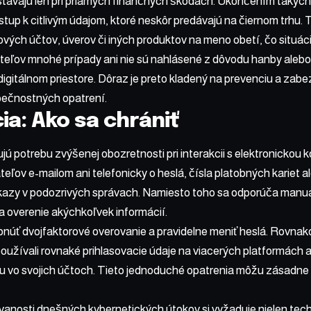
stávajú len pri priamych finančných škodách. Ukončením takých
tup k citlivým údajom, ktoré neskôr predávajú na čiernom trhu. 
ových účtov, úverov či iných produktov na meno obetí, čo situác
teľov mnohé prípady ani nie sú nahlásené z dôvodu hanby aleb
digitálnom priestore. Dôraz je preto kladený na prevenciu a za
ečnostných opatrení.
ia: Ako sa chrániť
jú potrebu zvýšenej obozretnosti pri interakcii s elektronickou
eľov e-mailom ani telefonicky o heslá, čísla platobných kariet a
dkazy v podozrivých správach. Namiesto toho sa odporúča manuáln
a overenie akýchkoľvek informácií.
núť dvojfaktorové overovanie a pravidelne meniť heslá. Rovnak
oužívali rovnaké prihlasovacie údaje na viacerých platformách 
tu vo svojich účtoch. Tieto jednoduché opatrenia môžu zásadne z
vanosti dnešných kybernetických útokov si vyžaduje nielen tech