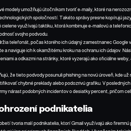
vé modely umožňujú útočníkom tvoriť e-maily, ktoré na nerozozn
echnologických spoločností. Takéto správy presne kopírujú jazyk,
 cielene využívajú taktiku, ktorá kombinuje e-mailovú a telefon
odnosť svojho podvodu.
ržia telefonát, počas ktorého ich údajný zamestnanec Google 
te a naviguje ich k okamžitému kroku na ochranu ich údajov. Nás
eniami a odkazmi na stránky, ktoré vyzerajú ako oficiálne weby, a
ňujú, že tieto podvody posunuli phishing na novú úroveň, kde už
tifikovať chybné preklady alebo podozrivú grafiku. V posledný
my nárast podobných incidentov o desiatky percent, pričom cel
 ohrození podnikatelia
etí tvoria malí podnikatelia, ktorí Gmail využívajú ako firemnú 