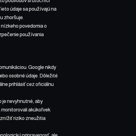
to podvodov si útočníci
Tieto údaje sa používajú na
iu zhoršuje.
o nízkeho povedomia o
bezpečenie používania
 komunikáciou. Google nikdy
lebo osobné údaje. Dôležité
e prihlásiť cez oficiálnu
o je nevyhnutné, aby
a monitorovali akúkoľvek
nížiť riziko zneužitia
nologickú pripravenosť, ale