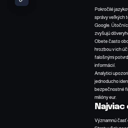
Pokročilé jazyko
správy veľkých t
Google. Útočníci
zvyšujú dôveryh
Obete často obd
hrozbou v ich úč
falošnými potvrd
informácií.
Analytici upozor
jednoducho iden
bezpečnostné fir
milióny eur.
Najviac
Významnú časť ob