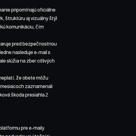
anie pripomínajú oficiálne
 štruktúru aj vizuálny štýl
ickú komunikáciu, čím
varuje pred bezpečnostnou
ledne nasleduje e-mail s
le slúžia na zber citlivých
 neplatí, že obete môžu
ch mesiacoch zaznamenali
ková škoda presiahla 2
platformu pre e-maily.