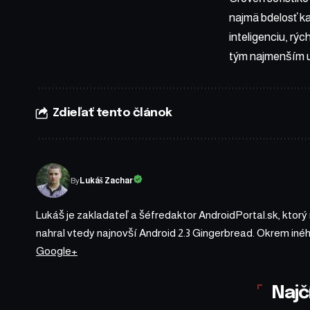
najmä bdelosť k
inteligenciu, rý
tým najmenším u
Zdieľať tento článok
By
Lukáš Zachar
Lukáš je zakladateľ a šéfredaktor AndroidPortal.sk, ktorý
nahral vtedy najnovší Android 2.3 Gingerbread. Okrem iné
Google+
Najč