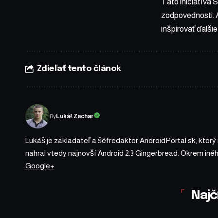
Táto iniciatíva 
zodpovednosti. A
inšpirovať ďalši
Zdieľať tento článok
By
Lukáš Zachar
Lukáš je zakladateľ a šéfredaktor AndroidPortal.sk, ktorý
nahral vtedy najnovší Android 2.3 Gingerbread. Okrem iné
Google+
Najč