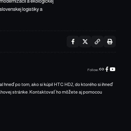
modernizácii a ekologickej
lovenskej logistiky a
Follow:
l hneď po tom, ako si kúpil HTC HD2, do ktorého si ihneď
bsahovej stránke. Kontaktovať ho môžete aj pomocou