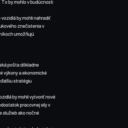
. To by mohlo v budúcnosti
vozidlá by mohli nahradiť
lukového znečistenia v
dníkoch umožňujú
nská pošta dôkladne
ové výkony a ekonomické
ďalšiu stratégiu
idlá by mohli vytvoriť nové
dostatok pracovnej sily v
ie služieb ako nočné