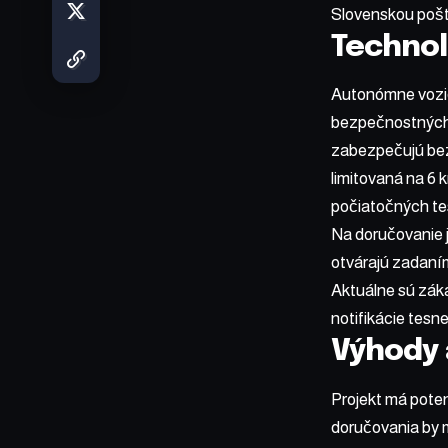
Slovenskou pošt
Technol
Autonómne vozidl
bezpečnostných 
zabezpečujú bez
limitovaná na 6 
počiatočných te
Na doručovanie 
otvárajú zadaní
Aktuálne sú záka
notifikácie tesn
Výhody
Projekt má poten
doručovania by m