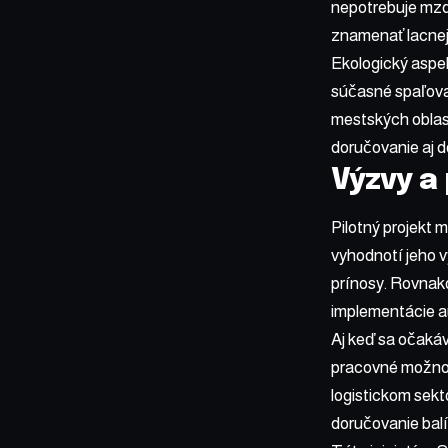
nepotrebuje mzdu
znamenať lacnej
Ekologický aspek
súčasné spaľovac
mestských oblas
doručovanie aj d
Výzvy a
Pilotný projekt 
vyhodnotí jeho 
prínosy. Rovnak
implementácie a
Aj keď sa očakáv
pracovné možnost
logistickom sekt
doručovanie balí