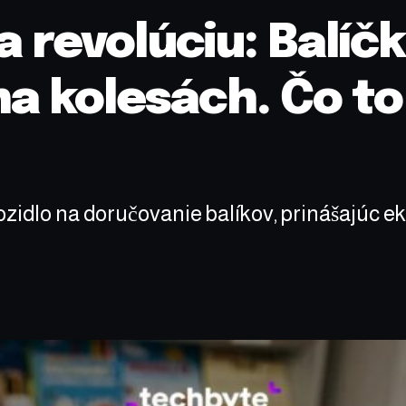
a revolúciu: Balí
na kolesách. Čo t
idlo na doručovanie balíkov, prinášajúc e