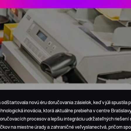
odštartovala novú éru doručovania zásielok, keď v júli spustila
chnologická inovácia, ktorá aktuálne prebieha v centre Bratislav
ručovacích procesov a lepšiu integráciu udržateľných riešení do
íčkov na miestne úrady a zahraničné veľvyslanectvá, pričom sp