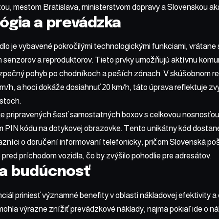
ou, mestom Bratislava, ministerstvom dopravy a Slovenskou ak
ógia a prevádzka
o je vybavené pokročilými technologickými funkciami, vrátane 
senzorov a reproduktorov. Tieto prvky umožňujú aktívnu komun
pečný pohyb po chodníkoch a peších zónach. V skúšobnom reži
km/h, a hoci dokáže dosiahnuť 20 km/h, táto úprava reflektuje zv
stoch.
je pripravených šesť samostatných boxov s celkovou nosnosťou 
m PIN kódu na dotykovej obrazovke. Tento unikátny kód dostane
zníci o doručení informovaní telefonicky, pričom Slovenská poš
e pred príchodom vozidla, čo by zvýšilo pohodlie pre adresátov.
 a budúcnosť
ciál priniesť významné benefity v oblasti nákladovej efektivity 
ohla výrazne znížiť prevádzkové náklady, najmä pokiaľ ide o ná