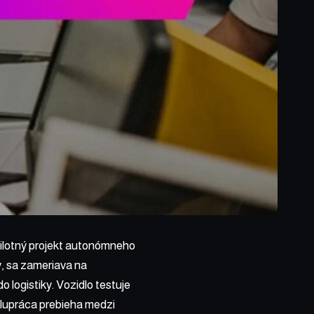
 pilotný projekt autonómneho
y, sa zameriava na
 logistiky. Vozidlo testuje
olupráca prebieha medzi