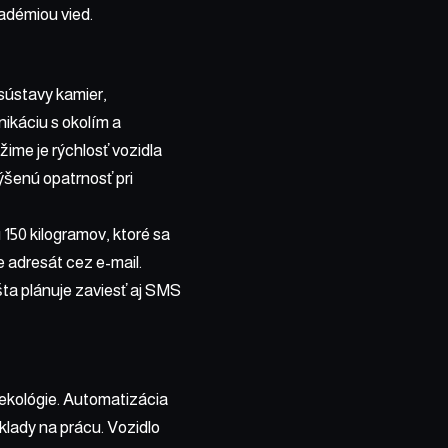
adémiou vied.
sústavy kamier,
ikáciu s okolím a
me je rýchlosť vozidla
ýšenú opatrnosť pri
150 kilogramov, ktoré sa
 adresát cez e-mail.
ta plánuje zaviesť aj SMS
a ekológie. Automatizácia
klady na prácu. Vozidlo