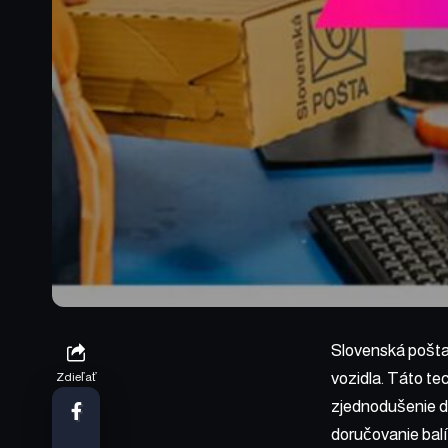
Slovenská pošta 
vozidla. Táto te
Zdieľať
zjednodušenie do
doručovanie bal