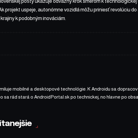
Slovenskej pošty ukazuje odvážny krok smerom k technologickej 
k projekt uspeje, autonómne vozidlá môžu priniesť revolúciu do s
e krajiny k podobným inováciám.
 miluje mobilné a desktopové technológie. K Androidu sa dopracova
ho sa rád stará o AndroidPortal.sk po technickej, no hlavne po o
ítanejšie