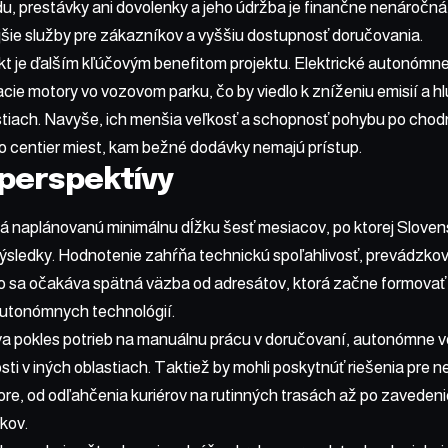
, prestávky ani dovolenky a jeho údržba je finančne nenáročná
šie služby pre zákazníkov a vyššiu dostupnosť doručovania.
t je ďalším kľúčovým benefitom projektu. Elektrické autonómne 
ie motory vo vozovom parku, čo by viedlo k zníženiu emisií a h
tiach. Navyše, ich menšia veľkosť a schopnosť pohybu po cho
o centier miest, kam bežné dodávky nemajú prístup.
 perspektívy
má naplánovanú minimálnu dĺžku šesť mesiacov, po ktorej Slove
výsledky. Hodnotenie zahŕňa technickú spoľahlivosť, prevádzk
o sa očakáva spätná väzba od adresátov, ktorá začne formovať 
utonómnych technológií.
a pokles potrieb na manuálnu prácu v doručovaní, autonómne voz
i v iných oblastiach. Taktiež by mohli poskytnúť riešenia pre ne
ore, od odľahčenia kuriérov na rutinných trasách až po zaveden
kov.