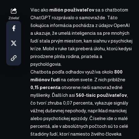
Viac ako
milión používateľov
sa s chatbotom
ChatGPT rozprávalo o samovražde. Táto
Zdieľať
šokujúca informácia pochádza z údajov OpenAI
a ukazuje, že umelá inteligencia sa pre mnohých
ľudí stala prvým miestom, kam siahnu v psychickej
kríze. Mobil v ruke tak preberá úlohu, ktorú kedysi
prirodzene plnila rodina, priatelia a
psychológovia.
Chatbota podľa odhadov využíva okolo
800
miliónov ľudí
na celom svete. Z nich približne
0,15 percenta
otvorene rieši samovražedné
myšlienky. Ďalších asi
560-tisíc používateľov
,
čo tvorí zhruba 0,07 percenta, vykazuje signály
vážnej duševnej nepohody, napríklad manickej
alebo psychotickej epizódy. Číselne ide o malé
percentá, ale v absolútnych počtoch sú to celé
štadióny ľudí, ktorí namiesto živého človeka