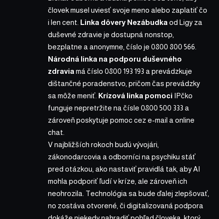
človek musel uviesť svoje meno alebo zaplatiť čo
i len cent.
Linka dôvery Nezábudka
od Ligy za
duševné zdravie je dostupná nonstop,
bezplatne a anonymne, číslo je 0800 800 566.
Národná linka na podporu duševného
zdravia
má číslo 0800 193 193 a prevádzkuje
dištančné poradenstvo, pričom čas prevádzky
sa môže meniť.
Krízová linka pomoci
IPčko
funguje nepretržite na čísle 0800 500 333 a
zároveň poskytuje pomoc cez e-mail a online
chat.
V najbližších rokoch budú vývojári,
zákonodarcovia a odborníci na psychiku stáť
pred otázkou, ako nastaviť pravidlá tak, aby AI
mohla podporiť ľudí v kríze, ale zároveň ich
neohrozila. Technológia sa bude ďalej zlepšovať,
no zostáva otvorené, či digitalizovaná podpora
dokáže niekedy nahradiť pohľad človeka, ktorý