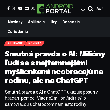
Aa
Novinky
Aplikácie
Hry
Recenzie
Zariadenia
APLIKÁCIE
NOVINKY
Smutná pravda o AI: Milióny
ľudí sa s najtemnejšími
myšlienkami neobracajú na
rodinu, ale na ChatGPT
Smutná pravda o AI a ChatGPT ukazuje posun v
hľadaní pomoci. Viac než milión ľudí riešilo
samovraždu s chatbotom namiesto rodiny.