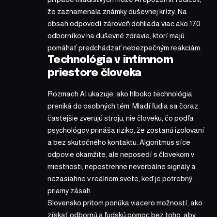
že zaznamenala známky duševnej krízy. Na
obsah odpovedí zároveň dohliada viac ako 170
odborníkov na duševné zdravie, ktorí majú
pomáhať predchádzať nebezpečným reakciám.
Technológia v intímnom
priestore človeka
Rozmach AI ukazuje, ako hlboko technológia
preniká do osobných tém. Mladí ľudia sa čoraz
častejšie zverujú stroju, nie človeku, čo podľa
psychológov prináša riziko, že zostanú izolovaní
a bez skutočného kontaktu. Algoritmus síce
odpovie okamžite, ale neposedí s človekom v
miestnosti, nepostrehne neverbálne signály a
nezasiahne v reálnom svete, keď je potrebný
priamy zásah.
Slovensko pritom ponúka viacero možností, ako
získať odbornú a ľudskú pomoc bez toho, aby