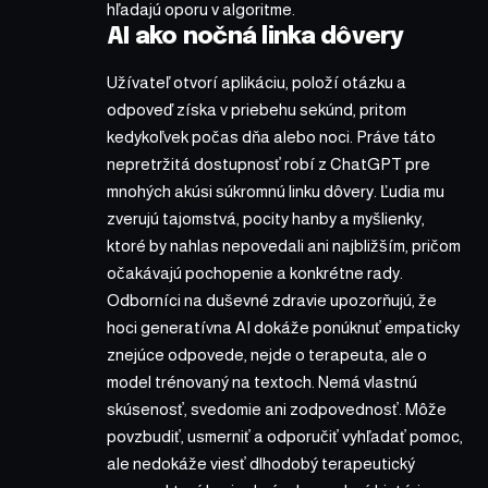
hľadajú oporu v algoritme.
AI ako nočná linka dôvery
Užívateľ otvorí aplikáciu, položí otázku a
odpoveď získa v priebehu sekúnd, pritom
kedykoľvek počas dňa alebo noci. Práve táto
nepretržitá dostupnosť robí z ChatGPT pre
mnohých akúsi súkromnú linku dôvery. Ľudia mu
zverujú tajomstvá, pocity hanby a myšlienky,
ktoré by nahlas nepovedali ani najbližším, pričom
očakávajú pochopenie a konkrétne rady.
Odborníci na duševné zdravie upozorňujú, že
hoci generatívna AI dokáže ponúknuť empaticky
znejúce odpovede, nejde o terapeuta, ale o
model trénovaný na textoch. Nemá vlastnú
skúsenosť, svedomie ani zodpovednosť. Môže
povzbudiť, usmerniť a odporučiť vyhľadať pomoc,
ale nedokáže viesť dlhodobý terapeutický