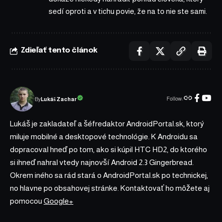
sedí oproti a v tichu povie, že na to nie ste sami.
Zdieľať tento článok
Follow:
Lukáš Zachar
By
Lukáš je zakladateľ a šéfredaktor AndroidPortal.sk, ktorý
miluje mobilné a desktopové technológie. K Androidu sa
dopracoval hneď po tom, ako si kúpil HTC HD2, do ktorého
si ihneď nahral vtedy najnovší Android 2.3 Gingerbread.
Okrem iného sa rád stará o AndroidPortal.sk po technickej,
no hlavne po obsahovej stránke. Kontaktovať ho môžete aj
pomocou
Google+