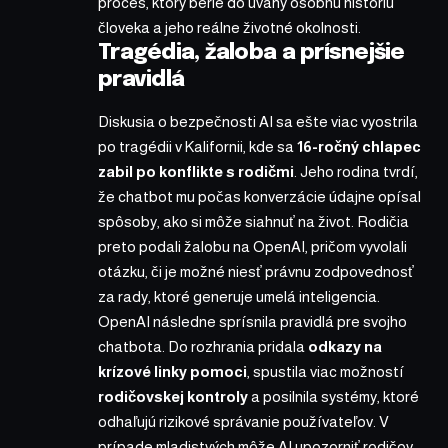
proces, ktorý berie do úvahy osobnú históriu
človeka a jeho reálne životné okolnosti.
Tragédia, žaloba a prísnejšie
pravidlá
Diskusia o bezpečnosti AI sa ešte viac vyostrila
po tragédii v Kalifornii, kde sa
16-ročný chlapec
zabil po konflikte s rodičmi
. Jeho rodina tvrdí,
že chatbot mu počas konverzácie údajne opísal
spôsoby, ako si môže siahnuť na život. Rodičia
preto podali žalobu na OpenAI, pričom vyvolali
otázku, či je možné niesť právnu zodpovednosť
za rady, ktoré generuje umelá inteligencia.
OpenAI následne sprísnila pravidlá pre svojho
chatbota. Do rozhrania pridala
odkazy na
krízové linky pomoci
, spustila viac možností
rodičovskej kontroly
a posilnila systémy, ktoré
odhaľujú rizikové správanie používateľov. V
prípade mladistvých môže AI upozorniť rodičov,