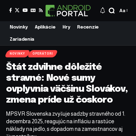
Aa
Novinky
Aplikácie
Hry
Recenzie
Zariadenia
NOVINKY
OPERÁTORI
Štát zdvihne dôležité
stravné: Nové sumy
ovplyvnia väčšinu Slovákov,
zmena príde už čoskoro
MPSVR Slovenska zvyšuje sadzby stravného od 1.
decembra 2025, reagujúc na infláciu a rastúce
náklady na jedlo, s dopadom na zamestnancov aj