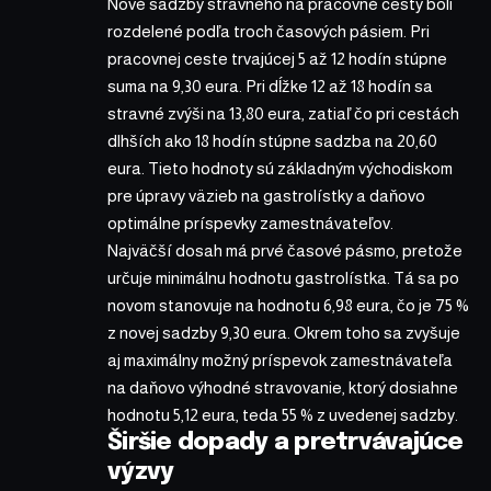
Nové sadzby stravného na pracovné cesty boli
rozdelené podľa troch časových pásiem. Pri
pracovnej ceste trvajúcej 5 až 12 hodín stúpne
suma na 9,30 eura. Pri dĺžke 12 až 18 hodín sa
stravné zvýši na 13,80 eura, zatiaľ čo pri cestách
dlhších ako 18 hodín stúpne sadzba na 20,60
eura. Tieto hodnoty sú základným východiskom
pre úpravy väzieb na gastrolístky a daňovo
optimálne príspevky zamestnávateľov.
Najväčší dosah má prvé časové pásmo, pretože
určuje minimálnu hodnotu gastrolístka. Tá sa po
novom stanovuje na hodnotu 6,98 eura, čo je 75 %
z novej sadzby 9,30 eura. Okrem toho sa zvyšuje
aj maximálny možný príspevok zamestnávateľa
na daňovo výhodné stravovanie, ktorý dosiahne
hodnotu 5,12 eura, teda 55 % z uvedenej sadzby.
Širšie dopady a pretrvávajúce
výzvy