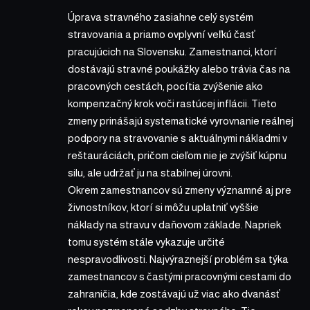
Úprava stravného zasiahne celý systém
stravovania a priamo ovplyvní veľkú časť
pracujúcich na Slovensku. Zamestnanci, ktorí
dostávajú stravné poukážky alebo trávia čas na
pracovných cestách, pocítia zvýšenie ako
kompenzačný krok voči rastúcej inflácii. Tieto
zmeny prinášajú systematické vyrovnanie reálnej
podpory na stravovanie s aktuálnymi nákladmi v
reštauráciách, pričom cieľom nie je zvýšiť kúpnu
silu, ale udržať ju na stabilnej úrovni.
Okrem zamestnancov sú zmeny významné aj pre
živnostníkov, ktorí si môžu uplatniť vyššie
náklady na stravu v daňovom základe. Napriek
tomu systém stále vykazuje určité
nespravodlivosti. Najvýraznejší problém sa týka
zamestnancov s častými pracovnými cestami do
zahraničia, kde zostávajú už viac ako dvanásť