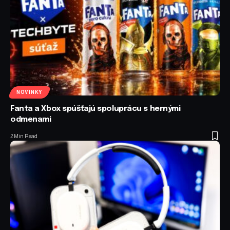
NOVINKY
Fanta a Xbox spúšťajú spoluprácu s hernými
odmenami
2 Min Read