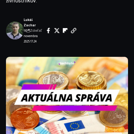
živnostníkov.
Lukáš
Zachar
Zdieľať
16.
novembra
2025 17:24