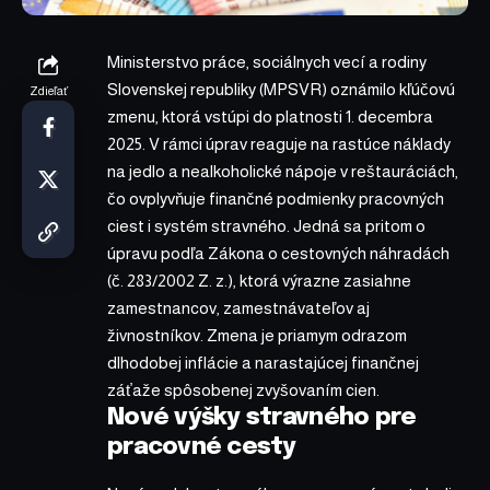
Ministerstvo práce, sociálnych vecí a rodiny
Slovenskej republiky (MPSVR) oznámilo kľúčovú
Zdieľať
zmenu, ktorá vstúpi do platnosti 1. decembra
2025. V rámci úprav reaguje na rastúce náklady
na jedlo a nealkoholické nápoje v reštauráciách,
čo ovplyvňuje finančné podmienky pracovných
ciest i systém stravného. Jedná sa pritom o
úpravu podľa Zákona o cestovných náhradách
(č. 283/2002 Z. z.), ktorá výrazne zasiahne
zamestnancov, zamestnávateľov aj
živnostníkov. Zmena je priamym odrazom
dlhodobej inflácie a narastajúcej finančnej
záťaže spôsobenej zvyšovaním cien.
Nové výšky stravného pre
pracovné cesty