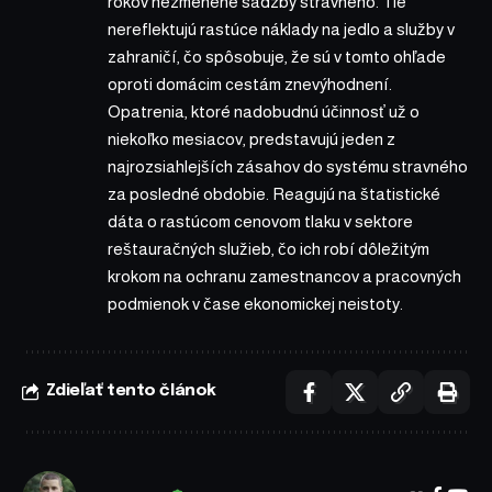
rokov nezmenené sadzby stravného. Tie
nereflektujú rastúce náklady na jedlo a služby v
zahraničí, čo spôsobuje, že sú v tomto ohľade
oproti domácim cestám znevýhodnení.
Opatrenia, ktoré nadobudnú účinnosť už o
niekoľko mesiacov, predstavujú jeden z
najrozsiahlejších zásahov do systému stravného
za posledné obdobie. Reagujú na štatistické
dáta o rastúcom cenovom tlaku v sektore
reštauračných služieb, čo ich robí dôležitým
krokom na ochranu zamestnancov a pracovných
podmienok v čase ekonomickej neistoty.
Zdieľať tento článok