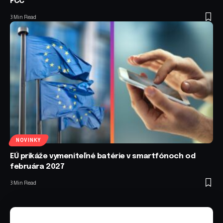
FCC
3 Min Read
NOVINKY
EÚ prikáže vymeniteľné batérie v smartfónoch od
februára 2027
3 Min Read