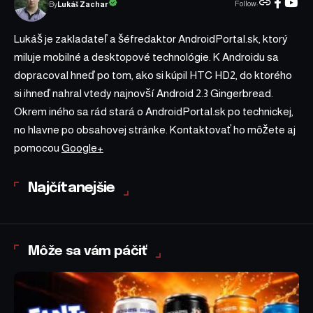
Follow:
Lukáš Zachar
By
Lukáš je zakladateľ a šéfredaktor AndroidPortal.sk, ktorý
miluje mobilné a desktopové technológie. K Androidu sa
dopracoval hneď po tom, ako si kúpil HTC HD2, do ktorého
si ihneď nahral vtedy najnovší Android 2.3 Gingerbread.
Okrem iného sa rád stará o AndroidPortal.sk po technickej,
no hlavne po obsahovej stránke. Kontaktovať ho môžete aj
pomocou
Google+
Najčítanejšie
Môže sa vám páčiť