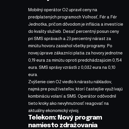
Mobilný operátor O2 upravil ceny na
predplatených programoch Voľnosť, Fér a Fér
Jednotka, pričom dôvodom je inflácia a investície
do kvality služieb. Desať percentný posun ceny
pri SMS správach a 23 percentný nárast za
minútu hovoru zasiahol všetky programy. Po
novej úprave zákazníci platia za hovory jednotne
0,19 eura za minútu oproti predchádzajúcim 0,154
eura. SMS správy vzrástli z 0,082 eura na 0,10
eura.
Zvýšenie cien O2 viedlo k nárastu nákladov,
najmä pre používateľov, ktorí častejšie využívajú
kombináciu volaní a SMS. Operátor odôvodnil
tieto kroky ako nevyhnutnosť reagovať na
aktuálny ekonomický vývoj.
Telekom: Nový program
namiesto zdražovania