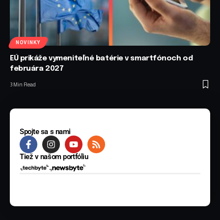
NOVINKY
EÚ prikáže vymeniteľné batérie v smartfónoch od
februára 2027
3 Min Read
Spojte sa s nami
Tiež v našom portfóliu
© 2025 BYTE Media s.r.o. Všetky práva vyhradené.