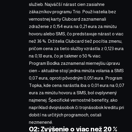
služieb. Najväčší nárast cien zasiahne
zákazníkov programu Trio. Používatelia bez
vernostnej karty Clubcard zaznamenali
zdraženie z 0,154 eura na 0,21 eura za minútu
hovoru alebo SMS, čo predstavuje nárast o viac
než 36 %. Držitelia Clubcard tiež pocítia zmenu,
pričom cena za tieto služby vzrástla z 0,123 eura
na 0,18 eura, čo je takmer o 50 % viac.
Program Bodka zaznamenal miernejšiu úpravu
cien – aktuálne stojí jedna minúta volania a SMS
0,07 eura, oproti pôvodným 0,051 eura. Program
Topka, kde cena narástla iba o 0,01 eura na 0,07
eura za minútu hovoru a SMS, bol ovplyvnený
najmenej. Špecifické vernostné benefity, ako
napríklad dvojnásobok či trojnásobok kreditu pri
dobití na určitých programoch, ostali
nezmenené.
O2: Zvýšenie o viac než 20 %