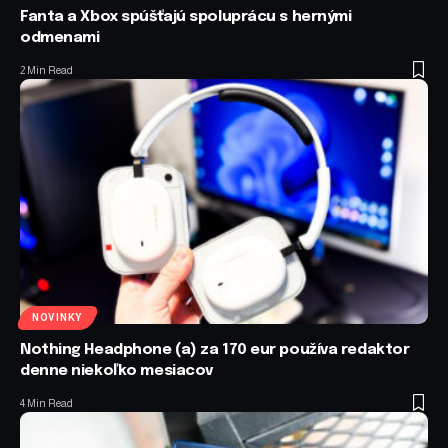
Fanta a Xbox spúšťajú spoluprácu s hernými
odmenami
2 Min Read
NOVINKY
Nothing Headphone (a) za 170 eur používa redaktor
denne niekoľko mesiacov
4 Min Read