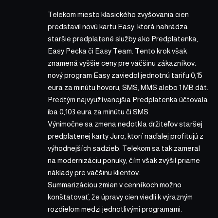
Telekom miesto klasického zvyšovania cien
predstavil novú kartu Easy, ktorá nahrádza
staršie predplatené služby ako Predplatenka,
Easy Pecka či Easy Team. Tento krok však
znamená vyššie ceny pre väčšinu zákazníkov:
nový program Easy zaviedol jednotnú tarifu 0,15
eura za minútu hovoru, SMS, MMS alebo 1 MB dát.
Predtým najvyužívanejšia Predplatenka účtovala
iba 0,103 eura za minútu či SMS.
Výnimočne sa zmena nedotkla držiteľov staršej
predplatenej karty Juro, ktorí naďalej profitujú z
výhodnejších sadzieb. Telekom sa tak zameral
na modernizáciu ponuky, čím však zvýšil priame
náklady pre väčšinu klientov.
Summarizáciou zmien v cenníkoch možno
konštatovať, že úpravy cien viedli k výrazným
rozdielom medzi jednotlivými programami.