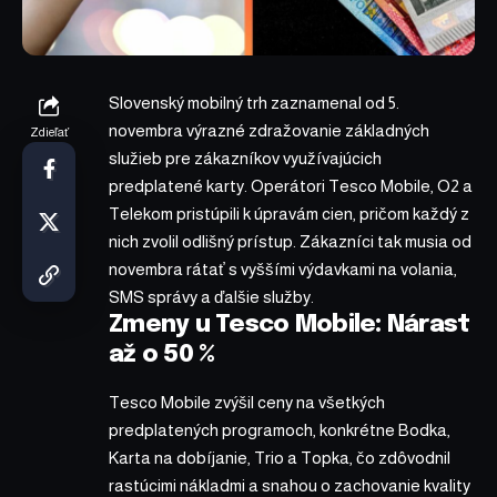
Slovenský mobilný trh zaznamenal od 5.
novembra výrazné zdražovanie základných
Zdieľať
služieb pre zákazníkov využívajúcich
predplatené karty. Operátori Tesco Mobile, O2 a
Telekom pristúpili k úpravám cien, pričom každý z
nich zvolil odlišný prístup. Zákazníci tak musia od
novembra rátať s vyššími výdavkami na volania,
SMS správy a ďalšie služby.
Zmeny u Tesco Mobile: Nárast
až o 50 %
Tesco Mobile zvýšil ceny na všetkých
predplatených programoch, konkrétne Bodka,
Karta na dobíjanie, Trio a Topka, čo zdôvodnil
rastúcimi nákladmi a snahou o zachovanie kvality