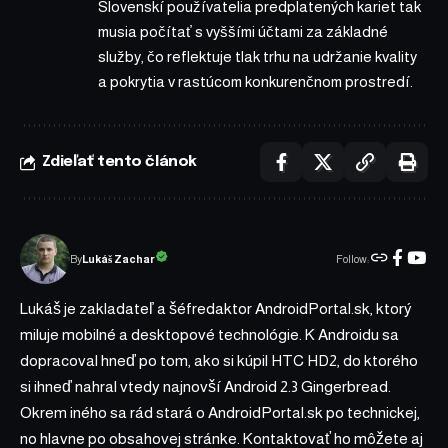
Slovenskí používatelia predplatených kariet tak
musia počítať s vyššími účtami za základné
služby, čo reflektuje tlak trhu na udržanie kvality
a pokrytia v rastúcom konkurenčnom prostredí.
Zdieľať tento článok
Follow:
Lukáš Zachar
By
Lukáš je zakladateľ a šéfredaktor AndroidPortal.sk, ktorý
miluje mobilné a desktopové technológie. K Androidu sa
dopracoval hneď po tom, ako si kúpil HTC HD2, do ktorého
si ihneď nahral vtedy najnovší Android 2.3 Gingerbread.
Okrem iného sa rád stará o AndroidPortal.sk po technickej,
no hlavne po obsahovej stránke. Kontaktovať ho môžete aj