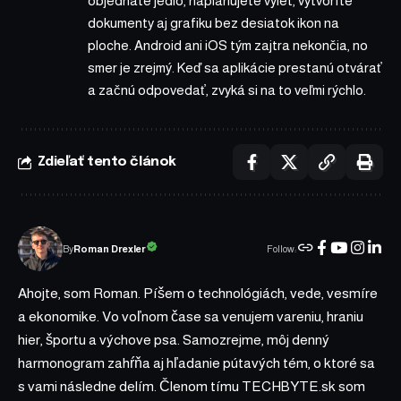
objednáte jedlo, naplánujete výlet, vytvoríte
dokumenty aj grafiku bez desiatok ikon na
ploche. Android ani iOS tým zajtra nekončia, no
smer je zrejmý. Keď sa aplikácie prestanú otvárať
a začnú odpovedať, zvyká si na to veľmi rýchlo.
Zdieľať tento článok
Follow:
Roman Drexler
By
Ahojte, som Roman. Píšem o technológiách, vede, vesmíre
a ekonomike. Vo voľnom čase sa venujem vareniu, hraniu
hier, športu a výchove psa. Samozrejme, môj denný
harmonogram zahŕňa aj hľadanie pútavých tém, o ktoré sa
s vami následne delím. Členom tímu TECHBYTE.sk som