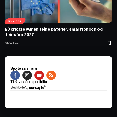
NOVINKY
EÚ prikáže vymeniteľné batérie v smartfónoch od
februára 2027
3 Min Read
Spojte sa s nami
Tiež v našom portfóliu
© 2025 BYTE Media s.r.o. Všetky práva vyhradené.