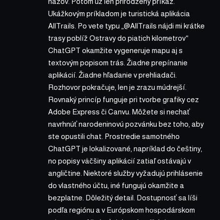
názov. Potom už len prirodzený príkaz.
Ukážkovým príkladom je turistická aplikácia
AllTrails. Po vete typu „@AllTrails nájdi mi krátke
trasy poblíž Ostravy do piatich kilometrov“
ChatGPT okamžite vygeneruje mapu aj s
textovým popisom trás. Žiadne prepínanie
aplikácií. Žiadne hľadanie v prehliadači.
Rozhovor pokračuje, len je zrazu múdrejší.
Rovnaký princíp funguje pri tvorbe grafiky cez
Adobe Express či Canvu. Môžete si nechať
navrhnúť narodeninovú pozvánku bez toho, aby
ste opustili chat. Prostredie samotného
ChatGPT je lokalizované, napríklad do češtiny,
no popisy väčšiny aplikácií zatiaľ ostávajú v
angličtine. Niektoré služby vyžadujú prihlásenie
do vlastného účtu, iné fungujú okamžite a
bezplatne. Dôležitý detail. Dostupnosť sa líši
podľa regiónu a v Európskom hospodárskom