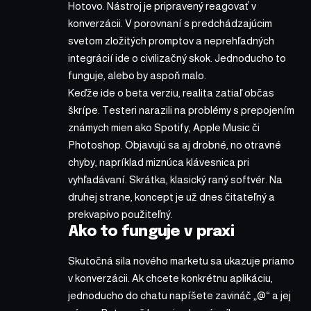
Hotovo. Nástroj je pripravený reagovať v
konverzácii. V porovnaní s predchádzajúcim
svetom zložitých promptov a neprehľadných
integrácií ide o civilizačný skok. Jednoducho to
funguje, alebo by aspoň malo.
Keďže ide o beta verziu, realita zatiaľ občas
škrípe. Testeri narazili na problémy s prepojením
známych mien ako Spotify, Apple Music či
Photoshop. Objavujú sa aj drobné, no otravné
chyby, napríklad miznúca klávesnica pri
vyhľadávaní. Skrátka, klasický raný softvér. Na
druhej strane, koncept je už dnes čitateľný a
prekvapivo použiteľný.
Ako to funguje v praxi
Skutočná sila nového marketu sa ukazuje priamo
v konverzácii. Ak chcete konkrétnu aplikáciu,
jednoducho do chatu napíšete zavináč „@“ a jej