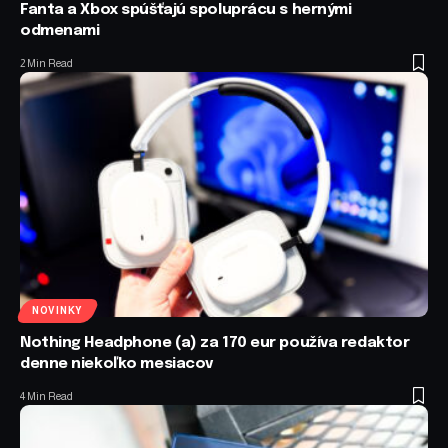
Fanta a Xbox spúšťajú spoluprácu s hernými
odmenami
2 Min Read
NOVINKY
Nothing Headphone (a) za 170 eur používa redaktor
denne niekoľko mesiacov
4 Min Read