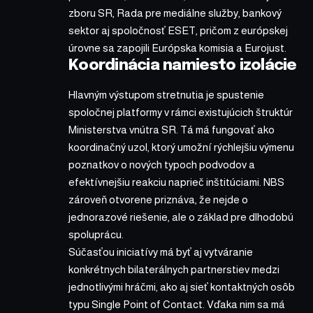
zboru SR, Rada pre mediálne služby, bankový
sektor aj spoločnosť ESET, pričom z európskej
úrovne sa zapojili Európska komisia a Eurojust.
Koordinácia namiesto izolácie
Hlavným výstupom stretnutia je spustenie
spoločnej platformy v rámci existujúcich štruktúr
Ministerstva vnútra SR. Tá má fungovať ako
koordinačný uzol, ktorý umožní rýchlejšiu výmenu
poznatkov o nových typoch podvodov a
efektívnejšiu reakciu naprieč inštitúciami. NBS
zároveň otvorene priznáva, že nejde o
jednorazové riešenie, ale o základ pre dlhodobú
spoluprácu.
Súčasťou iniciatívy má byť aj vytváranie
konkrétnych bilaterálnych partnerstiev medzi
jednotlivými hráčmi, ako aj sieť kontaktných osôb
typu Single Point of Contact. Vďaka nim sa má