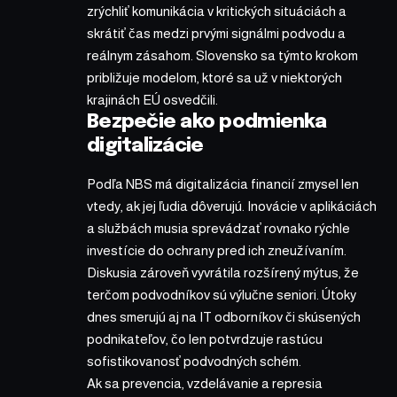
zrýchliť komunikácia v kritických situáciách a
skrátiť čas medzi prvými signálmi podvodu a
reálnym zásahom. Slovensko sa týmto krokom
približuje modelom, ktoré sa už v niektorých
krajinách EÚ osvedčili.
Bezpečie ako podmienka
digitalizácie
Podľa NBS má digitalizácia financií zmysel len
vtedy, ak jej ľudia dôverujú. Inovácie v aplikáciách
a službách musia sprevádzať rovnako rýchle
investície do ochrany pred ich zneužívaním.
Diskusia zároveň vyvrátila rozšírený mýtus, že
terčom podvodníkov sú výlučne seniori. Útoky
dnes smerujú aj na IT odborníkov či skúsených
podnikateľov, čo len potvrdzuje rastúcu
sofistikovanosť podvodných schém.
Ak sa prevencia, vzdelávanie a represia