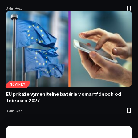
3 Min Read
NOVINKY
EÚ prikáže vymeniteľné batérie v smartfónoch od
februára 2027
3 Min Read