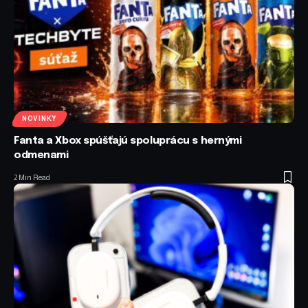
NOVINKY
Fanta a Xbox spúšťajú spoluprácu s hernými
odmenami
2 Min Read