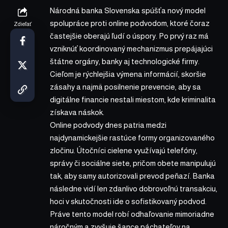
Národná banka Slovenska spúšťa nový model
spolupráce proti online podvodom, ktoré čoraz
Zdieľať
častejšie oberajú ľudí o úspory. Po prvý raz má
vzniknúť koordinovaný mechanizmus prepájajúci
štátne orgány, banky aj technologické firmy.
Cieľom je rýchlejšia výmena informácií, skoršie
zásahy a najmä posilnenie prevencie, aby sa
digitálne financie nestali miestom, kde kriminalita
získava náskok.
Online podvody dnes patria medzi
najdynamickejšie rastúce formy organizovaného
zločinu. Útočníci cielene využívajú telefóny,
správy či sociálne siete, pričom obete manipulujú
tak, aby samy autorizovali prevod peňazí. Banka
následne vidí len zdanlivo dobrovoľnú transakciu,
hoci v skutočnosti ide o sofistikovaný podvod.
Práve tento model robí odhaľovanie mimoriadne
náročným a zvyšuje šance páchateľov na