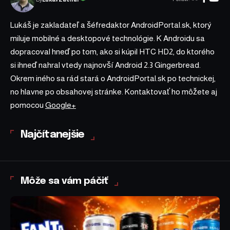
Lukáš je zakladateľ a šéfredaktor AndroidPortal.sk, ktorý
miluje mobilné a desktopové technológie. K Androidu sa
dopracoval hneď po tom, ako si kúpil HTC HD2, do ktorého
si ihneď nahral vtedy najnovší Android 2.3 Gingerbread.
Okrem iného sa rád stará o AndroidPortal.sk po technickej,
no hlavne po obsahovej stránke. Kontaktovať ho môžete aj
pomocou
Google+
Najčítanejšie
Môže sa vám páčiť