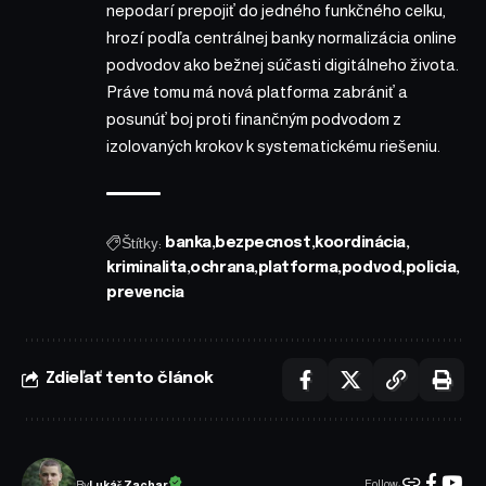
nepodarí prepojiť do jedného funkčného celku,
hrozí podľa centrálnej banky normalizácia online
podvodov ako bežnej súčasti digitálneho života.
Práve tomu má nová platforma zabrániť a
posunúť boj proti finančným podvodom z
izolovaných krokov k systematickému riešeniu.
Štítky:
banka
bezpecnost
koordinácia
kriminalita
ochrana
platforma
podvod
policia
prevencia
Zdieľať tento článok
Follow:
Lukáš Zachar
By