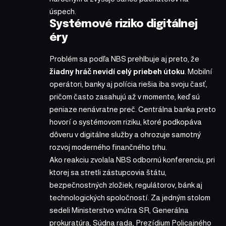
úspech.
Systémové riziko digitálnej
éry
Problém sa podľa NBS prehlbuje aj preto, že
žiadny hráč nevidí celý priebeh útoku
. Mobilní
operátori, banky aj polícia riešia iba svoju časť,
pričom často zasahujú až v momente, keď sú
peniaze nenávratne preč. Centrálna banka preto
hovorí o systémovom riziku, ktoré podkopáva
dôveru v digitálne služby a ohrozuje samotný
rozvoj moderného finančného trhu.
Ako reakciu zvolala NBS odbornú konferenciu, pri
ktorej sa stretli zástupcovia štátu,
bezpečnostných zložiek, regulátorov, bánk aj
technologických spoločností. Za jedným stolom
sedeli Ministerstvo vnútra SR, Generálna
prokuratúra, Súdna rada, Prezídium Policajného