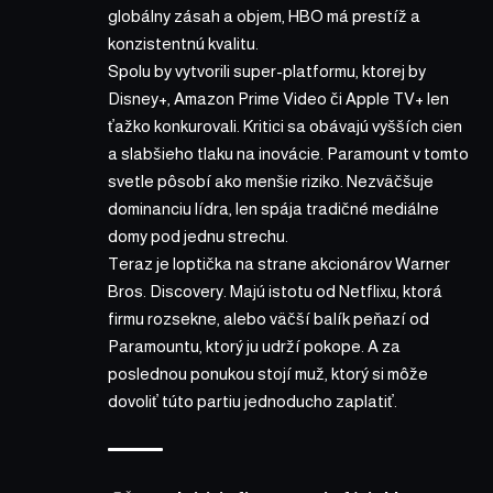
globálny zásah a objem, HBO má prestíž a
konzistentnú kvalitu.
Spolu by vytvorili super-platformu, ktorej by
Disney+, Amazon Prime Video či Apple TV+ len
ťažko konkurovali. Kritici sa obávajú vyšších cien
a slabšieho tlaku na inovácie. Paramount v tomto
svetle pôsobí ako menšie riziko. Nezväčšuje
dominanciu lídra, len spája tradičné mediálne
domy pod jednu strechu.
Teraz je loptička na strane akcionárov Warner
Bros. Discovery. Majú istotu od Netflixu, ktorá
firmu rozsekne, alebo väčší balík peňazí od
Paramountu, ktorý ju udrží pokope. A za
poslednou ponukou stojí muž, ktorý si môže
dovoliť túto partiu jednoducho zaplatiť.