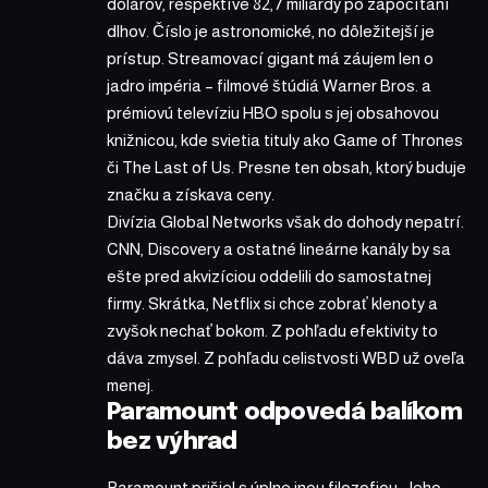
dolárov, respektíve 82,7 miliardy po započítaní
dlhov. Číslo je astronomické, no dôležitejší je
prístup. Streamovací gigant má záujem len o
jadro impéria – filmové štúdiá Warner Bros. a
prémiovú televíziu HBO spolu s jej obsahovou
knižnicou, kde svietia tituly ako Game of Thrones
či The Last of Us. Presne ten obsah, ktorý buduje
značku a získava ceny.
Divízia Global Networks však do dohody nepatrí.
CNN, Discovery a ostatné lineárne kanály by sa
ešte pred akvizíciou oddelili do samostatnej
firmy. Skrátka, Netflix si chce zobrať klenoty a
zvyšok nechať bokom. Z pohľadu efektivity to
dáva zmysel. Z pohľadu celistvosti WBD už oveľa
menej.
Paramount odpovedá balíkom
bez výhrad
Paramount prišiel s úplne inou filozofiou. Jeho