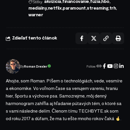
Štítky:
akvizicia
financovanie
fúzia
hbo
mediálny
netflix
paramount
streaming
trh
warner
Zdieľať tento článok
Follow:
Roman Drexler
By
Ahojte, som Roman. Píšem o technológiách, vede, vesmíre
a ekonomike. Vo voľnom čase sa venujem vareniu, hraniu
hier, športu a výchove psa. Samozrejme, môj denný
harmonogram zahŕňa aj hľadanie pútavých tém, o ktoré sa
s vami následne delím. Členom tímu TECHBYTE.sk som
od roku 2017 a dúfam, že ma tu ešte mnoho rokov čaká
.