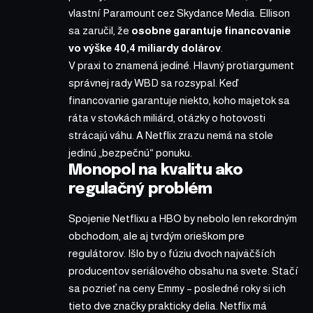
vlastní Paramount cez Skydance Media. Ellison
sa zaručil, že
osobne garantuje financovanie
vo výške 40,4 miliardy dolárov
.
V praxi to znamená jediné. Hlavný protiargument
správnej rady WBD sa rozsypal. Keď
financovanie garantuje niekto, koho majetok sa
ráta v stovkách miliárd, otázky o hotovosti
strácajú váhu. A Netflix zrazu nemá na stole
jedinú „bezpečnú“ ponuku.
Monopol na kvalitu ako
regulačný problém
Spojenie Netflixu a HBO by nebolo len rekordným
obchodom, ale aj tvrdým orieškom pre
regulátorov. Išlo by o fúziu dvoch najväčších
producentov seriálového obsahu na svete. Stačí
sa pozrieť na ceny Emmy – posledné roky si ich
tieto dve značky prakticky delia. Netflix má