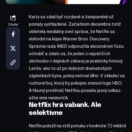
Karty sa zdali byť rozdané a šampanské už
pomaly vychladené. Začiatkom decembra totiž
Zdieľať
obletela mediálny svet správa, že Netflix sa
dohodol na kúpe Warner Bros. Discovery.
Správna rada WBD odporučila akcionárom fúziu
schváliť a zdalo sa, že jeden z najväčších
obchodov v dejinách zábavy je prakticky hotový.
Lenže, ako to už pri dobrých dramatických
zápletkách býva, pokoj netrval dlho. V zákulisí sa
rozhorel boj, ktorý by pokojne zniesol logo HBO.
A hlavný protihráč Netflixu posiela jasný odkaz:
ešte sme neskončili.
Netflix hrá vabank. Ale
selektívne
Netflix položil na stôl ponuku v hodnote 72 miliárd