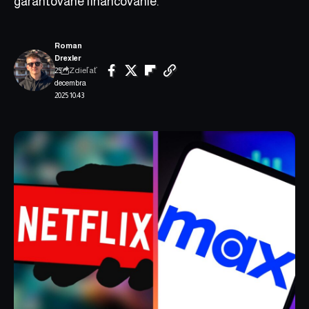
garantované financovanie.
Roman
Drexler
Zdieľať
25.
decembra
2025 10:43