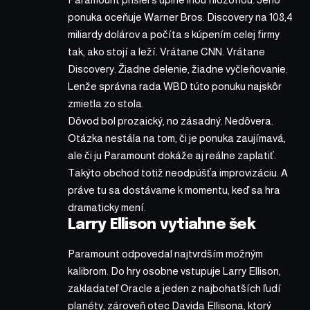
ponuka oceňuje Warner Bros. Discovery na 108,4
miliardy dolárov a počíta s kúpením celej firmy
tak, ako stojí a leží. Vrátane CNN. Vrátane
Discovery. Žiadne delenie, žiadne vyčleňovanie.
Lenže správna rada WBD túto ponuku najskôr
zmietla zo stola.
Dôvod bol prozaický, no zásadný. Nedôvera.
Otázka nestála na tom, či je ponuka zaujímavá,
ale či ju Paramount dokáže aj reálne zaplatiť.
Takýto obchod totiž neodpúšťa improvizáciu. A
práve tu sa dostávame k momentu, keď sa hra
dramaticky mení.
Larry Ellison vytiahne šek
Paramount odpovedal najtvrdším možným
kalibrom. Do hry osobne vstupuje Larry Ellison,
zakladateľ Oracle a jeden z najbohatších ľudí
planéty, zároveň otec Davida Ellisona, ktorý