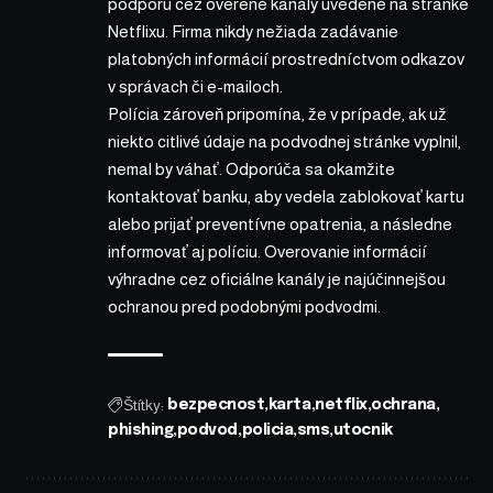
podporu cez overené kanály uvedené na stránke
Netflixu. Firma nikdy nežiada zadávanie
platobných informácií prostredníctvom odkazov
v správach či e-mailoch.
Polícia zároveň pripomína, že v prípade, ak už
niekto citlivé údaje na podvodnej stránke vyplnil,
nemal by váhať. Odporúča sa okamžite
kontaktovať banku, aby vedela zablokovať kartu
alebo prijať preventívne opatrenia, a následne
informovať aj políciu. Overovanie informácií
výhradne cez oficiálne kanály je najúčinnejšou
ochranou pred podobnými podvodmi.
Štítky:
bezpecnost
karta
netflix
ochrana
phishing
podvod
policia
sms
utocnik