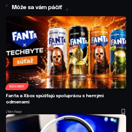
Môže sa vám páčiť
NOVINKY
Fanta a Xbox spúšťajú spoluprácu s hernými
odmenami
2 Min Read