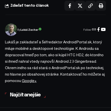
Zdieľať tento článok
Follow:
Lukáš Zachar
By
Lukáš je zakladateľ a šéfredaktor AndroidPortal.sk, ktorý
miluje mobilné a desktopové technológie. K Androidu sa
dopracoval hneď po tom, ako si kúpil HTC HD2, do ktorého
si ihneď nahral vtedy najnovší Android 2.3 Gingerbread.
Okrem iného sa rád stará o AndroidPortal.sk po technickej,
no hlavne po obsahovej stránke. Kontaktovať ho môžete aj
pomocou
Google+
Najčítanejšie