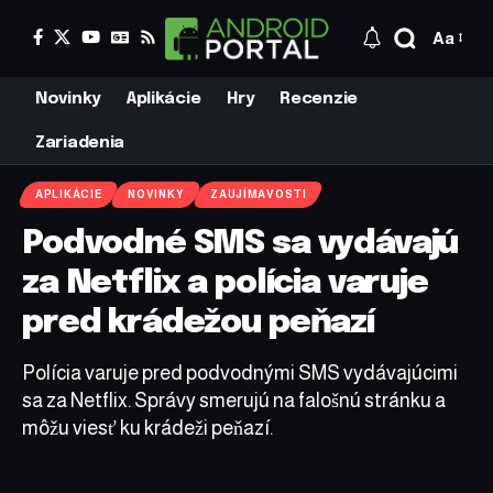
Aa
Novinky
Aplikácie
Hry
Recenzie
Zariadenia
APLIKÁCIE
NOVINKY
ZAUJÍMAVOSTI
Podvodné SMS sa vydávajú
za Netflix a polícia varuje
pred krádežou peňazí
Polícia varuje pred podvodnými SMS vydávajúcimi
sa za Netflix. Správy smerujú na falošnú stránku a
môžu viesť ku krádeži peňazí.