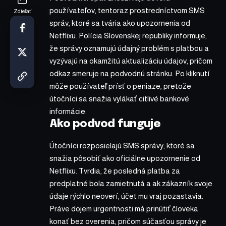
používateľov, tentoraz prostredníctvom SMS
Zdieľať
správ, ktoré sa tvária ako upozornenia od
Netflixu. Polícia Slovenskej republiky informuje,
že správy oznamujú údajný problém s platbou a
vyzývajú na okamžitú aktualizáciu údajov, pričom
odkaz smeruje na podvodnú stránku. Po kliknutí
môže používateľ prísť o peniaze, pretože
útočníci sa snažia vylákať citlivé bankové
informácie.
Ako podvod funguje
Útočníci rozposielajú SMS správy, ktoré sa
snažia pôsobiť ako oficiálne upozornenie od
Netflixu. Tvrdia, že posledná platba za
predplatné bola zamietnutá a ak zákazník svoje
údaje rýchlo neoverí, účet mu vraj pozastavia.
Práve dojem urgentnosti má prinútiť človeka
konať bez overenia, pričom súčasťou správy je