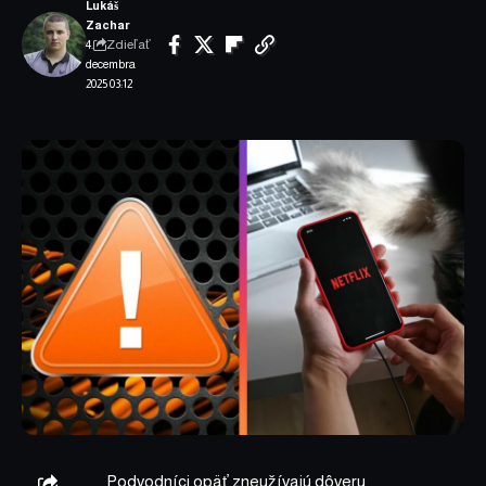
Lukáš
Zachar
Zdieľať
4.
decembra
2025 03:12
Podvodníci opäť zneužívajú dôveru