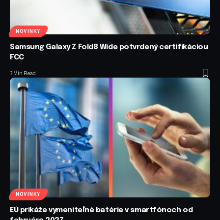
NOVINKY
Samsung Galaxy Z Fold8 Wide potvrdený certifikáciou
FCC
3 Min Read
NOVINKY
EÚ prikáže vymeniteľné batérie v smartfónoch od