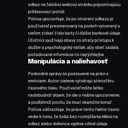
odkaz na falošnú webovú stránku pripomínajúcu
prihlasovací portál.
Polícia upozorňuje, že po otvorení odkazu je
používateľ presmerovaný na podvrh vytvorený s
cieľom získať číslo karty či ďalšie bankové údaje.
Útočníci využívajú obavy zo straty prístupu k
službe a psychologický nátlak, aby obeť zadala
požadované informácie čo najrýchlejšie.
Manipulácia a naliehavosť
Podvodné správy sú postavené na práci s
emóciami. Autori cielene vytvárajú atmosféru
časového tlaku. Používateľ môže ľahko
nadobudnúť dojem, že ide o reálne upozornenie,
a podľahnúť pocitu, že musí okamžite konať.
Polícia zdôrazňuje, že práve tento faktor často
vedie k tomu, že ľudia bez rozmýšľania kliknú na
odkaz alebo dokonca vyplnia citlivé údaje.