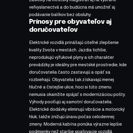
veľvyslanectvá a do budúcna má umožniť aj
podávanie balíkov bez obsluhy.
Prínosy pre obyvateľov aj
doručovateľov
Elektrické vozidlá prinášajú citeľné zlepšenie
kvality života v mestách. Jazdia tichšie,
neprodukujú výfukové plyny a ich charakter
prevádzky je ideálny pre mestské prostredie, kde
doručovatelia často zastavujú a opäť sa
rozbiehajú. Obyvatelia tak získavajú menej
hlučné a čistejšie ulice, hoci si túto zmenu
nemusia okamžite spájať s modernizáciou pošty.
Výhody pociťujú aj samotní doručovatelia.
Elektrické dodávky eliminujú vibrácie a motorický
hluk, takže znižujú únavu počas celodennej
zmeny. Moderná kabína ponúka výrazne lepšie
podmienky než staršie spaľovacie vozidlá.