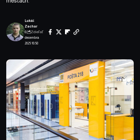
mestách.
Lukáš
Zachar
Zdieľať
8.
decembra
2025 18:58