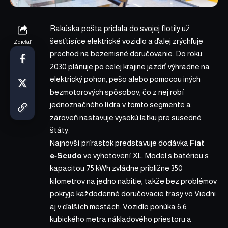
Rakúska pošta pridala do svojej flotily už
šesťtisíce elektrické vozidlo a ďalej zrýchľuje
Zdieľať
prechod na bezemisné doručovanie. Do roku
2030 plánuje po celej krajine jazdiť výhradne na
elektrický pohon, pešo alebo pomocou iných
bezmotorových spôsobov, čo z nej robí
jednoznačného lídra v tomto segmente a
zároveň nastavuje vysokú latku pre susedné
štáty.
Najnovší prírastok predstavuje dodávka
Fiat
e‑Scudo
vo vyhotovení XL. Model s batériou s
kapacitou 75 kWh zvládne približne 350
kilometrov na jedno nabitie, takže bez problémov
pokryje každodenné doručovacie trasy vo Viedni
aj v ďalších mestách. Vozidlo ponúka 6,6
kubického metra nákladového priestoru a