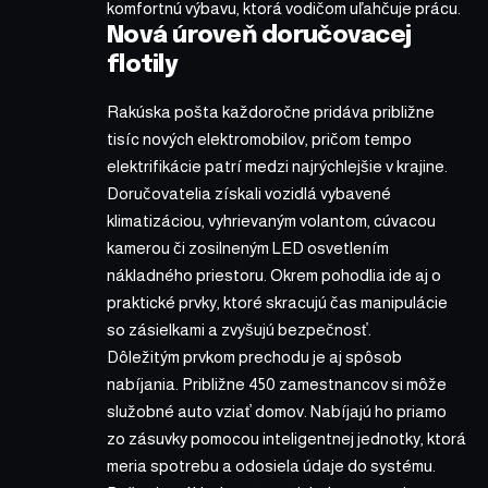
komfortnú výbavu, ktorá vodičom uľahčuje prácu.
Nová úroveň doručovacej
flotily
Rakúska pošta každoročne pridáva približne
tisíc nových elektromobilov, pričom tempo
elektrifikácie patrí medzi najrýchlejšie v krajine.
Doručovatelia získali vozidlá vybavené
klimatizáciou, vyhrievaným volantom, cúvacou
kamerou či zosilneným LED osvetlením
nákladného priestoru. Okrem pohodlia ide aj o
praktické prvky, ktoré skracujú čas manipulácie
so zásielkami a zvyšujú bezpečnosť.
Dôležitým prvkom prechodu je aj spôsob
nabíjania. Približne 450 zamestnancov si môže
služobné auto vziať domov. Nabíjajú ho priamo
zo zásuvky pomocou inteligentnej jednotky, ktorá
meria spotrebu a odosiela údaje do systému.