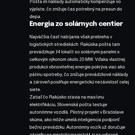
Pošta im náklady automaticky kompenzuje vo
výplate, čo znižuje čas potrebný na presun do
depa.
Energia zo solárnych centier
Najväčšia časť nabíjania však prebieha v
logistických strediskách. Rakúska pošta tam
prevádzkuje 34 lokalít so solárnymi panelmi s
celkovým výkonom okolo 20 MW. Vďaka vlastnej
produkcii obnoviteľnej energie pokrýva viac ako
pätinu spotreby, čo znižuje prevádzkové náklady
a zároveň posilňuje energetickú nezávislosť celej
siete.
Zatiaľ čo Rakúsko stavia na masívnu
elektrifikáciu, Slovenská pošta testuje
autonómne vozidlá. Pilotný projekt v Bratislave
skúma, ako môže umelá inteligencia podporiť
bežnú prevádzku. Autonómny vozík už doručuje
zásielky na mestský magistrát aj na vybrané