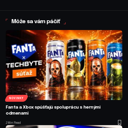
Môže sa vám páčiť
NOVINKY
Fanta a Xbox spúšťajú spoluprácu s hernými
odmenami
2 Min Read