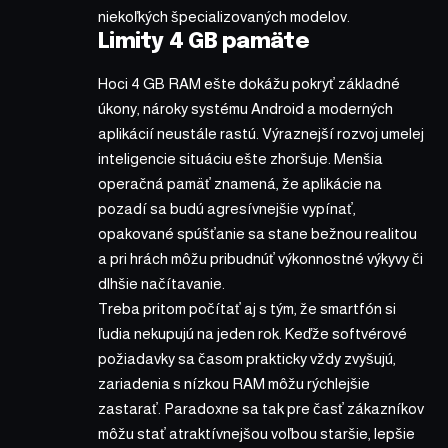
niekoľkých špecializovaných modelov.
Limity 4 GB pamäte
Hoci 4 GB RAM ešte dokážu pokryť základné
úkony, nároky systému Android a moderných
aplikácií neustále rastú. Výraznejší rozvoj umelej
inteligencie situáciu ešte zhoršuje. Menšia
operačná pamäť znamená, že aplikácie na
pozadí sa budú agresívnejšie vypínať,
opakované spúšťanie sa stane bežnou realitou
a pri hrách môžu pribudnúť výkonnostné výkyvy či
dlhšie načítavanie.
Treba pritom počítať aj s tým, že smartfón si
ľudia nekupujú na jeden rok. Keďže softvérové
požiadavky sa časom prakticky vždy zvyšujú,
zariadenia s nízkou RAM môžu rýchlejšie
zastarať. Paradoxne sa tak pre časť zákazníkov
môžu stať atraktívnejšou voľbou staršie, lepšie