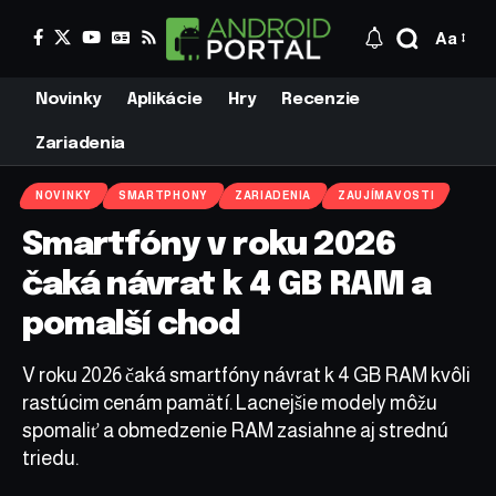
Aa
Novinky
Aplikácie
Hry
Recenzie
Zariadenia
NOVINKY
SMARTPHONY
ZARIADENIA
ZAUJÍMAVOSTI
Smartfóny v roku 2026
čaká návrat k 4 GB RAM a
pomalší chod
V roku 2026 čaká smartfóny návrat k 4 GB RAM kvôli
rastúcim cenám pamätí. Lacnejšie modely môžu
spomaliť a obmedzenie RAM zasiahne aj strednú
triedu.