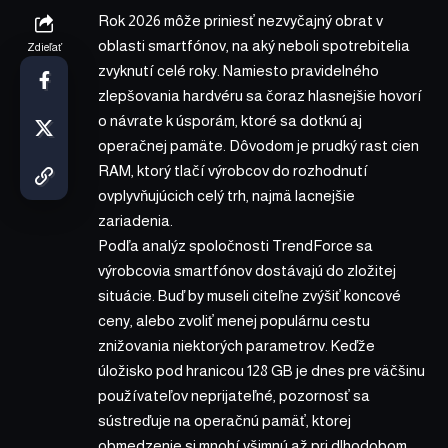
Rok 2026 môže priniesť nezvyčajný obrat v
oblasti smartfónov, na aký neboli spotrebitelia
Zdieľať
zvyknutí celé roky. Namiesto pravidelného
zlepšovania hardvéru sa čoraz hlasnejšie hovorí
o návrate k úsporám, ktoré sa dotknú aj
operačnej pamäte. Dôvodom je prudký rast cien
RAM, ktorý tlačí výrobcov do rozhodnutí
ovplyvňujúcich celý trh, najmä lacnejšie
zariadenia.
Podľa analýz spoločnosti TrendForce sa
výrobcovia smartfónov dostávajú do zložitej
situácie. Buď by museli citeľne zvýšiť koncové
ceny, alebo zvoliť menej populárnu cestu
znižovania niektorých parametrov. Keďže
úložisko pod hranicou 128 GB je dnes pre väčšinu
používateľov neprijateľné, pozornosť sa
sústreďuje na operačnú pamäť, ktorej
obmedzenie si mnohí všimnú až pri dlhodobom