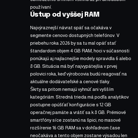
používaní.
Ústup od vyššej RAM
Najvýraznejší návrat späť sa očakáva v
segmente cenovo dostupných telefónov. V
priebehu roka 2026 by sa tu mal opäť stať
štandardom objem 4 GB RAM, hoci v súčasnosti
ponúkajú aj najlacnejšie modely spravidla 6 alebo
8 GB. Situácia má byť najvypätejšia v prvej
polovici roka, keď výrobcovia budú reagovať na
aktuálne dodávateľské a cenové tlaky.
Škrty sa pritom nemajú vyhnúť ani vyšším
kategóriám. Stredná trieda má podľa analytikov
postupne opúšťať konfigurácie s 12 GB
operačnej pamäte a vrátiť sa k 8 GB. Prémiové
smartfóny síce zostanú na špici, no masové
rozšírenie 16 GB RAM sa v dohľadnom čase
neočakáva a tento objem zostane výsadou len