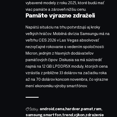
vybavené modely z roku 2025, ktoré budú mať
viac pamäte a zároveň nižšiu cenu.
Pamäte výrazne zdraželi
Napätú situáciu na trhu potvrdzujú aj kroky
veľkých hráčov. Mobilná divízia Samsungu má na
veľtrhu CES 2026 v Las Vegas absolvovať
nezvyčajné rokovanie s vedením spoločnosti
Micron, jedným z hlavných dodávateľov
pamäťových čipov. Diskusia sa má sústrediť
najmä na 12 GB LPDDR5X moduly, ktorých cena
vzrástla z približne 33 dolárov na začiatku roka
až na 70 dolárov koncom novembra, čo výrazne
mení ekonomiku výroby smartfónov.
Štítky:
android
cena
hardver
pamat
ram
samsung
smartfon
trend
výkon
zdraženie