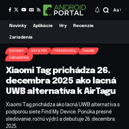
Aa
Novinky
Aplikácie
Hry
Recenzie
Zariadenia
NOVINKY
OSTATNÉ
VÝROBCOVIA
XIAOMI
ZARIADENIA
Xiaomi Tag prichádza 26.
decembra 2025 ako lacná
UWB alternatíva k AirTagu
Xiaomi Tag prichádza ako lacná UWB alternatíva s
podporou siete Find My Device. Ponúka presné
sledovanie, ročnú výdrž a debutuje 26. decembra
2025.