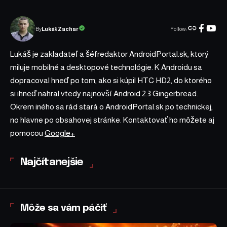
Follow:
Lukáš Zachar
By
Lukáš je zakladateľ a šéfredaktor AndroidPortal.sk, ktorý
miluje mobilné a desktopové technológie. K Androidu sa
dopracoval hneď po tom, ako si kúpil HTC HD2, do ktorého
si ihneď nahral vtedy najnovší Android 2.3 Gingerbread.
Okrem iného sa rád stará o AndroidPortal.sk po technickej,
no hlavne po obsahovej stránke. Kontaktovať ho môžete aj
pomocou
Google+
Najčítanejšie
Môže sa vám páčiť