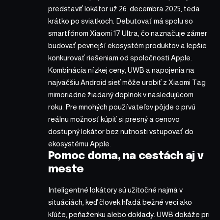
predstaviť lokátor už 26. decembra 2025, teda
krátko po sviatkoch. Debutovať má spolu so
smartfónom Xiaomi 17 Ultra, čo naznačuje zámer
budovať pevnejší ekosystém produktov a lepšie
konkurovať riešeniam od spoločnosti Apple.
Kombinácia nízkej ceny, UWB a napojenia na
najväčšiu Android sieť môže urobiť z Xiaomi Tag
mimoriadne žiadaný doplnok v nasledujúcom
roku. Pre mnohých používateľov pôjde o prvú
reálnu možnosť kúpiť si presný a cenovo
dostupný lokátor bez nutnosti vstupovať do
ekosystému Apple.
Pomoc doma, na cestách aj v
meste
Inteligentné lokátory sú užitočné najmä v
situáciách, keď človek hľadá bežné veci ako
kľúče, peňaženku alebo doklady. UWB dokáže pri