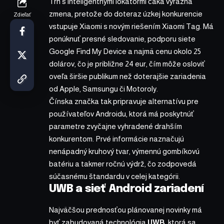
Trh s inteligentnými lokátormi čaká výrazná
zmena, pretože do doteraz úzkej konkurencie
Zdieľať
vstupuje Xiaomi s novým riešením Xiaomi Tag. Má
ponúknuť presné sledovanie, podporu siete
Google Find My Device a najmä cenu okolo 25
dolárov, čo je približne 24 eur, čím môže osloviť
oveľa širšie publikum než doterajšie zariadenia
od Apple, Samsungu či Motoroly.
Čínska značka tak pripravuje alternatívu pre
používateľov Androidu, ktorá má poskytnúť
parametre zvyčajne vyhradené drahším
konkurentom. Prvé informácie naznačujú
nenápadný kruhový tvar, výmennú gombíkovú
batériu a takmer ročnú výdrž, čo zodpovedá
súčasnému štandardu v celej kategórii.
UWB a sieť Android zariadení
Najväčšou prednosťou plánovanej novinky má
byť zabudovaná technológia
UWB
, ktorá sa