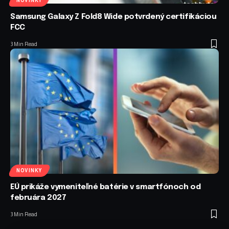
NOVINKY
Samsung Galaxy Z Fold8 Wide potvrdený certifikáciou
FCC
3 Min Read
NOVINKY
EÚ prikáže vymeniteľné batérie v smartfónoch od
februára 2027
3 Min Read