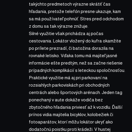
takýchto predmetoch výrazne skrátiť čas
hľadania, pretože telefón presne ukazuje, kam
sa má používateľ pohnúť. Stres pred odchodom
z domu sa tak výrazne znižuje.
Silné využitie však prichádza aj počas
cestovania. Lokátor vložený do kufra okamžite
po prílete prezradí, či batožina dorazila na
rovnaké letisko. Vďaka tomu má majiteľ jasné
informácie ešte predtým, než sa začne riešenie
prípadných komplikácií s leteckou spoločnosťou.
Praktické využitie má aj pri parkovaní na
rozsiahlych parkoviskách pri obchodných
centrách alebo športových arénach. Jeden tag
ponechaný v aute dokáže vodiča bez
zbytočného hľadania priviesť až k vozidlu. Ďalší
prínos vidia majitelia bicyklov, kolobežiek či
fotoaparátov, ktorí môžu lokátor ukryť ako
dodatočnú poistku proti krádeži. V hustej