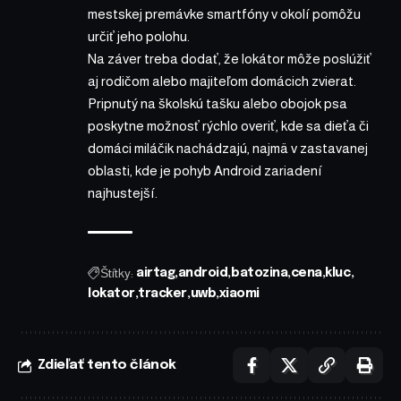
mestskej premávke smartfóny v okolí pomôžu
určiť jeho polohu.
Na záver treba dodať, že lokátor môže poslúžiť
aj rodičom alebo majiteľom domácich zvierat.
Pripnutý na školskú tašku alebo obojok psa
poskytne možnosť rýchlo overiť, kde sa dieťa či
domáci miláčik nachádzajú, najmä v zastavanej
oblasti, kde je pohyb Android zariadení
najhustejší.
Štítky:
airtag
android
batozina
cena
kluc
lokator
tracker
uwb
xiaomi
Zdieľať tento článok