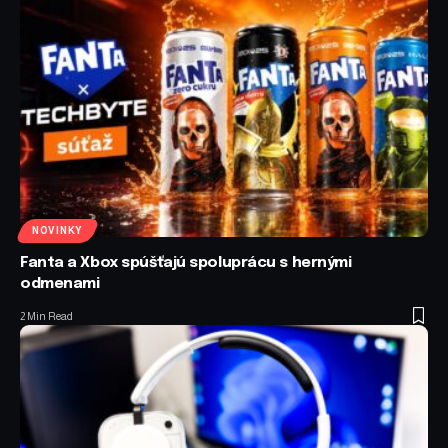
NOVINKY
Fanta a Xbox spúšťajú spoluprácu s hernými
odmenami
2 Min Read