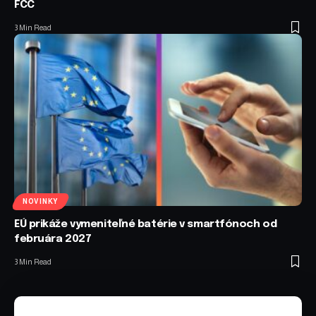
FCC
3 Min Read
NOVINKY
EÚ prikáže vymeniteľné batérie v smartfónoch od
februára 2027
3 Min Read