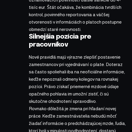
tisíc eur. Štát očakáva, že kombinácia tvrdších
kontrol, povinného reportovania a väčšej
otvorenosti v informáciách o platoch postupne
obmedzí staré nerovnosti.
Silnejšia pozícia pre
pracovníkov
Nové pravidlá majú výrazne zlepšiť postavenie
zamestnancov pri vyjednávaní o plate. Doteraz
sa často spoliehali iba na neoficiálne informácie,
keďže nepoznali odmeny kolegov na rovnakej
pozícii. Právo získať priemerné mzdové údaje
opačného pohlavia im umožní zistiť, či sú
skutočne ohodnotení spravodlivo.
Rovnako dôležitá je zmena pri hľadaní novej
práce. Keďže zamestnávatelia nebudú môcť
žiadať informácie o predchádzajúcej mzde, ľudia,
ktorí boli v minulosti podhodnotení, dostanú