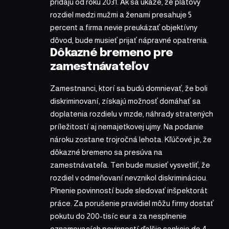
pridajú od roku 2031. Ak sa ukáže, že platový
rozdiel medzi mužmi a ženami presahuje 5
percent a firma nevie preukázať objektívny
dôvod, bude musieť prijať nápravné opatrenia.
Dôkazné bremeno pre
zamestnávateľov
Zamestnanci, ktorí sa budú domnievať, že boli
diskriminovaní, získajú možnosť domáhať sa
doplatenia rozdielu v mzde, náhrady stratených
príležitostí aj nemajetkovej ujmy. Na podanie
nároku zostane trojročná lehota. Kľúčové je, že
dôkazné bremeno sa presúva na
zamestnávateľa. Ten bude musieť vysvetliť, že
rozdiel v odmeňovaní nevznikol diskrimináciou.
Plnenie povinností bude sledovať inšpektorát
práce. Za porušenie pravidiel môžu firmy dostať
pokutu do 200-tisíc eur a za nesplnenie
oznamovacích povinností ďalšie sankcie do 4-