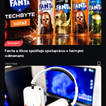
NOVINKY
Fanta a Xbox spúšťajú spoluprácu s hernými
odmenami
2 Min Read