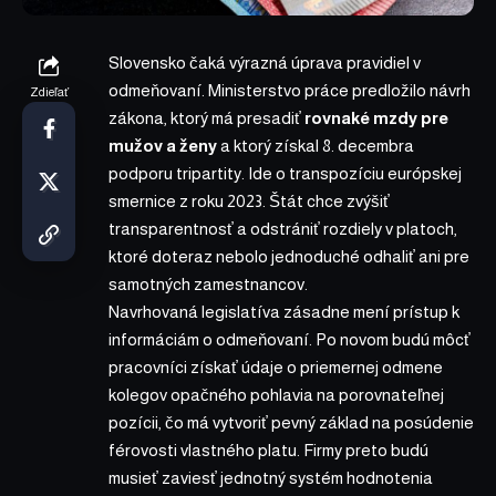
Slovensko čaká výrazná úprava pravidiel v
odmeňovaní. Ministerstvo práce predložilo návrh
Zdieľať
zákona, ktorý má presadiť
rovnaké mzdy pre
mužov a ženy
a ktorý získal 8. decembra
podporu tripartity. Ide o transpozíciu európskej
smernice z roku 2023. Štát chce zvýšiť
transparentnosť a odstrániť rozdiely v platoch,
ktoré doteraz nebolo jednoduché odhaliť ani pre
samotných zamestnancov.
Navrhovaná legislatíva zásadne mení prístup k
informáciám o odmeňovaní. Po novom budú môcť
pracovníci získať údaje o priemernej odmene
kolegov opačného pohlavia na porovnateľnej
pozícii, čo má vytvoriť pevný základ na posúdenie
férovosti vlastného platu. Firmy preto budú
musieť zaviesť jednotný systém hodnotenia