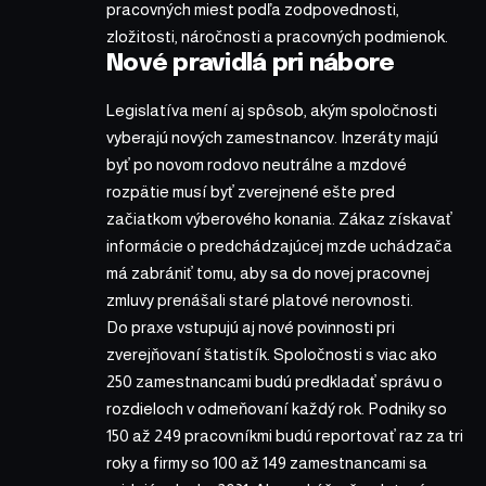
pracovných miest podľa zodpovednosti,
zložitosti, náročnosti a pracovných podmienok.
Nové pravidlá pri nábore
Legislatíva mení aj spôsob, akým spoločnosti
vyberajú nových zamestnancov. Inzeráty majú
byť po novom rodovo neutrálne a mzdové
rozpätie musí byť zverejnené ešte pred
začiatkom výberového konania. Zákaz získavať
informácie o predchádzajúcej mzde uchádzača
má zabrániť tomu, aby sa do novej pracovnej
zmluvy prenášali staré platové nerovnosti.
Do praxe vstupujú aj nové povinnosti pri
zverejňovaní štatistík. Spoločnosti s viac ako
250 zamestnancami budú predkladať správu o
rozdieloch v odmeňovaní každý rok. Podniky so
150 až 249 pracovníkmi budú reportovať raz za tri
roky a firmy so 100 až 149 zamestnancami sa