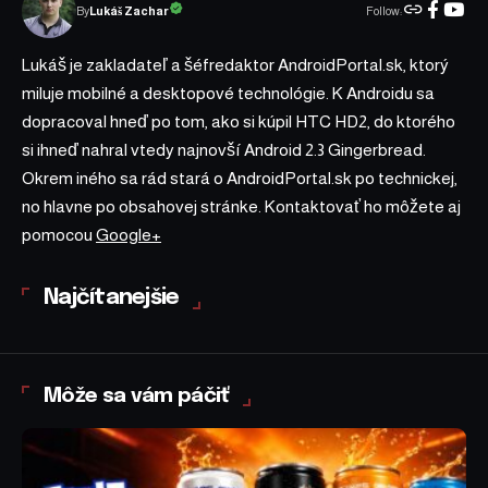
Follow:
Lukáš Zachar
By
Lukáš je zakladateľ a šéfredaktor AndroidPortal.sk, ktorý
miluje mobilné a desktopové technológie. K Androidu sa
dopracoval hneď po tom, ako si kúpil HTC HD2, do ktorého
si ihneď nahral vtedy najnovší Android 2.3 Gingerbread.
Okrem iného sa rád stará o AndroidPortal.sk po technickej,
no hlavne po obsahovej stránke. Kontaktovať ho môžete aj
pomocou
Google+
Najčítanejšie
Môže sa vám páčiť