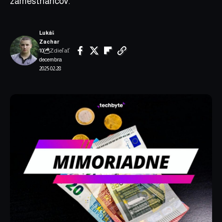
zamestnancov.
Lukáš
Zachar
Zdieľať
10.
decembra
2025 02:28