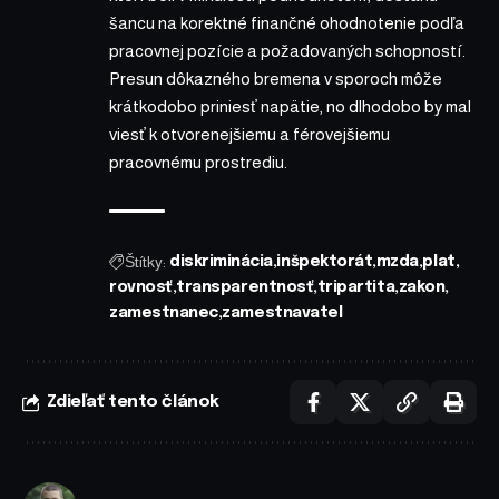
šancu na korektné finančné ohodnotenie podľa
pracovnej pozície a požadovaných schopností.
Presun dôkazného bremena v sporoch môže
krátkodobo priniesť napätie, no dlhodobo by mal
viesť k otvorenejšiemu a férovejšiemu
pracovnému prostrediu.
Štítky:
diskriminácia
inšpektorát
mzda
plat
rovnosť
transparentnosť
tripartita
zakon
zamestnanec
zamestnavatel
Zdieľať tento článok