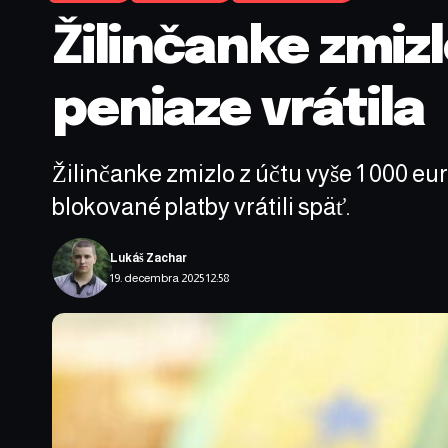
Žilinčanke zmizl
peniaze vrátila
Žilinčanke zmizlo z účtu vyše 1 000 e
blokované platby vrátili späť.
Lukáš Zachar
19. decembra 2025 12:58