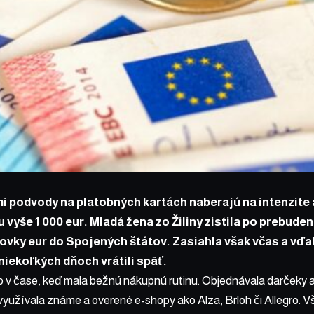
 podvody na platobných kartách naberajú na intenzite a
 vyše 1 000 eur. Mladá žena zo Žiliny zistila po prebudení
ovky eur do Spojených štátov. Zasiahla však včas a v
niekoľkých dňoch vrátili späť.
o v čase, keď mala bežnú nákupnú rutinu. Objednávala darčeky 
využívala známe a overené e-shopy ako Alza, Brloh či Allegro. V