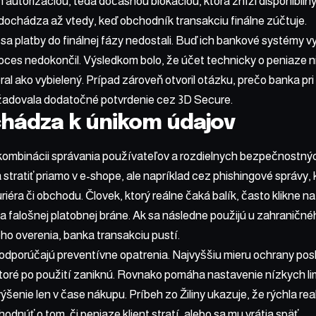
en autorizáciou, teda dočasnou blokáciou, ktorá zníži disponibil
dochádza až vtedy, keď obchodník transakciu finálne zúčtuje.
sa platby do finálnej fázy nedostali. Buď ich bankové systémy vy
oces nedokončil. Výsledkom bolo, že účet technicky o peniaze nik
al ako vybielený. Prípad zároveň otvoril otázku, prečo banka p
žadovala dodatočné potvrdenie cez 3D Secure.
hádza k únikom údajov
 kombinácii správania používateľov a rozdielnych bezpečnostný
 stratiť priamo v e-shope, ale napríklad cez phishingové správy, 
iéra či obchodu. Človek, ktorý reálne čaká balík, často klikne 
a falošnej platobnej bráne. Ak sa následne použijú u zahranič
o overenia, banka transakciu pustí.
 odporúčajú preventívne opatrenia. Najvyššiu mieru ochrany pos
 ktoré po použití zaniknú. Rovnako pomáha nastavenie nízkych li
ýšenie len v čase nákupu. Príbeh zo Žiliny ukazuje, že rýchla r
dnúť o tom, či peniaze klient stratí, alebo sa mu vrátia späť.