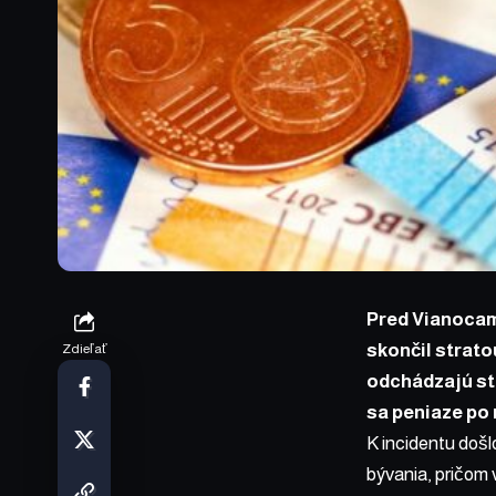
Pred Vianocami
skončil stratou
Zdieľať
odchádzajú st
sa peniaze po 
K incidentu došl
bývania, pričom 