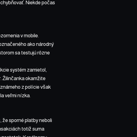
ochybňovať. Niekde počas
zornenia v mobile.
tu označeného ako národný
ktorom sa testujú rôzne
akcie systém zamietol,
r. Žilinčanka okamžite
 známeho z polície však
la veľmi nízka.
, že sporné platby neboli
ansakciách totiž suma