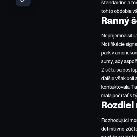
štandardne a to
tohto obdobia vša
Ranný š
Nepríjemná situá
Notifikácie sign
park v americkom
sumy, aby aspoň 
Z účtu sa postup
ďalšie však boli
kontaktovala Tat
mala počítať s t
Rozdiel
Rozhodujúci mome
definitívne zúčt