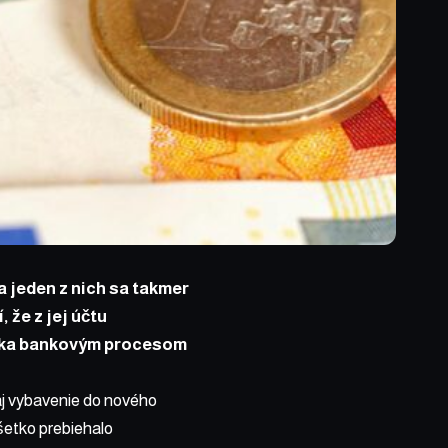
 jeden z nich sa takmer
, že z jej účtu
ďaka bankovým procesom
aj vybavenie do nového
šetko prebiehalo