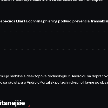
ezpecnost
karta
ochrana
phishing
podvod
prevencia
transakci
 miluje mobilné a desktopové technológie. K Androidu sa dopracova
ho sa rád stará o AndroidPortal.sk po technickej, no hlavne po o
ítanejšie