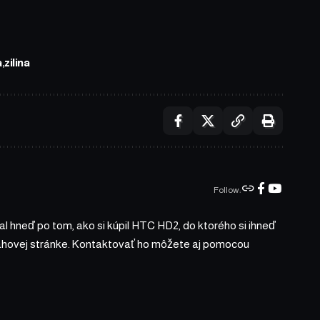
a
zilina
Follow:
l hneď po tom, ako si kúpil HTC HD2, do ktorého si ihneď
bsahovej stránke. Kontaktovať ho môžete aj pomocou