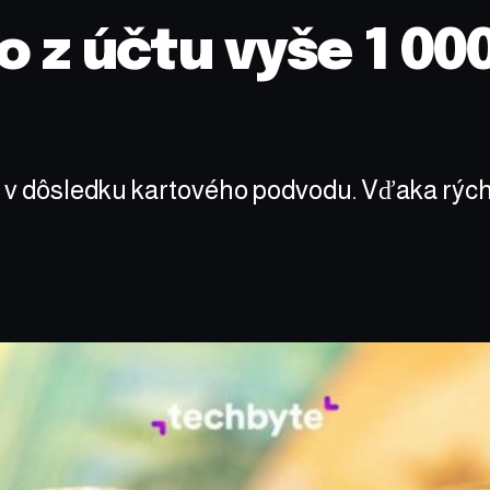
o z účtu vyše 1 00
ur v dôsledku kartového podvodu. Vďaka rýc