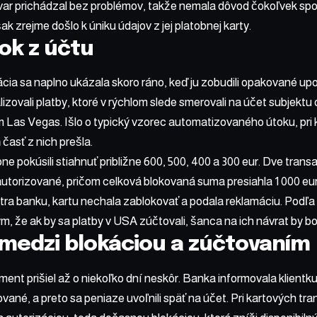
var prichádzal bez problémov, takže nemala dôvod čokoľvek sp
k zrejme došlo k úniku údajov z jej platobnej karty.
ok z účtu
cia sa naplno ukázala skoro ráno, keď ju zobudili opakované upo
alizovali platby, ktoré v rýchlom slede smerovali na účet subjek
 Las Vegas. Išlo o typický vzorec automatizovaného útoku, pri 
časť z nich prešla.
ne pokúsili stiahnuť približne 600, 500, 400 a 300 eur. Dve trans
 autorizované, pričom celková blokovaná suma presiahla 1 000 eu
ra banku, kartu nechala zablokovať a podala reklamáciu. Podľa
ým, že ak by sa platby v USA zúčtovali, šanca na ich návrat by bo
 medzi blokáciou a zúčtovaním
nt prišiel až o niekoľko dní neskôr. Banka informovala klientku
ované, a preto sa peniaze uvoľnili späť na účet. Pri kartových tr