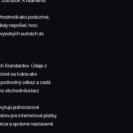
ný zostatok. K reálnemu
hodnotili ako podozrivé,
dy neprišiel, hoci
ri vysokých sumách do
ch štandardov. Údaje z
ktoré sa tvária ako
na podvodný odkaz a zadá
ného obchodníka bez
kytujú jednorazové
mitov pre internetové platby
eakcia a správne nastavené