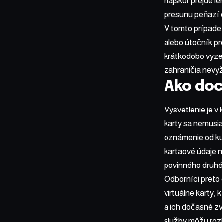
najskôr prejde l
presunu peňazí 
V tomto prípade 
alebo útočník pr
krátkodobo vyzer
zahraničia nevy
Ako doc
Vysvetlenie je v
karty sa nemusia
oznámenie od kur
kartaové údaje n
povinného druhéh
Odborníci preto
virtuálne karty,
a ich dočasné zv
služby môžu rozho