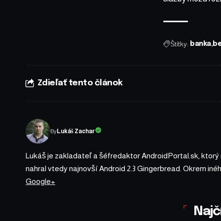
Štítky:
banka
b
Zdieľať tento článok
By
Lukáš Zachar
Lukáš je zakladateľ a šéfredaktor AndroidPortal.sk, ktorý
nahral vtedy najnovší Android 2.3 Gingerbread. Okrem iné
Google+
Najč