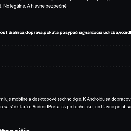
. No legálne. A hlavne bezpečné.
ost
dialnica
doprava
pokuta
posýpač
signalizácia
udrzba
vozid
 miluje mobilné a desktopové technológie. K Androidu sa dopracova
ho sa rád stará o AndroidPortal.sk po technickej, no hlavne po o