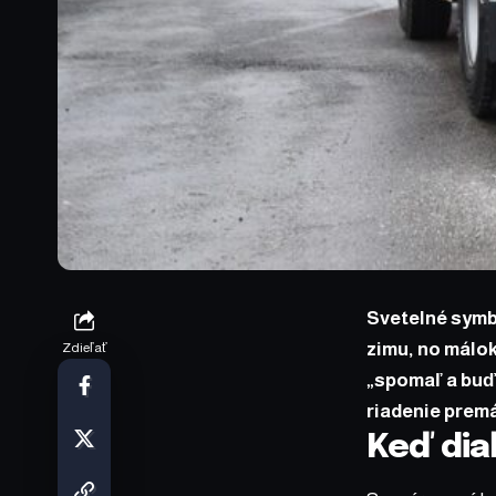
Svetelné symbo
zimu, no málok
Zdieľať
„spomaľ a buď 
riadenie prem
Keď dia