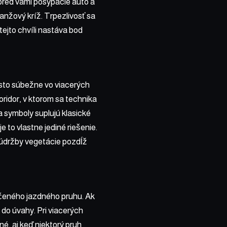
 pred vami posýpacie auto a
anžový kríž. Trpezlivosť sa
tejto chvíli nastáva bod
asto súbežne vo viacerých
ridor, v ktorom sa technika
 symboly suplujú klasické
e to vlastne jediné riešenie.
i údržby vegetácie pozdĺž
rčeného jazdného pruhu. Ak
do úvahy. Pri viacerých
é, aj keď niektorý pruh