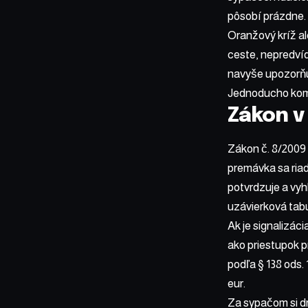
pôsobí prázdne.
Oranžový kríž a
ceste, nepredvíd
navyše upozorňuj
Jednoducho komb
Zákon v
Zákon č. 8/2009 
premávka sa riad
potvrdzuje a vy
uzávierková tab
Ak je signalizác
ako priestupok p
podľa § 138 ods.
eur.
Za sypačom si dr