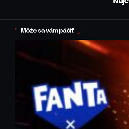
Najč
Môže sa vám páčiť