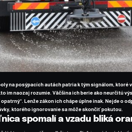
ly na posýpacích autách patria k tým signálom, ktoré v
to im naozaj rozumie. Väčšina ich berie ako neurčitú vý
opatrný“. Lenže zákon ich chápe úplne inak. Nejde o od
ávky, ktorého ignorovanie sa môže skončiť pokutou.
ľnica spomalí a vzadu bliká or