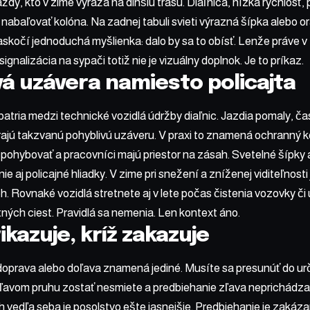
dý, kto v zime vyráža na dlhšiu trasu. Diaľnica, nízka rýchlosť,
nabaľovať kolóna. Na zadnej tabuli svieti výrazná šípka alebo or
askočí jednoduchá myšlienka: dalo by sa to obísť. Lenže práve v 
ignalizácia na sypači totiž nie je vizuálny doplnok. Je to príkaz.
vá uzávera namiesto policajta
atria medzi technické vozidlá údržby diaľnic. Jazdia pomaly, č
ajú takzvanú pohyblivú uzáveru. V praxi to znamená ochranný ko
hybovať a pracovníci majú priestor na zásah. Svetelné šípky a
 aj policajné hliadky. V zime pri snežení a zníženej viditeľnosti j
eh. Rovnaké vozidlá stretnete aj v lete počas čistenia vozovky č
stných ciest. Pravidlá sa nemenia. Len kontext áno.
ikazuje, kríž zakazuje
 doprava alebo doľava znamená jediné. Musíte sa presunúť do u
v ľavom pruhu zostať nesmiete a predbiehanie zľava neprichádza 
 vedľa seba je posolstvo ešte jasnejšie. Predbiehanie je zakázan