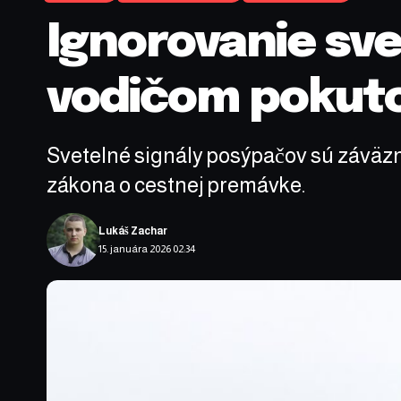
Ignorovanie sve
vodičom pokuto
Svetelné signály posýpačov sú záväzné
zákona o cestnej premávke.
Lukáš Zachar
15. januára 2026 02:34