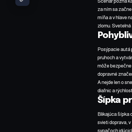
Scenár pozná kaž
za ním sa začne 
míňa a v hlave n
zlomu. Svetelná s
Pohybli
Posýpacie autá p
pruhoch a vytvár
môže bezpečne po
dopravné značenie
A nejde len o sn
diaľnic a rýchlo
Šípka pr
Blikajúca šípka
svieti doprava, 
sypačoch idúcich