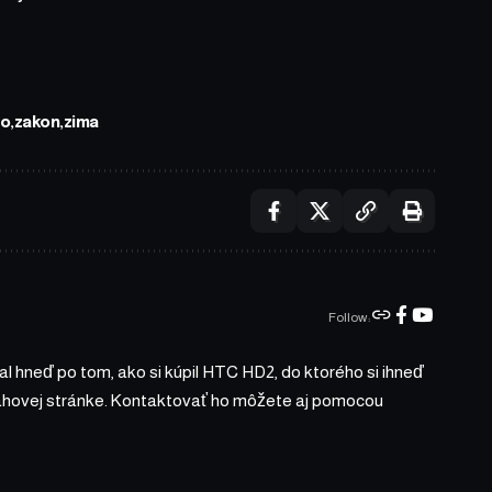
lo
zakon
zima
Follow:
l hneď po tom, ako si kúpil HTC HD2, do ktorého si ihneď
bsahovej stránke. Kontaktovať ho môžete aj pomocou