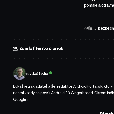
pomalé a otravné
Štítky:
bezpecn
Zdieľať tento článok
By
Lukáš Zachar
Lukáš je zakladateľ a šéfredaktor AndroidPortal.sk, ktorý
nahral vtedy najnovší Android 2.3 Gingerbread. Okrem iné
Google+