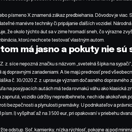
lebo písmeno X znamená zákaz predbiehania. Dôvodov je viac. S
ateľné manévre techniky či pripájanie ďalších vozidiel. Národná
e, že okolo týchto áut sa v zime hromadí sneh, čo výrazne zvyš
inácia, ktorú nechcete testovať vlastným autom.
 tom má jasno a pokuty nie sú
Z. z. síce nepozná značku s názvom „svetelná šípka na sypači“, 
i aj dopravnými zariadeniami. A tie majú prednosť pred všeobecný
hláška č. 30/2020 Z. z. upravuje význam dočasného dopravného 
uľa na posýpacích autách má teda rovnakú váhu ako klasická zn
ia zapnutá, vozidlo údržby nepredbehnete, nech ide akokoľvek po
roti bezpečnosti a plynulosti premávky. U podnikateľov a práv
 1 písm. l) vyšplhať až na 3 500 eur, pri opakovaní v priebehu dv
žte odstup. Soľ, kamienky, nízka rýchlosť, pokojne aj pod minim