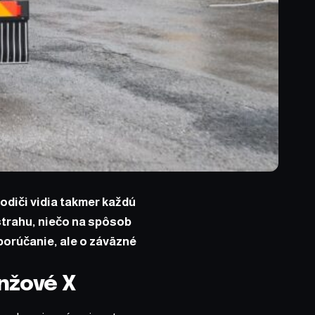
odiči vidia takmer každú
strahu, niečo na spôsob
porúčanie, ale o záväzné
anžové X