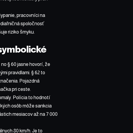
ypanie, pracovníci na
 diaľničná spoločnosť
uje riziko šmyku.
 symbolické
no § 60 jasne hovorí, že
mi pravidlami. § 62 to
značenia. Pojazdná
ačka pri ceste.
maly. Polícia to hodnotí
nických osôb môže sankcia
anástich mesiacov až na 7 000
álnych 80 km/h. Je to