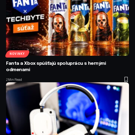
NOVINKY
Fanta a Xbox spúšťajú spoluprácu s hernými
odmenami
2 Min Read