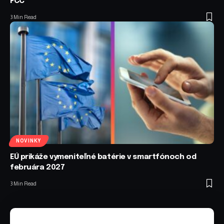
FCC
3 Min Read
NOVINKY
EÚ prikáže vymeniteľné batérie v smartfónoch od
februára 2027
3 Min Read