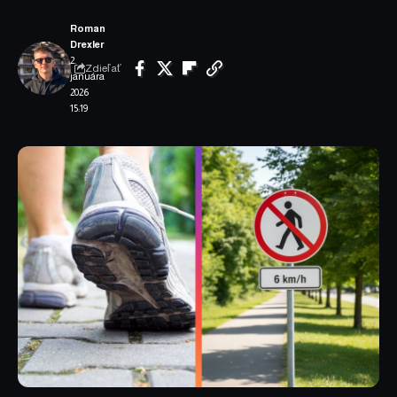
Roman
Drexler
2.
Zdieľať
januára
2026
15:19