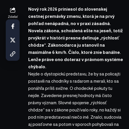
Nový rok 2026 priniesol do slovenskej
cestnej premávky zmenu, ktorá je na prvý
Zdieľať
pohľad nenápadná, no v praxi zásadná.
Novela zákona, schválená ešte na jeseň, totiž
prvýkrát v histórii presne definuje „rýchlosť
chôdze“. Zákonodarca ju stanovil na
maximálne 6 km/h. Číslo, ktoré znie banálne.
Lenže práve ono doteraz v právnom systéme
chýbalo.
Nejde o dystopickú predstavu, že by sa policajti
postavili na chodníky s radarom a merali, kto sa
ponáhľa príliš svižne. O chodecké pokuty tu
nejde. Zavedenie presnej hodnoty má čisto
právny význam. Slovné spojenie „rýchlosť
chôdze“ sa v zákone používalo roky, no každý si
pod ním predstavoval niečo iné. Znalci, sudcovia
aj poisťovne sa potom v sporoch pohybovali na