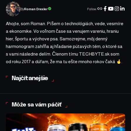
Follow:
Roman Drexler
By
Ahojte, som Roman. Píšem o technológiách, vede, vesmíre
a ekonomike. Vo voľnom čase sa venujem vareniu, hraniu
hier, športu a výchove psa. Samozrejme, môj denný
harmonogram zahŕňa aj hľadanie pútavých tém, o ktoré sa
s vami následne delím. Členom tímu TECHBYTE.sk som
od roku 2017 a dúfam, že ma tu ešte mnoho rokov čaká
.
Najčítanejšie
Môže sa vám páčiť