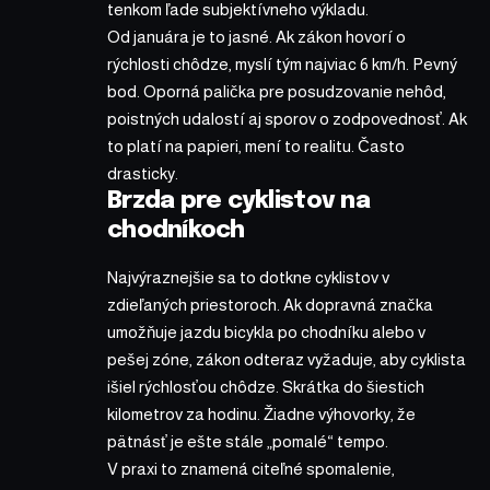
tenkom ľade subjektívneho výkladu.
Od januára je to jasné. Ak zákon hovorí o
rýchlosti chôdze, myslí tým najviac 6 km/h. Pevný
bod. Oporná palička pre posudzovanie nehôd,
poistných udalostí aj sporov o zodpovednosť. Ak
to platí na papieri, mení to realitu. Často
drasticky.
Brzda pre cyklistov na
chodníkoch
Najvýraznejšie sa to dotkne cyklistov v
zdieľaných priestoroch. Ak dopravná značka
umožňuje jazdu bicykla po chodníku alebo v
pešej zóne, zákon odteraz vyžaduje, aby cyklista
išiel rýchlosťou chôdze. Skrátka do šiestich
kilometrov za hodinu. Žiadne výhovorky, že
pätnásť je ešte stále „pomalé“ tempo.
V praxi to znamená citeľné spomalenie,