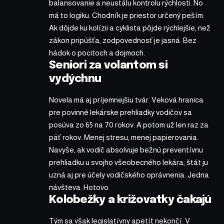
balansovanie a neustálu kontrolu rýchlosti. No
má to logiku. Chodník je priestor určený peším.
Ak dôjde ku kolízii a cyklista pôjde rýchlejšie, než
zákon pripúšťa, zodpovednosť je jasná. Bez
hádok o pocitoch a dojmoch.
Seniori za volantom si
vydýchnu
Novela má aj príjemnejšiu tvár. Veková hranica
pre povinné lekárske prehliadky vodičov sa
posúva zo 65 na 70 rokov. A potom už len raz za
päť rokov. Menej stresu, menej papierovania.
Navyše, ak vodič absolvuje bežnú preventívnu
prehliadku u svojho všeobecného lekára, štát ju
uzná aj pre účely vodičského oprávnenia. Jedna
návšteva. Hotovo.
Kolobežky a križovatky čakajú
Tým sa však legislatívny apetít nekončí. V