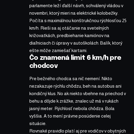
parlamente leží ďalší návrh, schválený vládou v
novembri, ktorý mieri na elektrické kolobežky.
Počíta s maximálnou konštrukčnou rýchlosťou 25
km/h. Rieši sa aj otáčanie na svetelných
križovatkách, predbiehanie kamiónov na
diaľniciach či úpravy v autoškolách. Balík, ktorý
ešte môže zamiešať kartami.
Čo znamená limit 6 km/h pre
chodcov
Pre bežného chodca sa nič nemení. Nikto
nezakazuje rýchlu chôdzu, beh na autobus ani
kondičný klus. No ak niekto vbehne na priechod v
behu a dôjde k zrážke, znalec už má v rukách
jasný meter. Rýchlosť nebola chôdza. Bola
vyššia. A to mení právne posúdenie celej
situácie.
Rovnaké pravidlo platí aj pre vodičov v obytných