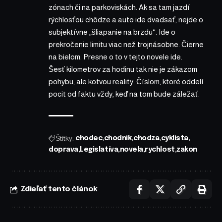
zónach či na parkoviskách. Ak sa tam jazdí
rýchlosťou chôdze a auto ide dvadsať, nejde o
subjektívne „šliapanie na brzdu“. Ide o
prekročenie limitu viac než trojnásobne. Čierne
na bielom. Presne o to v tejto novele ide.
Šesť kilometrov za hodinu tak nie je zákazom
pohybu, ale kotvou reality. Číslom, ktoré oddelí
pocit od faktu vždy, keď na tom bude záležať.
Štítky:
chodec
chodnik
chodza
cyklista
doprava
Legislatíva
novela
rychlost
zakon
Zdieľať tento článok