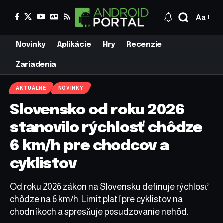
Aa
Novinky
Aplikácie
Hry
Recenzie
Zariadenia
AKTUÁLNE
NOVINKY
Slovensko od roku 2026
stanovilo rýchlosť chôdze
6 km/h pre chodcov a
cyklistov
Od roku 2026 zákon na Slovensku definuje rýchlosť
chôdze na 6 km/h. Limit platí pre cyklistov na
chodníkoch a spresňuje posudzovanie nehôd.