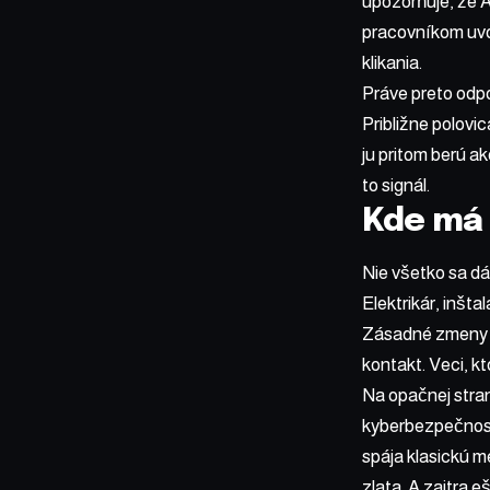
upozorňuje, že A
pracovníkom uvoľ
klikania.
Práve preto odpor
Približne polovi
ju pritom berú ak
to signál.
Kde má 
Nie všetko sa dá
Elektrikár, inšta
Zásadné zmeny sa
kontakt. Veci, k
Na opačnej stran
kyberbezpečno
spája klasickú 
zlata. A zajtra eš