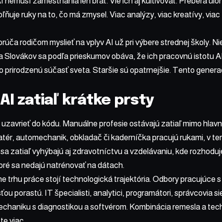
I nemusí zamestnania len brať. Vie ich aj kultivovať. Preberá úlo
ňuje ruky na to, čo má zmysel. Viac analýzy, viac kreatívy, via
úča rodičom myslieť na vplyv AI už pri výbere strednej školy. Nie 
ca Slovákov sa podľa prieskumov obáva, že ich pracovnú istotu A
o prirodzenú súčasť sveta. Staršie sú opatrnejšie. Tento generačn
AI zatiaľ krátke prsty
 uzavrieť do kódu. Manuálne profesie ostávajú zatiaľ mimo hlav
latér, automechanik, obkladač či kaderníčka pracujú rukami, v ter
 zatiaľ vyhýbajú aj zdravotníctvu a vzdelávaniu, kde rozhoduj
toré sa nedajú natrénovať na dátach.
e trhu práce stojí technologická trajektória. Odbory pracujúce 
sťou
porastú. IT špecialisti, analytici, programátori, správcovia si
mechaniku s diagnostikou a softvérom. Kombinácia remesla a te
te viac.