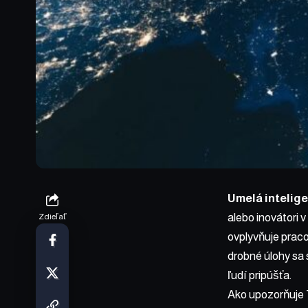
Umelá intelig
alebo inovátori 
Zdieľať
ovplyvňuje praco
drobné úlohy sa 
ľudí pripúšťa.
Ako
upozorňuje