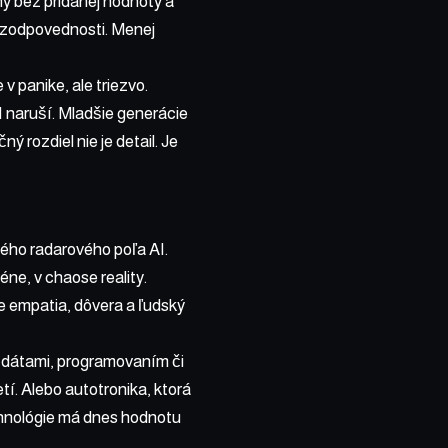
hy bez pridanej hodnoty a
c zodpovednosti. Menej
v panike, ale triezvo.
I naruší. Mladšie generácie
ý rozdiel nie je detail. Je
ného radarového poľa AI.
éne, v chaose reality.
e empatia, dôvera a ľudský
s dátami, programovaním či
etí. Alebo autotronika, ktorá
chnológie má dnes hodnotu