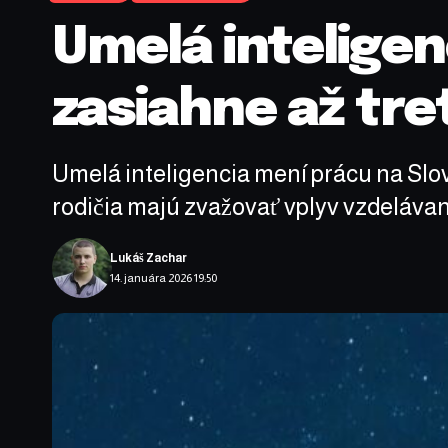
Umelá inteligen
zasiahne až tret
Umelá inteligencia mení prácu na Slov
rodičia majú zvažovať vplyv vzdelávan
Lukáš Zachar
14. januára 2026 19:50