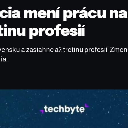
cia mení prácu na
inu profesií
ensku a zasiahne až tretinu profesií. Zmena
ia.