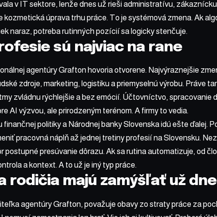
vala v IT sektore, lenže dnes už rieši administratívu, zákazníck
je kozmetická úprava trhu práce. To je systémová zmena. Ak al
ek naraz, potreba rutinných pozícií sa logicky stenčuje.
rofesie sú najviac na rane
onálnej agentúry Grafton hovoria otvorene. Najvýraznejšie zmen
dské zdroje, marketing, logistiku a priemyselnú výrobu. Práve 
ritmy zvládnu rýchlejšie a bez emócií. Účtovníctvo, spracovanie d
pre AI výzvou, ale prirodzeným terénom. A firmy to vedia.
 finančnej politiky a
Národnej banky Slovenska
idú ešte ďalej. P
eniť pracovná náplň až jednej tretiny profesií na Slovensku. 
r postupné presúvanie dôrazu. Ak sa rutina automatizuje, od čl
trola a kontext. A to už je iný typ práce.
a rodičia majú zamýšľať už dn
diteľka agentúry Grafton, považuje obavy zo straty práce za po