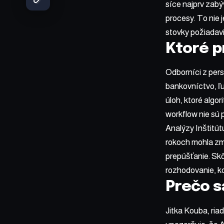
síce najprv zabý
procesy. To nie 
stovky požiadavi
Ktoré p
Odborníci z pers
bankovníctvo, ľu
úloh, ktoré algo
workflow nie sú 
Analýzy Inštitútu
rokoch mohla zm
prepúšťanie. Skô
rozhodovanie, kon
Prečo s
Jitka Kouba, ria