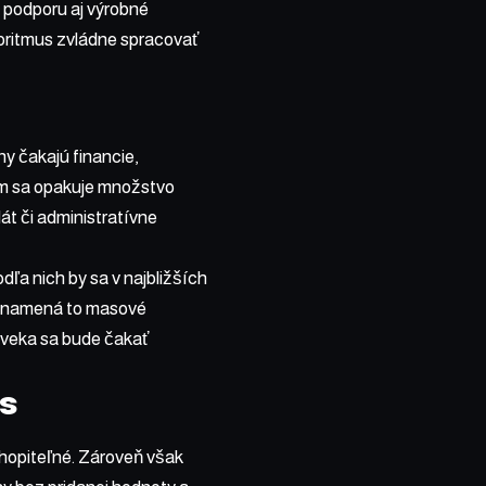
u podporu aj výrobné
goritmus zvládne spracovať
y čakajú financie,
tam sa opakuje množstvo
át či administratívne
odľa nich by sa v najbližších
Neznamená to masové
oveka sa bude čakať
es
chopiteľné. Zároveň však