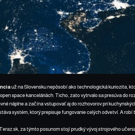
encia
už na Slovensku nepôsobí ako technologická kuriozita, kto
v open space kanceláriách. Ticho, zato vytrvalo sa presúva do ro
vné náplne a začína vstupovať aj do rozhovorov pri kuchynských
stáva systém, ktorý prepisuje fungovanie celých odvetví. A robí t
Teraz.sk, za týmto posunom stojí prudký vývoj strojového učenia