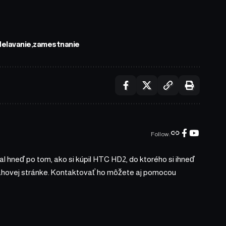
delavanie
zamestnanie
Follow:
l hneď po tom, ako si kúpil HTC HD2, do ktorého si ihneď
bsahovej stránke. Kontaktovať ho môžete aj pomocou