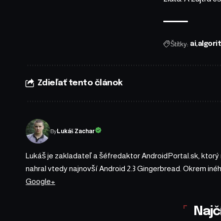
Štítky:
ai
algori
Zdieľať tento článok
By
Lukáš Zachar
Lukáš je zakladateľ a šéfredaktor AndroidPortal.sk, ktorý
nahral vtedy najnovší Android 2.3 Gingerbread. Okrem iné
Google+
Najč