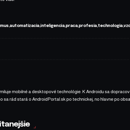
tmus
automatizacia
inteligencia
praca
profesia
technologia
vz
 miluje mobilné a desktopové technológie. K Androidu sa dopracova
ho sa rád stará o AndroidPortal.sk po technickej, no hlavne po o
ítanejšie