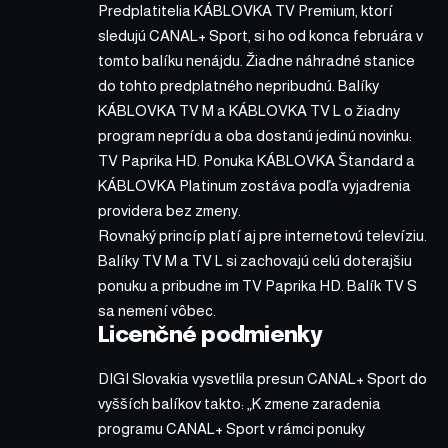
Predplatitelia KÁBLOVKA TV Premium, ktorí
sledujú CANAL+ Sport, si ho od konca februára v
tomto balíku nenájdu. Žiadne náhradné stanice
do tohto predplatného nepribudnú. Balíky
KÁBLOVKA TV M a KÁBLOVKA TV L o žiadny
program neprídu a oba dostanú jedinú novinku:
TV Paprika HD. Ponuka KÁBLOVKA Štandard a
KÁBLOVKA Platinum zostáva podľa vyjadrenia
providera bez zmeny.
Rovnaký princíp platí aj pre internetovú televíziu.
Balíky TV M a TV L si zachovajú celú doterajšiu
ponuku a pribudne im TV Paprika HD. Balík TV S
sa nemení vôbec.
Licenčné podmienky
DIGI Slovakia vysvetlila presun CANAL+ Sport do
vyšších balíkov takto: „K zmene zaradenia
programu CANAL+ Sport v rámci ponuky