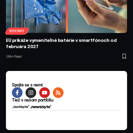
NOVINKY
EÚ prikáže vymeniteľné batérie v smartfónoch od
februára 2027
3 Min Read
Spojte sa s nami
Tiež v našom portfóliu
© 2025 BYTE Media s.r.o. Všetky práva vyhradené.