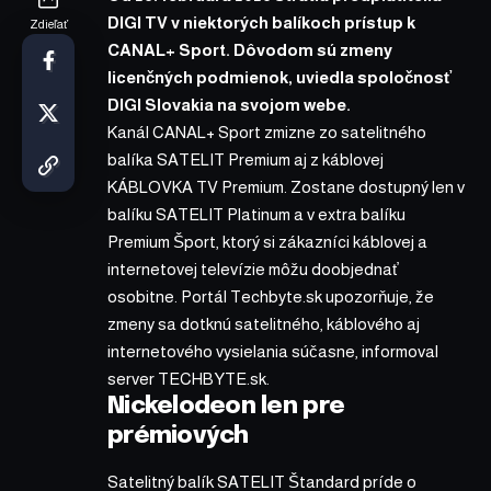
DIGI TV v niektorých balíkoch prístup k
Zdieľať
CANAL+ Sport. Dôvodom sú zmeny
licenčných podmienok, uviedla spoločnosť
DIGI Slovakia na svojom webe.
Kanál CANAL+ Sport zmizne zo satelitného
balíka SATELIT Premium aj z káblovej
KÁBLOVKA TV Premium. Zostane dostupný len v
balíku SATELIT Platinum a v extra balíku
Premium Šport, ktorý si zákazníci káblovej a
internetovej televízie môžu doobjednať
osobitne. Portál Techbyte.sk upozorňuje, že
zmeny sa dotknú satelitného, káblového aj
internetového vysielania súčasne,
informoval
server TECHBYTE.sk.
Nickelodeon len pre
prémiových
Satelitný balík SATELIT Štandard príde o