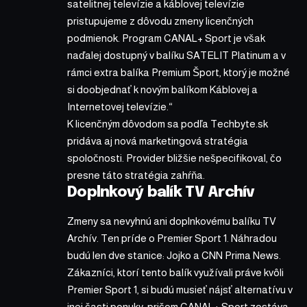
satelitnej televízie a káblovej televízie
pristupujeme z dôvodu zmeny licenčných
podmienok. Program CANAL+ Sport je však
naďalej dostupný v balíku SATELIT Platinum a v
rámci extra balíka Premium Šport, ktorý je možné
si doobjednať k novým balíkom Káblovej a
Internetovej televízie.“
K licenčným dôvodom sa podľa Techbyte.sk
pridáva aj nová marketingová stratégia
spoločnosti. Provider bližšie nešpecifikoval, čo
presne táto stratégia zahŕňa.
Doplnkový balík TV Archív
Zmeny sa nevyhnú ani doplnkovému balíku TV
Archív. Ten príde o Premier Sport 1. Náhradou
budú len dve stanice: Jojko a CNN Prima News.
Zákazníci, ktorí tento balík využívali práve kvôli
Premier Sport 1, si budú musieť nájsť alternatívu v
inej časti ponuky, pričom CANAL+ Sport zostáva