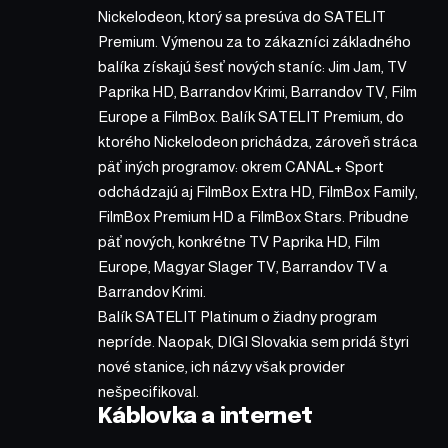
Nickelodeon, ktorý sa presúva do SATELIT
Premium. Výmenou za to zákazníci základného
balíka získajú šesť nových staníc: Jim Jam, TV
Paprika HD, Barrandov Krimi, Barrandov TV, Film
Europe a FilmBox. Balík SATELIT Premium, do
ktorého Nickelodeon prichádza, zároveň stráca
päť iných programov: okrem CANAL+ Sport
odchádzajú aj FilmBox Extra HD, FilmBox Family,
FilmBox Premium HD a FilmBox Stars. Pribudne
päť nových, konkrétne TV Paprika HD, Film
Europe, Magyar Slager TV, Barrandov TV a
Barrandov Krimi.
Balík SATELIT Platinum o žiadny program
nepríde. Naopak, DIGI Slovakia sem pridá štyri
nové stanice, ich názvy však provider
nešpecifikoval.
Káblovka a internet