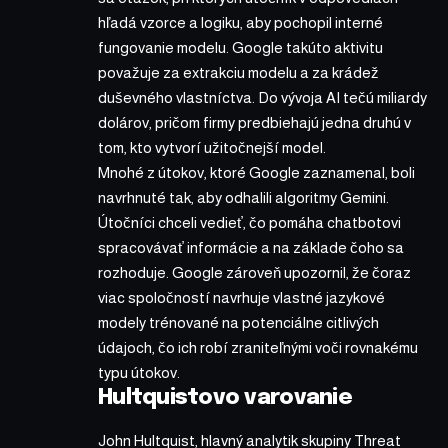
hľadá vzorce a logiku, aby pochopil interné
fungovanie modelu. Google takúto aktivitu
považuje za extrakciu modelu a za krádež
duševného vlastníctva. Do vývoja AI tečú miliardy
dolárov, pričom firmy predbiehajú jedna druhú v
tom, kto vytvorí užitočnejší model.
Mnohé z útokov, ktoré Google zaznamenal, boli
navrhnuté tak, aby odhalili algoritmy Gemini.
Útočníci chceli vedieť, čo pomáha chatbotovi
spracovávať informácie a na základe čoho sa
rozhoduje. Google zároveň upozornil, že čoraz
viac spoločností navrhuje vlastné jazykové
modely trénované na potenciálne citlivých
údajoch, čo ich robí zraniteľnými voči rovnakému
typu útokov.
Hultquistovo varovanie
John Hultquist, hlavný analytik skupiny Threat