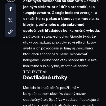
ostatných mesiacoch na chatbota Gemini s
Zdieľať
jediným cieľom: prinútiť ho prezradiť, ako
funguje zvnútra. Google incident zverejnil a
označil ho za pokus o klonovanie modelu, za
ktorým podľa neho stoja súkromné
spoločnosti hľadajúce konkurenčnú výhodu.
Za útokmi nestoja jednotlivci. Google tvrdí, že
útoky pochádzajú prakticky zo všetkých kútov
sveta a ich pôvodcami sú firmy aj výskumníci,
ktorí chcú schopnosti Gemini skopírovať
nelegálne. Spoločnosť však nespresnila, o aké
konkrétne subjekty ide,
informoval
server
TECHBYTE.sk.
Destilačné útoky
Metóda, ktorú útočníci použili, má v
bezpečnostnom slovníku vlastný názov:
destilačný útok. Spočíva v zadávaní opakujúcich
sa otázok, pri ktorých útočník v odpovediach