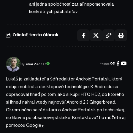
ani jedna spoločnosť zatiaľ nepomenovala
konkrétnych páchateľov.
Zdieľať tento článok
Follow:
Lukáš Zachar
By
Lukáš je zakladateľ a šéfredaktor AndroidPortal.sk, ktorý
miluje mobilné a desktopové technológie. K Androidu sa
dopracoval hneď po tom, ako si kúpil HTC HD2, do ktorého
si ihneď nahral vtedy najnovší Android 2.3 Gingerbread.
Okrem iného sa rád stará o AndroidPortal.sk po technickej,
no hlavne po obsahovej stránke. Kontaktovať ho môžete aj
pomocou
Google+