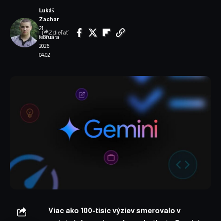
Lukáš
Zachar
21.
Zdieľať
februára
2026
04:02
Viac ako 100-tisíc výziev smerovalo v