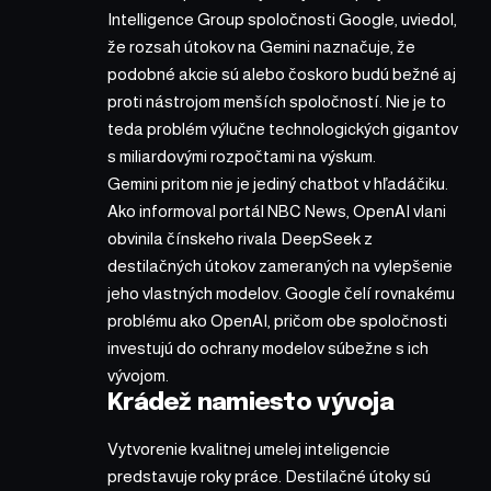
Intelligence Group spoločnosti Google, uviedol,
že rozsah útokov na Gemini naznačuje, že
podobné akcie sú alebo čoskoro budú bežné aj
proti nástrojom menších spoločností. Nie je to
teda problém výlučne technologických gigantov
s miliardovými rozpočtami na výskum.
Gemini pritom nie je jediný chatbot v hľadáčiku.
Ako informoval portál NBC News, OpenAI vlani
obvinila čínskeho rivala DeepSeek z
destilačných útokov zameraných na vylepšenie
jeho vlastných modelov. Google čelí rovnakému
problému ako OpenAI, pričom obe spoločnosti
investujú do ochrany modelov súbežne s ich
vývojom.
Krádež namiesto vývoja
Vytvorenie kvalitnej umelej inteligencie
predstavuje roky práce. Destilačné útoky sú