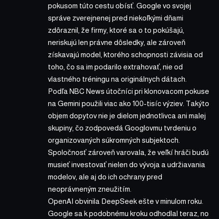
pokusom túto cestu obísť. Google vo svojej
správe zverejnenej pred niekoľkými dňami
zdôraznil, že firmy, ktoré sa o to pokúšajú,
neriskujú len právne dôsledky, ale zároveň
získavajú model, ktorého schopnosti závisia od
toho, čo sa im podarilo extrahovať, nie od
vlastného tréningu na originálnych dátach.
Podľa NBC News útočníci pri klonovacom pokuse
na Gemini použili viac ako 100-tisíc výziev. Takýto
objem dopytov nie je dielom jednotlivca ani malej
skupiny, čo zodpovedá Googlovmu tvrdeniu o
organizovaných súkromných subjektoch.
Spoločnosť zároveň varovala, že veľkí hráči budú
musieť investovať nielen do vývoja a udržiavania
modelov, ale aj do ich ochrany pred
neoprávneným zneužitím.
OpenAI obvinila DeepSeek ešte v minulom roku.
Google sa k podobnému kroku odhodlal teraz, no