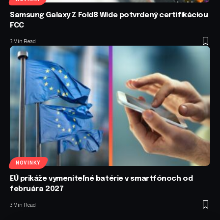
Samsung Galaxy Z Fold8 Wide potvrdený certifikáciou
FCC
3 Min Read
NOVINKY
EÚ prikáže vymeniteľné batérie v smartfónoch od
februára 2027
3 Min Read