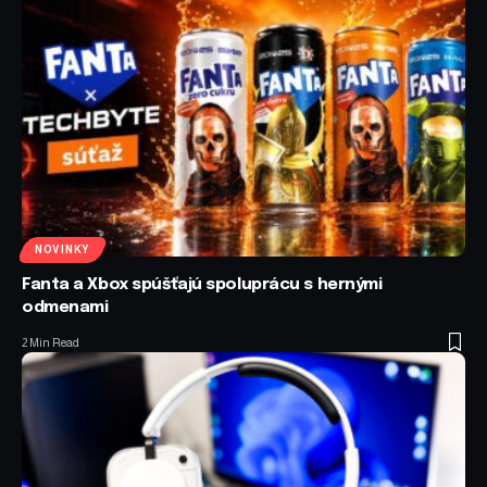
NOVINKY
Fanta a Xbox spúšťajú spoluprácu s hernými
odmenami
2 Min Read