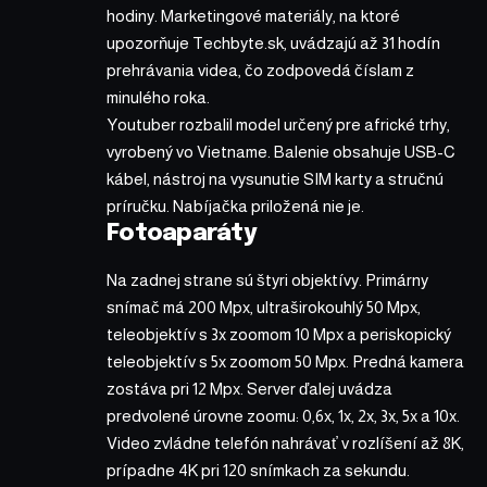
hodiny. Marketingové materiály, na ktoré
upozorňuje Techbyte.sk, uvádzajú až 31 hodín
prehrávania videa, čo zodpovedá číslam z
minulého roka.
Youtuber rozbalil model určený pre africké trhy,
vyrobený vo Vietname. Balenie obsahuje USB-C
kábel, nástroj na vysunutie SIM karty a stručnú
príručku. Nabíjačka priložená nie je.
Fotoaparáty
Na zadnej strane sú štyri objektívy. Primárny
snímač má 200 Mpx, ultraširokouhlý 50 Mpx,
teleobjektív s 3x zoomom 10 Mpx a periskopický
teleobjektív s 5x zoomom 50 Mpx. Predná kamera
zostáva pri 12 Mpx. Server ďalej uvádza
predvolené úrovne zoomu: 0,6x, 1x, 2x, 3x, 5x a 10x.
Video zvládne telefón nahrávať v rozlíšení až 8K,
prípadne 4K pri 120 snímkach za sekundu.