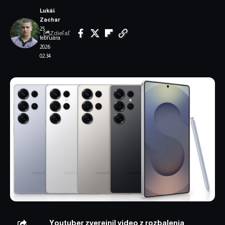
Lukáš
Zachar
25.
Zdieľať
februára
2026
02:34
Youtuber zverejnil video z rozbalenia