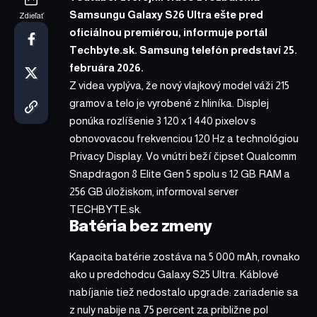
Samsungu Galaxy S26 Ultra ešte pred
Zdieľať
oficiálnou premiérou, informuje portál
Techbyte.sk. Samsung telefón predstaví 25.
februára 2026.
Z videa vyplýva, že nový vlajkový model váži 215
gramov a telo je vyrobené z hliníka. Displej
ponúka rozlíšenie 3 120 x 1 440 pixelov s
obnovovacou frekvenciou 120 Hz a technológiou
Privacy Display. Vo vnútri beží čipset Qualcomm
Snapdragon 8 Elite Gen 5 spolu s 12 GB RAM a
256 GB úložiskom,
informoval
server
TECHBYTE.sk.
Batéria bez zmeny
Kapacita batérie zostáva na 5 000 mAh, rovnako
ako u predchodcu Galaxy S25 Ultra. Káblové
nabíjanie tiež nedostalo upgrade: zariadenie sa
z nuly nabije na 75 percent za približne pol