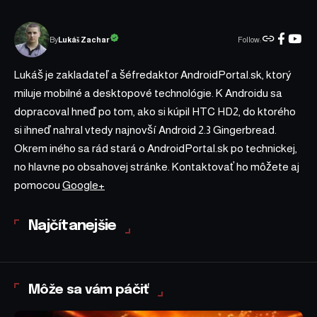
Follow:
Lukáš Zachar
By
Lukáš je zakladateľ a šéfredaktor AndroidPortal.sk, ktorý
miluje mobilné a desktopové technológie. K Androidu sa
dopracoval hneď po tom, ako si kúpil HTC HD2, do ktorého
si ihneď nahral vtedy najnovší Android 2.3 Gingerbread.
Okrem iného sa rád stará o AndroidPortal.sk po technickej,
no hlavne po obsahovej stránke. Kontaktovať ho môžete aj
pomocou
Google+
Najčítanejšie
Môže sa vám páčiť