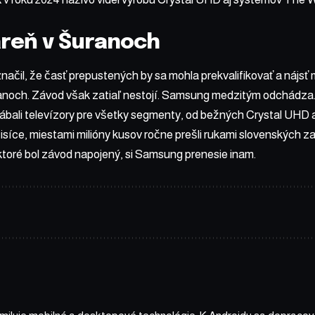
reň v Šuranoch
načil, že časť prepustených by sa mohla prekvalifikovať a nájsť 
ranoch. Závod však zatiaľ nestojí. Samsung medzitým odchádza
rábali televízory pre všetky segmenty, od bežných Crystal UH
síce, miestami milióny kusov ročne prešli rukami slovenských 
ktoré bol závod napojený, si Samsung prenesie inam.