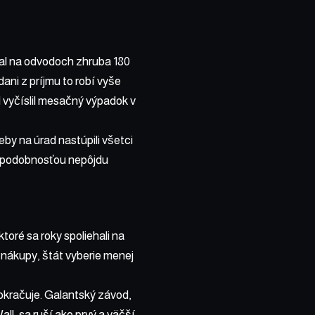
al na odvodoch zhruba 180
ani z príjmu to robí vyše
vyčíslil mesačný výpadok v
by na úrad nastúpili všetci
depodobnosťou nepôjdu
toré sa roky spoliehali na
 nákupy, štát vyberie menej
okračuje. Galantský závod,
l, sa ruší ako prvý a väčší