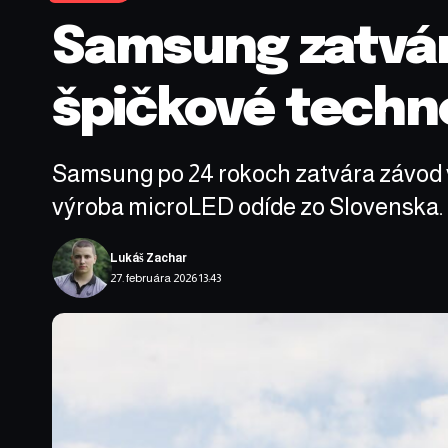
Samsung zatvára
špičkové techn
Samsung po 24 rokoch zatvára závod v G
výroba microLED odíde zo Slovenska.
Lukáš Zachar
27. februára 2026 13:43