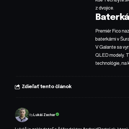
z dvojice.
Baterká
Premiér Fico naz
baterkárni v Šu
V Galante sa vy
QLED modely. Ti
technológie, na 
Zdieľať tento článok
By
Lukáš Zachar