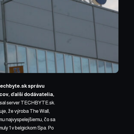
Techbyte.sk správu
cov, ďalší dodávatelia,
sal
server TECHBYTE.sk.
je, že výroba The Wall,
mu najvyspelejšiemu, čo sa
muly 1 v belgickom Spa. Po