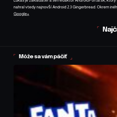
Lukáš je zakladateľ a šéfredaktor AndroidPortal.sk, ktorý
nahral vtedy najnovší Android 2.3 Gingerbread. Okrem iné
Google+
Najč
Môže sa vám páčiť