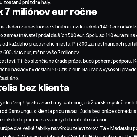
u zostanú prázdne haly.
 7 miliónov eur ročne
tne. Jeden zamestnanec s hrubou mzdou okolo 1 400 eur odvádz
 zamestnávateľ pridal ďalších 500 eur. Spolu so 140 eurami na d
 od každého pracovného miesta. Pri 800 zamestnancoch portál 
 600-tisíc eur, ročne vyše 7 miliónov.
zastaví. Tí, čo skončia na úrade práce, budú poberať podporu. Ke
ačné náklady by dosiahli 560-tisíc eur. Na úrad s vysokou prav
 časť áno.
elia bez klienta
idú ďalej. Upratovacie firmy, catering, údržbárske spoločnosti, k
 od Samsungu, o klienta prídu naraz. Ľudia bez práce obmedzia
a okolie to pocítia na viacerých frontoch súčasne.
rópe dve veľké fabriky na výrobu televízorov. Tá v Maďarsku p
v roku 2024 naživo videl výrobu Crystal UHD aj systémov The Wal