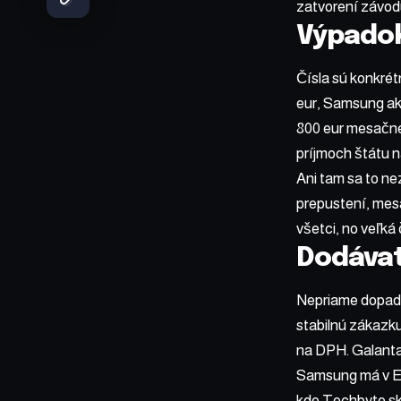
zatvorení závod
Výpadok
Čísla sú konkré
eur, Samsung ako
800 eur mesačne
príjmoch štátu na
Ani tam sa to ne
prepustení, mes
všetci, no veľká
Dodávat
Nepriame dopady 
stabilnú zákazku
na DPH. Galanta 
Samsung má v Eu
kde Techbyte.sk 