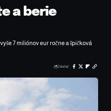
e a berie
 vyše 7 miliónov eur ročne a špičková
Zdieľať