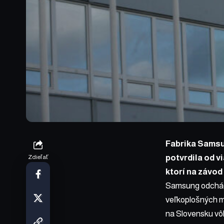
Fabrika Samsu
potvrdila od v
Zdieľať
ktorí na závod
Samsung odchádz
veľkoplošných m
na Slovensku vôb