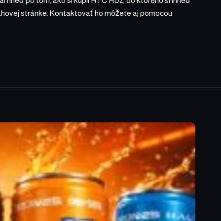
l hneď po tom, ako si kúpil HTC HD2, do ktorého si ihneď
bsahovej stránke. Kontaktovať ho môžete aj pomocou