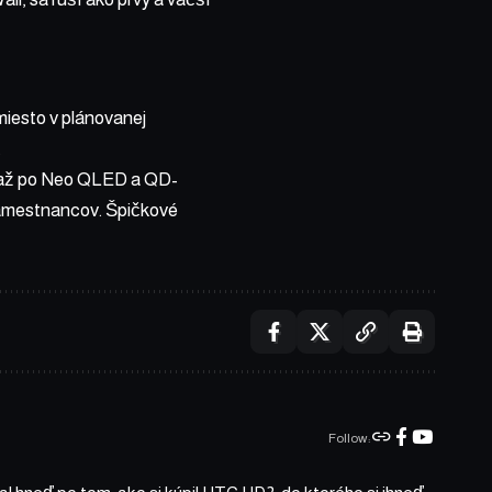
miesto v plánovanej
.
D až po Neo QLED a QD-
zamestnancov. Špičkové
Follow: