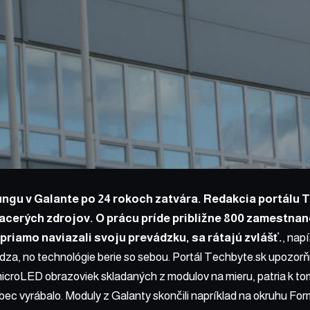
ngu v Galante po 24 rokoch zatvára. Redakcia portálu 
iacerých zdrojov. O prácu príde približne 800 zamestnan
 priamo naviazali svoju prevádzku, sa rátajú zvlášť.
,
napí
a, no technológie berie so sebou. Portál Techbyte.sk upozorňu
icroLED obrazoviek skladaných z modulov na mieru, patria k to
ec vyrábalo. Moduly z Galanty skončili napríklad na okruhu For