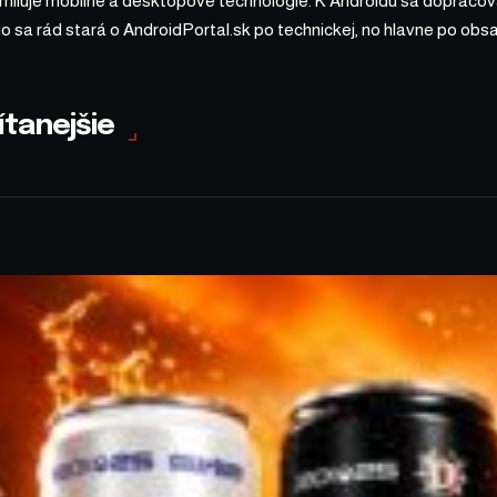
 miluje mobilné a desktopové technológie. K Androidu sa dopracova
ho sa rád stará o AndroidPortal.sk po technickej, no hlavne po o
ítanejšie