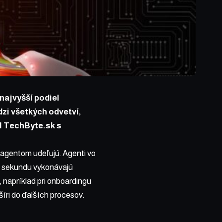
najvyšší podiel
zi všetkých odvetví,
ál TechByte.sk s
y agentom udeľujú. Agenti vo
ú sekundu vykonávajú
 napríklad pri onboardingu
šíri do ďalších procesov.