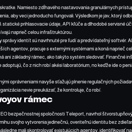
 skratke. Namiesto zdĺhavého nastavovania granulárnych prístu
enia, aby veci jednoducho fungovali. Výsledkom je jav, ktorý o
l: statické prihlasovacie údaje, API kľúče a dlhodobé servisné účt
ajú naprieč celou infraštruktúrou.
 správy identít sú navrhnuté pre ľudí a predvídateľný softvér. A
lších agentov, pracuje s externými systémami a koná naprieč ce
má ani základný rámec, ako takýto systém sledovať. Finančné inšt
adoptujú, čo z nich robí akési laboratórium, no keďže ide o penia
nými oprávneniami navyše sťažujú plnenie regulačných požiadav
rganizácia nevie preukázať, že kontroluje, čo robí.
voyov rámec
EO bezpečnostnej spoločnosti Teleport, navrhol štvorstupňov
ihu svojho vytvorenia jedinečnú, overiteľnú identitu bez zdieľa
ásledne mali skontrolovať existujúcich agentov, identifikovať n