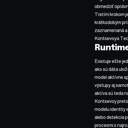
obmedziť oprávn
Tretím krokom je
krátkodobým prí
zaznamenaná a au
Kontsevoya Tec
Runtime
Existuje ešte je
ako sú dáta ulo
model aktívne sp
výstupy aj samot
aktíva sú teda n
Kontsevoy preto 
modelu identity 
alebo detekcia p
procesmi s najro