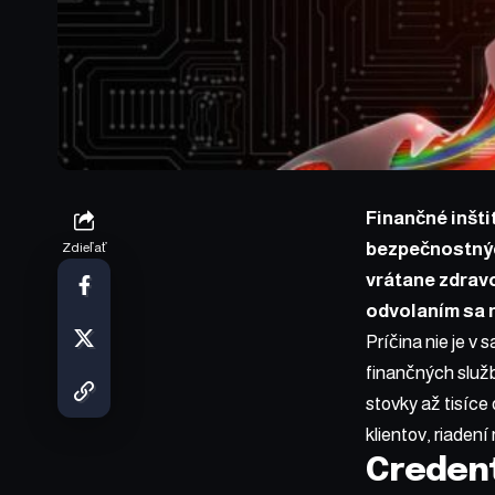
Finančné inšti
bezpečnostnýc
Zdieľať
vrátane zdravo
odvolaním sa 
Príčina nie je v
finančných služ
stovky až tisíce
klientov, riadení
Credent