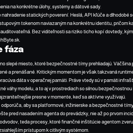
enia na konkrétne úlohy, systémy a dátové sady.
 nahradenie statických poverení. Heslá, API kľúče a dlhodobé se
stupovým tokenom naviazaným na konkrétnu identitu, pričom k
ditovateľná. Bez viditeľnosti sa riziko ticho kopí dovtedy, kým 
hByte.sk.
 fáza
dno slepé miesto, ktoré bezpečnostné tímy prehliadajú. Väčšina
žené a prenášané. Kritickým momentom je však takzvaná runtime
racúva dáta v operačnej pamäti. Práve vtedy sú v pamäti infraš
né váhy modelu, a to aj v prostrediach so silnou bezpečnostnou 
ajzraniteľnejšie presne v momente, keď sa aktívne využívajú.
odporúča, aby sa platformové, inžinierske a bezpečnostné tímy 
ešte pred nasadením agenta do prevádzky, nie až po prvom inci
odvodov, teda procesy, ktoré finančné inštitúcie agentom zveru
zsiahlejším prístupom k citlivým systémom.