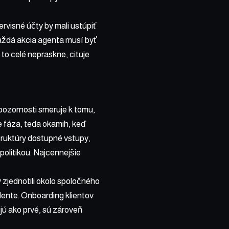
rvisné účty by mali ustúpiť
aždá akcia agenta musí byť
to celé nepraskne, cituje
 pozornosti smeruje k tomu,
 fáza, teda okamih, keď
truktúry dostupné vstupy,
politikou. Najcennejšie
zjednotili okolo spoločného
dente. Onboarding klientov
jú ako prvé, sú zároveň