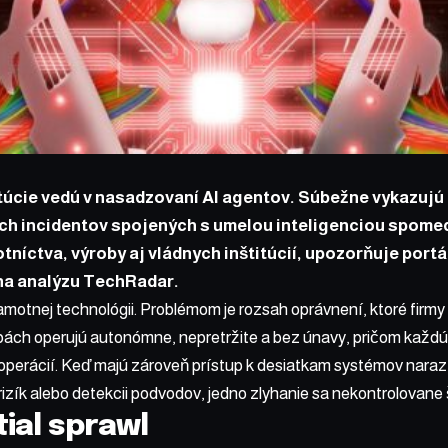
túcie vedú v nasadzovaní AI agentov. Súbežne vykazujú 
h incidentov spojených s umelou inteligenciou spomed
tníctva, výroby aj vládnych inštitúcií, upozorňuje port
na analýzu TechRadar.
 samotnej technológii. Problémom je rozsah oprávnení, ktoré firm
bách operujú autonómne, nepretržite a bez únavy, pričom každ
 operácií. Keď majú zároveň prístup k desiatkam systémov naraz,
 rizík alebo detekcii podvodov, jedno zlyhanie sa nekontrolovane 
ial sprawl