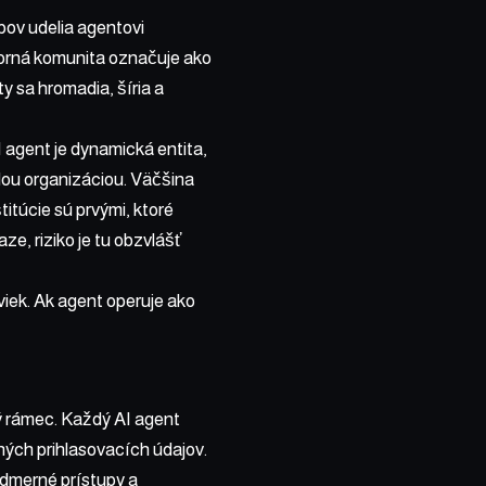
pov udelia agentovi
dborná komunita označuje ako
y sa hromadia, šíria a
I agent je dynamická entita,
lou organizáciou. Väčšina
itúcie sú prvými, ktoré
ze, riziko je tu obzvlášť
iek. Ak agent operuje ako
ý rámec. Každý AI agent
ných prihlasovacích údajov.
admerné prístupy a