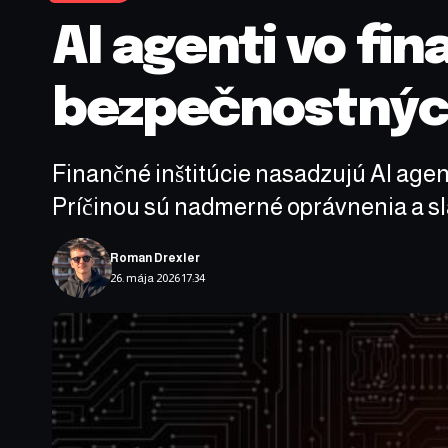
AI agenti vo fi
bezpečnostnýc
Finančné inštitúcie nasadzujú AI agen
Príčinou sú nadmerné oprávnenia a sla
Roman Drexler
26. mája 2026 17:34