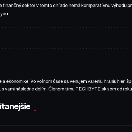
e finančný sektor v tomto ohľade nemá komparatívnu výhodu prv
hybu.
 a ekonomike. Vo voľnom čase sa venujem vareniu, hraniu hier, š
sa s vami následne delím. Členom tímu TECHBYTE.sk som od roku
ítanejšie