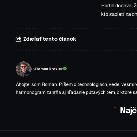
Portál dodáva, ž
kto zaplatí za c
Zdieľať tento článok
By
Roman Drexler
Ahojte, som Roman. Píšem o technológiách, vede, vesmíre
harmonogram zahŕňa aj hľadanie pútavých tém, o ktoré 
Najč