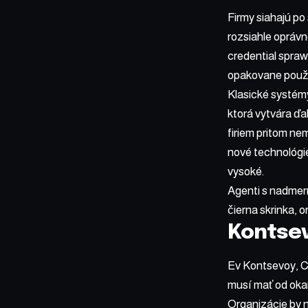
Firmy siahajú po
rozsiahle oprávn
credential spraw
opakovane použív
Klasické systémy
ktorá vytvára ďa
firiem pritom ne
nové technológie 
vysoké.
Agenti s nadmer
čierna skrinka, o
Kontse
Ev Kontsevoy, C
musí mať od okam
Organizácie by n