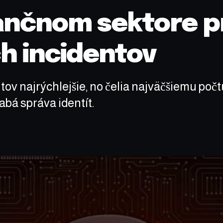
nančnom sektore p
h incidentov
tov najrýchlejšie, no čelia najväčšiemu po
bá správa identít.