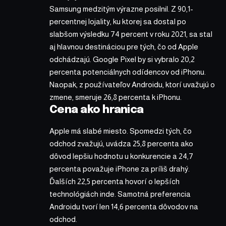
Samsung medzitým výrazne posilnil. Z 90,1-
percentnej lojality, ku ktorej sa dostal po
slabšom výsledku 74 percent v roku 2021, sa stal
aj hlavnou destináciou pre tých, čo od Apple
odchádzajú. Google Pixel by si vybralo 20,2
percenta potenciálnych odídencov od iPhonu.
Naopak, z používateľov Androidu, ktorí uvažujú o
zmene, smeruje 26,8 percenta k iPhonu.
Cena ako hranica
Apple má slabé miesto. Spomedzi tých, čo
odchod zvažujú, uvádza 25,8 percenta ako
dôvod lepšiu hodnotu u konkurencie a 24,7
percenta považuje iPhone za príliš drahý.
Ďalších 22,5 percenta hovorí o lepších
technológiách inde. Samotná preferencia
Androidu tvorí len 14,6 percenta dôvodov na
odchod.