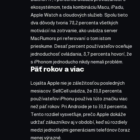
ekosystémom, teda kombináciu Macu, iPadu,
Apple Watch a cloudových služieb. Spolu tieto
dva dôvody tvoria 78,2 percenta všetkých
motivácií na zotrvanie, ako uvádza server
MacRumors pri referovaní o tom istom
prieskume. Desať percent používateľov oceňuje
jednoduchosť ovládania, 8,7 percenta hovorí, že
s iPhonom jednoducho nikdy nemali problém.
Päť rokov a viac
Lojalita Apple nie je záležitosťou posledných
mesiacov. SellCell uvádza, že 83,8 percenta
používateľov iPhonu používa túto značku viac
než päť rokov. Pri Androide je to 33,8 percenta.
Tento rozdiel vysvetľuje, prečo Apple dokáže
udržať zákazníkov aj v období, keď sú rozdiely
medzi jednotlivými generáciami telefónov čoraz
menej výrazné.