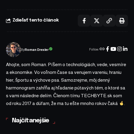
Zdieľať tento článok
Follow:
Roman Drexler
By
Ahojte, som Roman. Píšem o technológiách, vede, vesmíre
a ekonomike. Vo voľnom čase sa venujem vareniu, hraniu
hier, športu a výchove psa. Samozrejme, môj denný
harmonogram zahŕňa aj hľadanie pútavých tém, o ktoré sa
s vami následne delím. Členom tímu TECHBYTE.sk som
od roku 2017 a dúfam, že ma tu ešte mnoho rokov čaká
.
Najčítanejšie