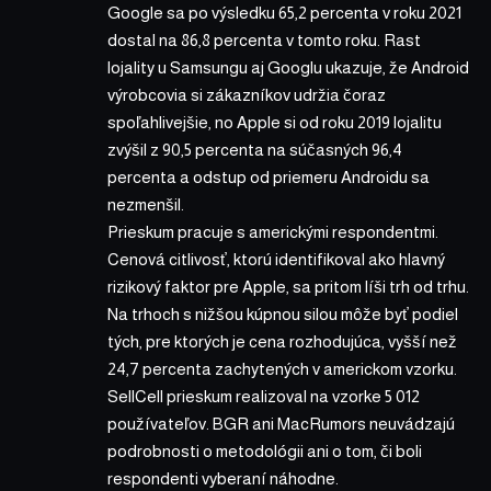
Google sa po výsledku 65,2 percenta v roku 2021
dostal na 86,8 percenta v tomto roku. Rast
lojality u Samsungu aj Googlu ukazuje, že Android
výrobcovia si zákazníkov udržia čoraz
spoľahlivejšie, no Apple si od roku 2019 lojalitu
zvýšil z 90,5 percenta na súčasných 96,4
percenta a odstup od priemeru Androidu sa
nezmenšil.
Prieskum pracuje s americkými respondentmi.
Cenová citlivosť, ktorú identifikoval ako hlavný
rizikový faktor pre Apple, sa pritom líši trh od trhu.
Na trhoch s nižšou kúpnou silou môže byť podiel
tých, pre ktorých je cena rozhodujúca, vyšší než
24,7 percenta zachytených v americkom vzorku.
SellCell prieskum realizoval na vzorke 5 012
používateľov. BGR ani MacRumors neuvádzajú
podrobnosti o metodológii ani o tom, či boli
respondenti vyberaní náhodne.