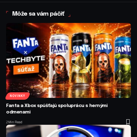
Môže sa vám páčiť
NOVINKY
Fanta a Xbox spúšťajú spoluprácu s hernými
odmenami
2 Min Read