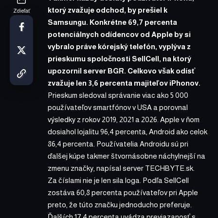
ktorý zvažuje odchod, by prešiel k
Zdieľať
Samsungu. Konkrétne 69,7 percenta
potenciálnych odídencov od Apple by si
vybralo práve kórejský telefón, vyplýva z
prieskumu spoločnosti SellCell, na ktorý
upozornil server BGR. Celkovo však odísť
zvažuje len 3,6 percenta majiteľov iPhonov.
Prieskum sledoval správanie viac ako 5 000
používateľov smartfónov v USA a porovnal
výsledky z rokov 2019, 2021 a 2026. Apple v ňom
dosiahol lojalitu 96,4 percenta, Android ako celok
86,4 percenta. Používatelia Androidu sú pri
ďalšej kúpe takmer štvornásobne náchylnejší na
zmenu značky,
napísal
server TECHBYTE.sk.
Za číslami nie je len sila loga. Podľa SellCell
zostáva 60,8 percenta používateľov pri Apple
preto, že túto značku jednoducho preferuje.
Ďalších 17,4 percenta uvádza previazanosť s