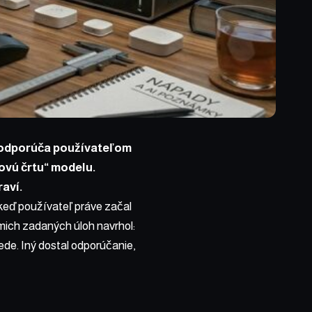
e odporúča používateľom
rovú črtu“ modelu.
raví.
 keď používateľ práve začal
smich zadaných úloh navrhol:
ede. Iný dostal odporúčanie,