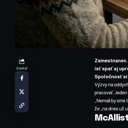
Zamestnanec A
ísť spať aj up
Zdieľať
Spoločnosť si 
Výzvy na oddych 
pracovať. Jeden 
„Nemali by sme t
že „na dnes už ur
McAllis