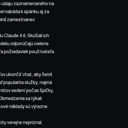
ého údaju zaznamenaného na
del nabáda k spánku aj za
oplnil zamestnanec
 Claude 4.6. Skúšali ich
odelu odporúčajú cielene
ľa požiadaviek používateľa.
v ukončiť chat, aby šetril
ď popularita služby, najmä
imitov sedení počas špičky,
 Obmedzenia sa týkali
tové náklady sú výrazne
ty verejne nepriznal.