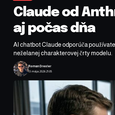
Claude od Anth
aj počas dňa
AI chatbot Claude odporúča používateľ
neželanej charakterovej črty modelu.
Roman Drexler
13. mája 2026 21:05