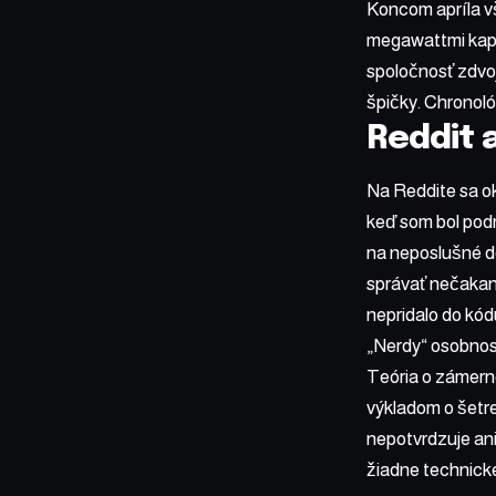
Koncom apríla v
megawattmi kapa
spoločnosť zdvoj
špičky. Chronoló
Reddit a
Na Reddite sa ok
keď som bol pod
na neposlušné de
správať nečakan
nepridalo do kódu
„Nerdy“ osobnos
Teória o zámern
výkladom o šetre
nepotvrdzuje ani
žiadne technick