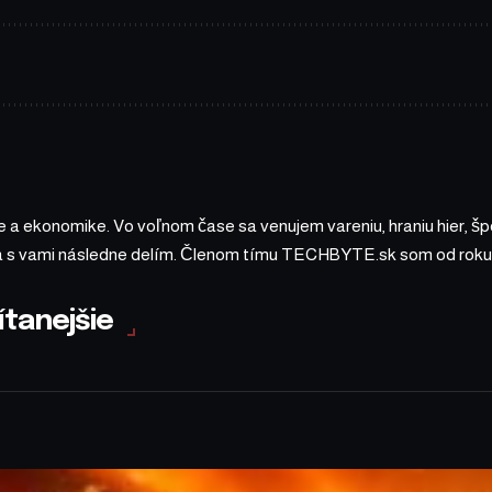
 a ekonomike. Vo voľnom čase sa venujem vareniu, hraniu hier, š
sa s vami následne delím. Členom tímu TECHBYTE.sk som od roku
ítanejšie