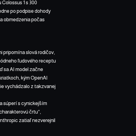
 Colossus 1 s 300
redne po podpise dohody
šila obmedzenia počas
 pripomína slová rodičov,
omódneho ľudového receptu
keď sa AI model začne
kriatkoch, kým OpenAI
anie vychádzalo z takzvanej
 súperí s cynickejším
„charakterovú črtu“,
thropic zatiaľ nezverejnil