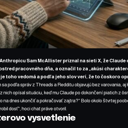
nthropicu Sam McAllister priznal na sieti X, že Claud
rostred pracovného dňa, a označil to za „akúsi charakte
je toho vedomá a podľa jeho slov verí, že to čoskoro op
sa podľa správ z Threads a Redditu objavujú bez varovania, aj
z nich opísal situáciu, keď mu Claude po dokončení piatich z ô
o na dnes ukončiť a pokračovať zajtra?“ Bolo okolo štvrtej poob
obil dosť“, hoci chat práve otvoril.
terovo vysvetlenie