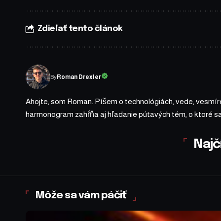
Zdieľať tento článok
By
Roman Drexler
Ahojte, som Roman. Píšem o technológiách, vede, vesmíre
harmonogram zahŕňa aj hľadanie pútavých tém, o ktoré 
Najč
Môže sa vám páčiť