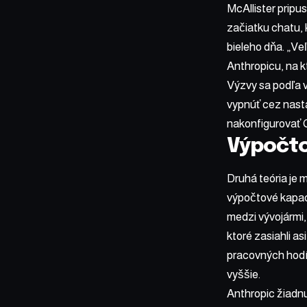
McAllister prip
začiatku chatu, 
bieleho dňa. „Ve
Anthropicu, na k
Výzvy sa podľa v
vypnúť cez nasta
nakonfigurovať C
Výpočto
Druhá teória je 
výpočtové kapaci
medzi vývojármi,
ktoré zasiahli a
pracovných hodí
vyššie.
Anthropic žiadnu