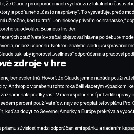
ustil, že Claude pri odporúčaniach vychádza z lokálneho časov
ktorý je podľa neho „často nesprávny“. To vysvetľuje, prečo mo
ľmi užitočné, keď to trafí. Len niekedy priveľmi ochranárske,“ d
torého sa odvoláva Business Insider.
iacerých používateľov začali objavovať hlavne po debute modelu
venia, no bez úspechu. Niektorí analytici sledujúci správanie m
laude tak, aby ignoroval „wellness“ odporúčania a pracoval pod
vé zdroje v hre
menej benevolentná. Hovorí, že Claude jemne nabáda používateľo
ty. Anthropic v priebehu tohto roka čelil viacerým výpadkom, ke
 zaznamenala prudký rast. V marci spoločnosť potvrdila úpravy l
si sedem percent používateľov, najviac predplatiteľov plánu Pro.
n, keď sa dopyt zo Severnej Ameriky a Európy prekrýva a výpoč
 priamu súvislosť medzi odporúčaniami spánku a riadením kapaci