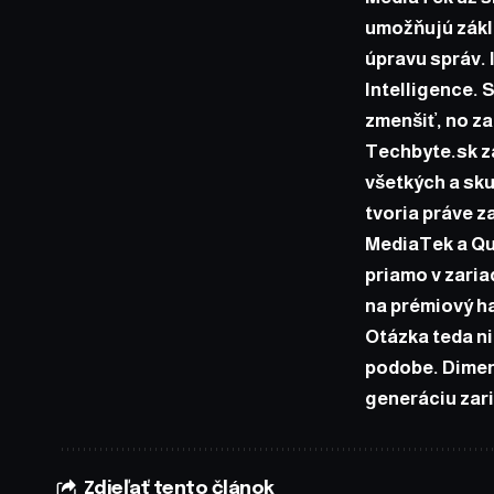
umožňujú zákla
úpravu správ. 
Intelligence. 
zmenšiť, no za
Techbyte.sk z
všetkých a sk
tvoria práve z
MediaTek a Qu
priamo v zaria
na prémiový h
Otázka teda nie
podobe. Dimens
generáciu zari
Zdieľať tento článok