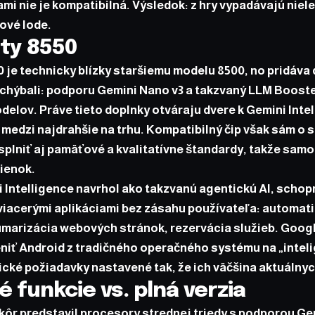
mi nie je kompatibilná. Výsledok: z hry vypadávajú niele
ové lode.
ty 8550
 je technicky blízky staršiemu modelu 8500, no pridáva 
chýbali: podporu Gemini Nano v3 a takzvaný LLM Boost
elov. Práve tieto doplnky otváraju dvere k Gemini Intel
 medzi najdrahšie na trhu. Kompatibilný čip však sám o 
plniť aj pamäťové a kvalitatívne štandardy, takže samo
ienok.
 Intelligence navrhol ako takzvanú agentickú AI, scho
 viacerými aplikáciami bez zásahu používateľa: automat
umarizácia webových stránok, rezervácia služieb. Googl
niť Android z tradičného operačného systému na „intel
cké požiadavky nastavené tak, že ich väčšina aktuálny
 funkcie vs. plná verzia
kôr predstavil procesory strednej triedy s podporou Ge