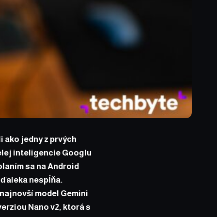
 ako jedny z prvých
elej inteligencie Googlu
olaním sa na Android
zďaleka nespĺňa.
 najnovší model Gemini
erziou Nano v2, ktorá s