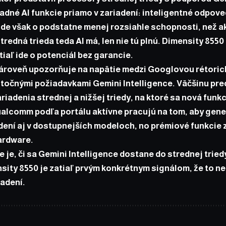
dné AI funkcie priamo v zariadení: inteligentné odpove
Ide však o podstatne menej rozsiahle schopnosti, než a
Stredná trieda teda AI má, len nie tú plnú. Dimensity 8550
tiaľ ide o potenciál bez garancie.
ároveň upozorňuje na napätie medzi Googlovou rétorick
utočnými požiadavkami Gemini Intelligence. Väčšinu pr
ariadenia strednej a nižšej triedy, na ktoré sa nová funk
alcomm podľa portálu aktívne pracujú na tom, aby gene
dení aj v dostupnejších modeloch, no prémiové funkcie 
ardware.
 je, či sa Gemini Intelligence dostane do strednej triedy
ity 8550 je zatiaľ prvým konkrétnym signálom, že to ne
adení.