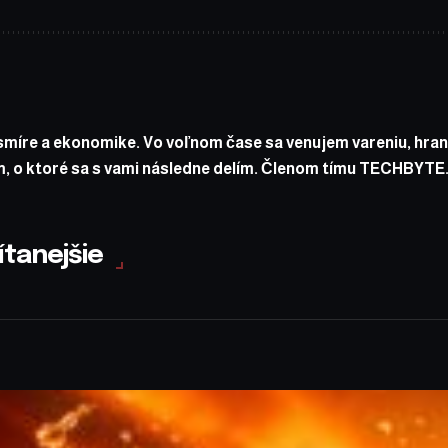
míre a ekonomike. Vo voľnom čase sa venujem vareniu, hran
, o ktoré sa s vami následne delím. Členom tímu TECHBYTE.
ítanejšie