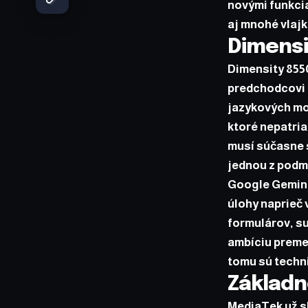
novými funkcia
aj mnohé vlajk
Dimensi
Dimensity 8550
predchodcovi 
jazykových mod
ktoré nepatria
musí súčasne s
jednou z podm
Google Gemini
úlohy naprieč
formulárov, s
ambíciu preme
tomu sú techni
Základné
MediaTek už s