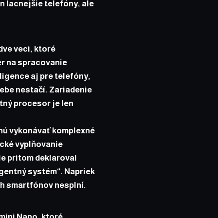
n lacnejšie telefóny, ale
dve veci, ktoré
er na spracovanie
ligence aj pre telefóny,
sebe nestačí. Zariadenie
tný procesor je len
pnú vykonávať komplexné
ické vyplňovanie
e pritom deklaroval
igentný systém“. Napriek
ch smartfónov nesplní.
mini Nano, ktoré