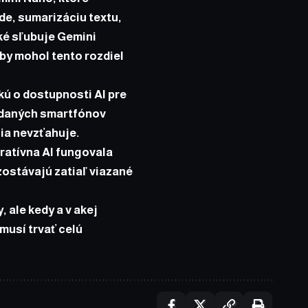
de, sumarizáciu textu,
ké sľubuje Gemini
 by mohol tento rozdiel
ú o dostupnosti AI pre
edaných smartfónov
cia nevzťahuje.
ratívna AI fungovala
zostávajú zatiaľ viazané
, ale kedy a v akej
musí trvať celú