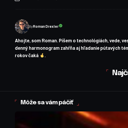
By
Roman Drexler
Ahojte, som Roman. Píšem o technológiách, vede, ves
denný harmonogram zahŕňa aj hľadanie pútavých tém
rokov čaká
.
Najč
Môže sa vám páčiť