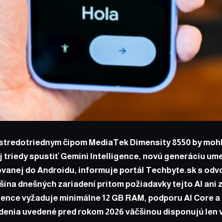
stredotriednym čipom MediaTek Dimensity 8550 by mohli
 triedy spustiť Gemini Intelligence, novú generáciu um
ovanej do Androidu, informuje portál Techbyte.sk s odv
šina dnešných zariadení pritom požiadavky tejto AI ani 
igence vyžaduje minimálne 12 GB RAM, podporu AI Core a
denia uvedené pred rokom 2026 väčšinou disponujú len v