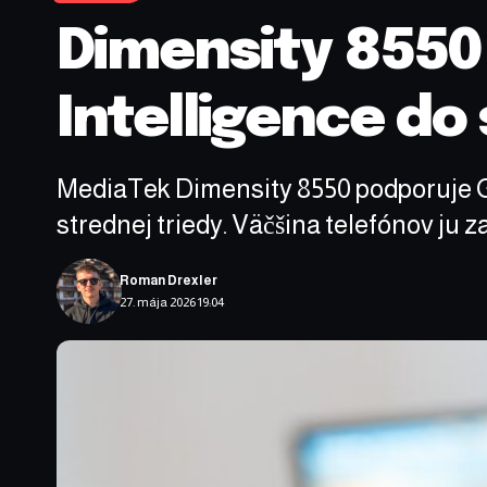
Dimensity 8550
Intelligence do
MediaTek Dimensity 8550 podporuje G
strednej triedy. Väčšina telefónov ju z
Roman Drexler
27. mája 2026 19:04