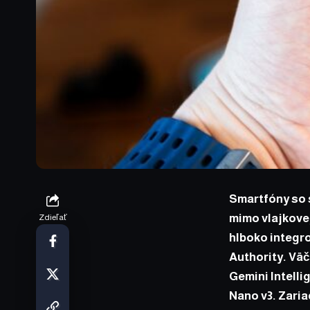
Smartfóny so 
mimo vlajkovej
Zdieľať
hlboko integr
Authority. Väč
Gemini Intell
Nano v3. Zaria