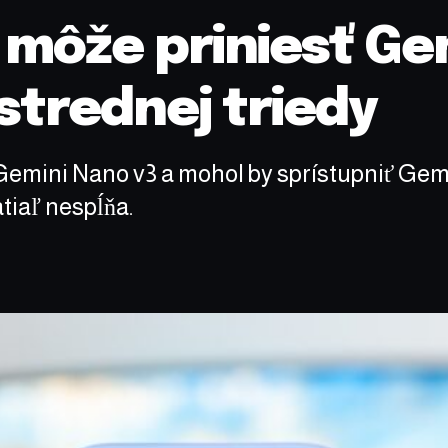
 môže priniesť Ge
 strednej triedy
emini Nano v3 a mohol by sprístupniť Gemi
atiaľ nespĺňa.