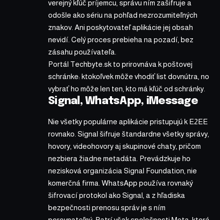
verejný kľúč príjemcu, správu ním zašifruje a
odošle ako sériu na pohľad nezrozumiteľných
znakov. Ani poskytovateľ aplikácie jej obsah
nevidí. Celý proces prebieha na pozadí, bez
zásahu používateľa.
Portál Techbyte.sk to prirovnáva k poštovej
schránke: ktokoľvek môže vhodiť list dovnútra, no
vybrať ho môže len ten, kto má kľúč od schránky.
Signal, WhatsApp, iMessage
Nie všetky populárne aplikácie pristupujú k E2EE
rovnako. Signal šifruje štandardne všetky správy,
hovory, videohovory aj skupinové chaty, pričom
nezbiera žiadne metadáta. Prevádzkuje ho
nezisková organizácia Signal Foundation, nie
komerčná firma. WhatsApp používa rovnaký
šifrovací protokol ako Signal, a z hľadiska
bezpečnosti prenosu správ je s ním
porovnateľný. Patrí však spoločnosti Meta, ktorá