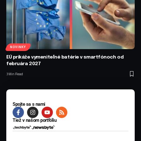
NOVINKY
EÚ prikáže vymeniteľné batérie v smartfónoch od
februára 2027
3 Min Read
Spojte sa s nami
Tiež v našom portfóliu
© 2025 BYTE Media s.r.o. Všetky práva vyhradené.