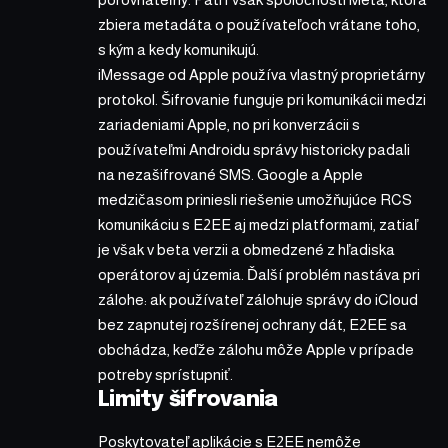
zbiera metadáta o používateľoch vrátane toho,
s kým a kedy komunikujú.
iMessage od Apple používa vlastný proprietárny
protokol. Šifrovanie funguje pri komunikácii medzi
zariadeniami Apple, no pri konverzácii s
používateľmi Androidu správy historicky padali
na nezašifrované SMS. Google a Apple
medzičasom priniesli riešenie umožňujúce RCS
komunikáciu s E2EE aj medzi platformami, zatiaľ
je však v beta verzii a obmedzené z hľadiska
operátorov aj územia. Ďalší problém nastáva pri
zálohe: ak používateľ zálohuje správy do iCloud
bez zapnutej rozšírenej ochrany dát, E2EE sa
obchádza, keďže zálohu môže Apple v prípade
potreby sprístupniť.
Limity šifrovania
Poskytovateľ aplikácie s E2EE nemôže