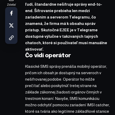
ľudí, štandardne nešifruje správy end-to-
Zdieľať
end. Šifrovanie prebieha len medzi
zariadením a serverom Telegramu, čo
znamená, že firma má k obsahu správ
prístup. Skutočné E2EE je v Telegrame
dostupné výlučne v takzvaných tajných
chatoch, ktoré si používateľ musí manuálne
aktivovať.
Čo vidí operátor
Klasické SMS správy prenáša mobilný operátor,
pričom ich obsah je dostupný na serveroch v
nešifrovanej podobe. Operátor ho môže
prečítať alebo poskytnúť tretej strane na
základe zákonnej žiadosti orgánov činných v
trestnom konaní. Navyše, SMS komunikáciu
možno odchytiť pomocou zariadení IMSI catcher,
ktoré sa tvária ako legitímne základňové stanice