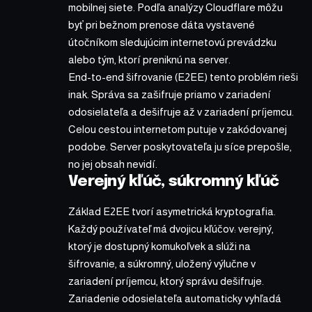
mobilnej siete. Podľa analýzy Cloudflare môžu
byť pri bežnom prenose dáta vystavené
útočníkom sledujúcim internetovú prevádzku
alebo tým, ktorí preniknú na server.
End-to-end šifrovanie (E2EE) tento problém rieši
inak. Správa sa zašifruje priamo v zariadení
odosielateľa a dešifruje až v zariadení príjemcu.
Celou cestou internetom putuje v zakódovanej
podobe. Server poskytovateľa ju síce prepošle,
no jej obsah nevidí.
Verejný kľúč, súkromný kľúč
Základ E2EE tvorí asymetrická kryptografia.
Každý používateľ má dvojicu kľúčov: verejný,
ktorý je dostupný komukoľvek a slúži na
šifrovanie, a súkromný, uložený výlučne v
zariadení príjemcu, ktorý správu dešifruje.
Zariadenie odosielateľa automaticky vyhľadá