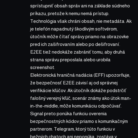
sprístupniť obsah správ ani na základe súdneho
príkazu, pretože k nemu nemá prístup.
Technológia však chráni obsah, nie metadáta. Ak
je telefón napadnutý škodlivým softvérom,
útočník môže čítať správy priamo na obrazovke
pred ich zašifrovaním alebo po dešifrovaní.
E2EE tiež nedokáže zabrániť tomu, aby druhá
strana správu preposlala alebo urobila
screenshot.
Elektronická hraničná nadácia (EFF) upozorňuje,
že bezpečnosť E2EE závisí aj od správnej
verifikácie kľúčov. Ak útočník dokáže podstrčiť
falošný verejný kľúč, scenár známy ako útok man-
in-the-middle, môže komunikáciu odpočúvať.
Signal preto ponúka funkciu overenia
bezpečnostných kódov priamo s komunikačným
partnerom. Telegram, ktorý túto funkciu v
bežných chatoch ani neponúka, zostáva v