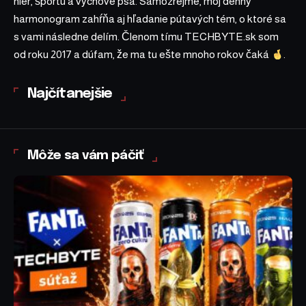
hier, športu a výchove psa. Samozrejme, môj denný
harmonogram zahŕňa aj hľadanie pútavých tém, o ktoré sa
s vami následne delím. Členom tímu TECHBYTE.sk som
od roku 2017 a dúfam, že ma tu ešte mnoho rokov čaká
.
Najčítanejšie
Môže sa vám páčiť