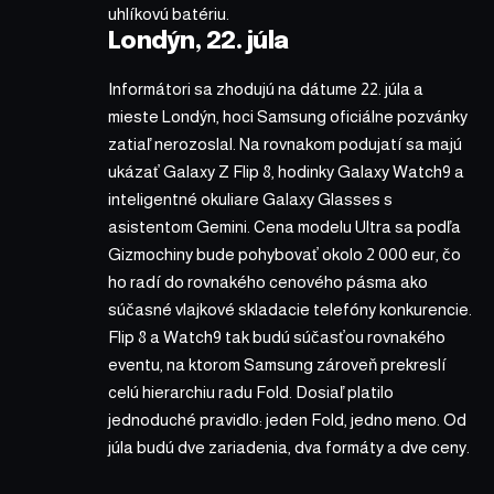
uhlíkovú batériu.
Londýn, 22. júla
Informátori sa zhodujú na dátume 22. júla a
mieste Londýn, hoci Samsung oficiálne pozvánky
zatiaľ nerozoslal. Na rovnakom podujatí sa majú
ukázať Galaxy Z Flip 8, hodinky Galaxy Watch9 a
inteligentné okuliare Galaxy Glasses s
asistentom Gemini. Cena modelu Ultra sa podľa
Gizmochiny bude pohybovať okolo 2 000 eur, čo
ho radí do rovnakého cenového pásma ako
súčasné vlajkové skladacie telefóny konkurencie.
Flip 8 a Watch9 tak budú súčasťou rovnakého
eventu, na ktorom Samsung zároveň prekreslí
celú hierarchiu radu Fold. Dosiaľ platilo
jednoduché pravidlo: jeden Fold, jedno meno. Od
júla budú dve zariadenia, dva formáty a dve ceny.