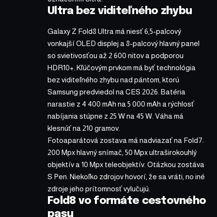
Ultra bez viditeľného zhybu
Galaxy Z Fold8 Ultra má niesť 6,5-palcový
vonkajší OLED displej a 8-palcový hlavný panel
so svietivosťou až 2 600 nitov a podporou
HDR10+. Kľúčovým prvkom má byť technológia
bez viditeľného zhybu nad pántom, ktorú
Samsung predviedol na CES 2026. Batéria
narastie z 4 400 mAh na 5 000 mAh a rýchlosť
nabíjania stúpne z 25 W na 45 W. Váha má
klesnúť na 210 gramov.
Fotoaparátová zostava má nadviazať na Fold7:
200 Mpx hlavný snímač, 50 Mpx ultraširokouhlý
objektív a 10 Mpx teleobjektív. Otázkou zostáva
S Pen. Niekoľko zdrojov hovorí, že sa vráti, no iné
zdroje jeho prítomnosť vylučujú.
Fold8 vo formáte cestovného
pasu