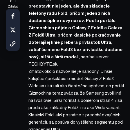
predstaviť nie jeden, ale dva skladacie
Zdieľať
telefóny radu Fold, pričom jeden z nich
dostane úplne nový názov. Podľa portálu
Gizmochina pôjde o Galaxy Z Fold8 a Galaxy
Z Fold8 Ultra, pričom klasické pokračovanie
doterajšej línie preberá prívlastok Ultra,
zatiaľ čo meno Fold8 bez prívlastku dostane
nový, nižší a širší model.
,
napísal
server
TECHBYTE.sk.
Zmätok okolo názvov nie je náhodný. Dlhšie
kolujúce špekulácie o modeli Galaxy Z Fold8
Wide sa ukázali ako čiastočne správne, no portál
Gizmochina teraz uvádza, že Samsung zvolil iné
názvoslovie. Širší formát s pomerom strán 4:3 sa
predá ako základný Fold8, nie ako Wide variant.
Klasický Fold, aký poznáme z predchádzajúcich
generácií, sa posúva do vyššieho segmentu pod
označením Ultra.