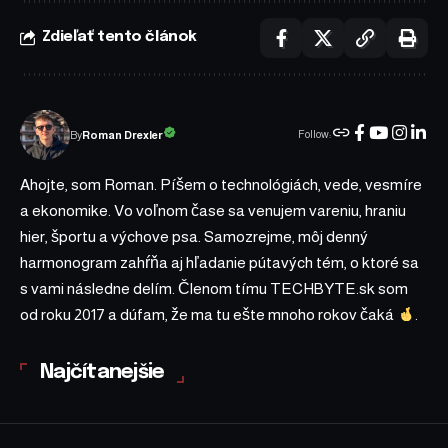
Zdieľať tento článok
Follow:
Roman Drexler
By
Ahojte, som Roman. Píšem o technológiách, vede, vesmíre
a ekonomike. Vo voľnom čase sa venujem vareniu, hraniu
hier, športu a výchove psa. Samozrejme, môj denný
harmonogram zahŕňa aj hľadanie pútavých tém, o ktoré sa
s vami následne delím. Členom tímu TECHBYTE.sk som
od roku 2017 a dúfam, že ma tu ešte mnoho rokov čaká
.
Najčítanejšie