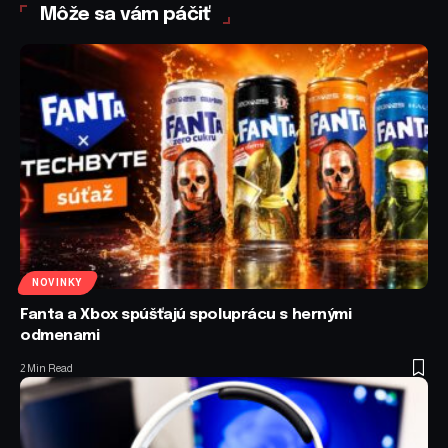
Môže sa vám páčiť
NOVINKY
Fanta a Xbox spúšťajú spoluprácu s hernými
odmenami
2 Min Read