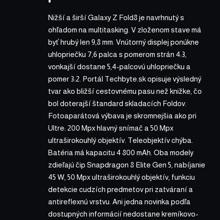
Nižší a širší Galaxy Z Fold8 je navrhnutý s
ohľadom na multitasking. V zloženom stave má
byť hrubý len 9,8 mm. Vnútorný displej ponúkne
uhlopriečku 7,6 palca s pomerom strán 4:3,
vonkajší dostane 5,4-palcovú uhlopriečku a
pomer 3:2. Portál Techbyte.sk opisuje výsledný
tvar ako bližší cestovnému pasu než knižke, čo
bol doterajší štandard skladacích Foldov.
Fotoaparátová výbava je skromnejšia ako pri
Ultre: 200 Mpx hlavný snímač a 50 Mpx
ultraširokouhlý objektív. Teleobjektív chýba.
Batéria má kapacitu 4 800 mAh. Oba modely
zdieľajú čip Snapdragon 8 Elite Gen 5, nabíjanie
45 W, 50 Mpx ultraširokouhlý objektív, funkciu
detekcie cudzích predmetov pri zatváraní a
antireflexnú vrstvu. Ani jedna novinka podľa
dostupných informácií nedostane kremíkovo-