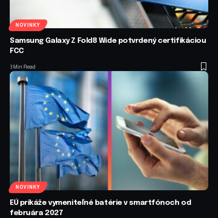
NOVINKY
Samsung Galaxy Z Fold8 Wide potvrdený certifikáciou
FCC
3 Min Read
NOVINKY
EÚ prikáže vymeniteľné batérie v smartfónoch od
februára 2027