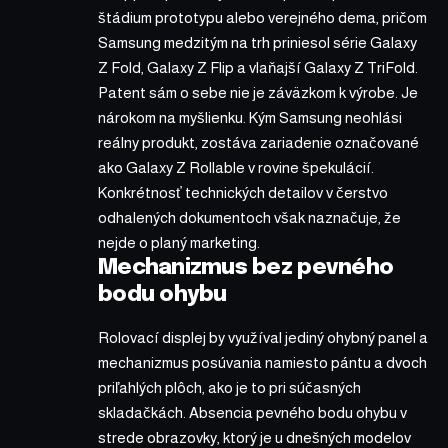
štádium prototypu alebo verejného dema, pričom
Samsung medzitým na trh priniesol série Galaxy
Z Fold, Galaxy Z Flip a vlaňajší Galaxy Z TriFold.
Patent sám o sebe nie je záväzkom k výrobe. Je
nárokom na myšlienku. Kým Samsung neohlási
reálny produkt, zostáva zariadenie označované
ako Galaxy Z Rollable v rovine špekulácií.
Konkrétnosť technických detailov v čerstvo
odhalených dokumentoch však naznačuje, že
nejde o planý marketing.
Mechanizmus bez pevného
bodu ohybu
Rolovací displej by využíval jediný ohybný panel a
mechanizmus posúvania namiesto pántu a dvoch
priľahlých plôch, ako je to pri súčasných
skladačkách. Absencia pevného bodu ohybu v
strede obrazovky, ktorý je u dnešných modelov