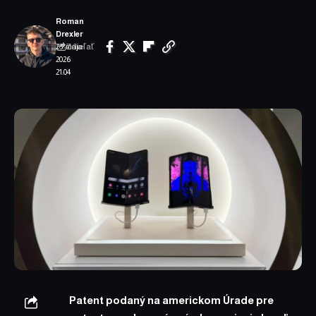
Roman
Drexler
Zdieľať
23. mája
2026
21:04
Patent podaný na americkom Úrade pre