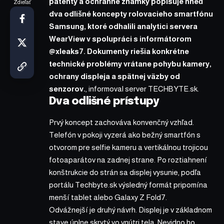
patenty a ochranné známky popisuje hneď
Zdieľať
dva odlišné koncepty rolovacieho smartfónu
Samsung, ktoré odhalili analytici servera
WearView v spolupráci s informátorom
@xleaks7. Dokumenty riešia konkrétne
technické problémy vrátane pohybu kamery,
ochrany displeja a spätnej väzby od
senzorov.
,
informoval
server TECHBYTE.sk.
Dva odlišné prístupy
Prvý koncept zachováva konvenčný vzhľad.
Telefón v pokoji vyzerá ako bežný smartfón s
otvorom pre selfie kameru a vertikálnou trojicou
fotoaparátov na zadnej strane. Po roztiahnení
konštrukcie do strán sa displej vysunie, podľa
portálu Techbyte.sk výsledný formát pripomína
menší tablet alebo Galaxy Z Fold7.
Odvážnejší je druhý návrh. Displej je v základnom
stave úplne skrytý vo vnútri tela. Nevidno ho