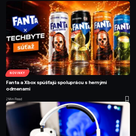
NOVINKY
Fanta a Xbox spúšťajú spoluprácu s hernými
odmenami
2 Min Read