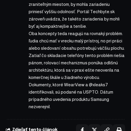
zraniteľným miestom, by mohla zariadeniu
priniesť vyššiu odolnosť. Portál Techbyte.sk
zároveň uvádza, že takéto zariadenia by mohli
byť aj kompaktnejšie a tenšie.
Oba koncepty teda reagujú na rovnaký problém:
ľudia chcú mať v vrecku malý prístroj, no pri práci
alebo sledovaní obsahu potrebujú väčšiu plochu.
Zatiaľ čo skladacie telefóny tento problém riešia
pánom, rolovací mechanizmus ponúka odlišnú
architektúru, ktorá sa v praxi ešte neoverila na
komerčnej škále u žiadneho výrobcu.
Dokumenty, ktoré WearView a @xleaks7
identifikovali, sú podané na USPTO. Dátum
prípadného uvedenia produktu Samsung
nezverejnil.
Zdieľať tento článok