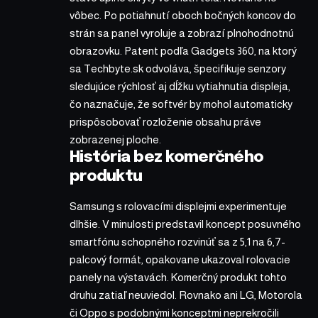
vôbec. Po potiahnutí oboch bočných koncov do
strán sa panel vyroluje a zobrazí plnohodnotnú
obrazovku. Patent podľa Gadgets 360, na ktorý
sa Techbyte.sk odvoláva, špecifikuje senzory
sledujúce rýchlosť aj dĺžku vytiahnutia displeja,
čo naznačuje, že softvér by mohol automaticky
prispôsobovať rozloženie obsahu práve
zobrazenej ploche.
História bez komerčného
produktu
Samsung s rolovacími displejmi experimentuje
dlhšie. V minulosti predstavil koncept posuvného
smartfónu schopného rozvinúť sa z 5,1 na 6,7-
palcový formát, opakovane ukazoval rolovacie
panely na výstavách. Komerčný produkt tohto
druhu zatiaľ neuviedol. Rovnako ani LG, Motorola
či Oppo s podobnými konceptmi neprekročili