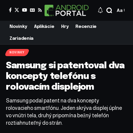
Aa
Novinky
Aplikácie
Hry
Recenzie
Zariadenia
NOVINKY
Samsung si patentoval dva
koncepty telefónu s
rolovacím displejom
Samsung podal patent na dva koncepty
rolovacieho smartfónu. Jeden skrýva displej úplne
vo vnútri tela, druhý pripomína bežný telefón
roztiahnuteľný do strán.