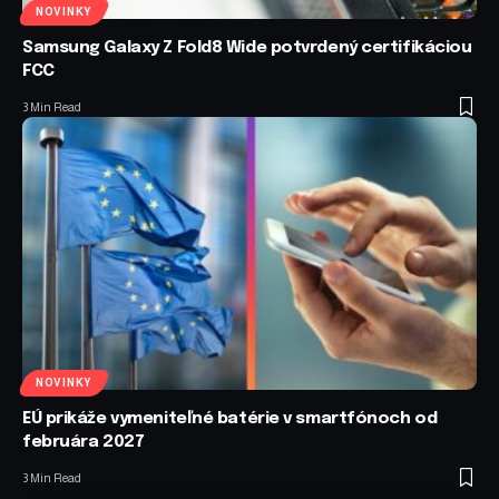
NOVINKY
Samsung Galaxy Z Fold8 Wide potvrdený certifikáciou
FCC
3 Min Read
NOVINKY
EÚ prikáže vymeniteľné batérie v smartfónoch od
februára 2027
3 Min Read