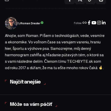
Follow:
Roman Drexler
By
Ahojte, som Roman. Píšem o technológiách, vede, vesmíre
a ekonomike. Vo voľnom čase sa venujem vareniu, hraniu
hier, športu a výchove psa. Samozrejme, môj denný
harmonogram zahŕňa aj hľadanie pútavých tém, o ktoré sa
s vami následne delím. Členom tímu TECHBYTE.sk som
od roku 2017 a dúfam, že ma tu ešte mnoho rokov čaká
.
Najčítanejšie
Môže sa vám páčiť