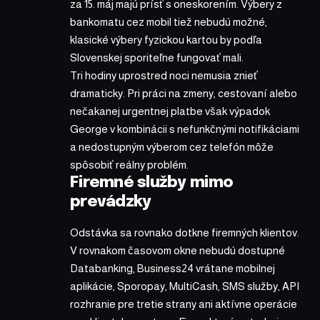
za 15. máj majú prísť s oneskorením. Výbery z
bankomatu cez mobil tiež nebudú možné,
klasické výbery fyzickou kartou by podľa
Slovenskej sporiteľne fungovať mali.
Tri hodiny uprostred noci nemusia znieť
dramaticky. Pri práci na zmeny, cestovaní alebo
nečakanej urgentnej platbe však výpadok
George v kombinácii s nefunkčnými notifikáciami
a nedostupným výberom cez telefón môže
spôsobiť reálny problém.
Firemné služby mimo
prevádzky
Odstávka sa rovnako dotkne firemných klientov.
V rovnakom časovom okne nebudú dostupné
Databanking, Business24 vrátane mobilnej
aplikácie, Sporopay, MultiCash, SMS služby, API
rozhranie pre tretie strany ani aktívne operácie