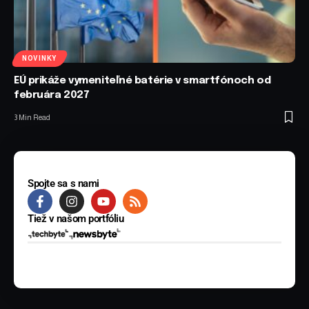
NOVINKY
EÚ prikáže vymeniteľné batérie v smartfónoch od
februára 2027
3 Min Read
Spojte sa s nami
Tiež v našom portfóliu
© 2025 BYTE Media s.r.o. Všetky práva vyhradené.