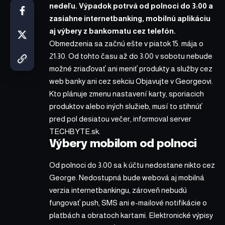
nedeľu. Výpadok potrvá od polnoci do 3:00 a
zasiahne internetbanking, mobilnú aplikáciu
aj výbery z bankomatu cez telefón.
Obmedzenia sa začnú ešte v piatok 15. mája o
21:30. Od tohto času až do 3:00 v sobotu nebude
možné zriaďovať ani meniť produkty a služby cez
web banky ani cez sekciu Objavujte v Georgeovi.
Kto plánuje zmenu nastavení karty, sporiacich
produktov alebo iných služieb, musí to stihnúť
pred pol desiatou večer,
informoval
server
TECHBYTE.sk.
Výbery mobilom od polnoci
Od polnoci do 3:00 sa k účtu nedostane nikto cez
George. Nedostupná bude webová aj mobilná
verzia internetbankingu, zároveň nebudú
fungovať push, SMS ani e-mailové notifikácie o
platbách a obratoch kartami. Elektronické výpisy