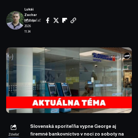
Lukáš
Zachar
Zdieľať
14. mája
2026
11:34
Slovenská sporiteľňa vypne George aj
firemné bankovníctvo v noci zo soboty na
Zdieľať