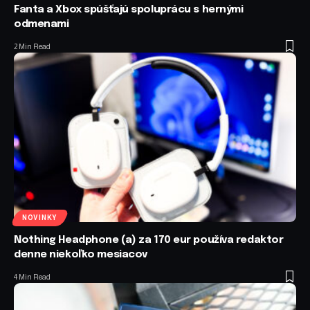
Fanta a Xbox spúšťajú spoluprácu s hernými
odmenami
2 Min Read
NOVINKY
Nothing Headphone (a) za 170 eur používa redaktor
denne niekoľko mesiacov
4 Min Read