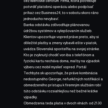
cez klientske centrum. Firma, ktorá potrebuje
potvrdiť platobnú operáciu alebo podpísať
príkaz cez Business24, to v sobotu skoro ráno
jednoducho nevybaví.
Banka odstávku zdôvodňuje plánovanou
údržbou systémov a vylepšovaním služieb.
Klientov upozorňuje vopred práve preto, aby si
dôležité platby a zmeny vybavili ešte v piatok,
uvádza Slovenská sporiteľňa na svojej stránke.
Kto je zvyknutý chodiť von iba s telefónom a
fyzickú kartu necháva doma, mal by na výpadok
výberu cez mobil myslieť vopred. Portál
Techbyte.sk upozorňuje, že práve kombinácia
nedostupného George, nefunkčných notifikácií a
obmedzeného prístupu k firemným službám robí
túto odstávku rozsiahlejšou než bežné krátke
výpadky.
Obmedzenia teda platia v dvoch vlnách: od 21:30