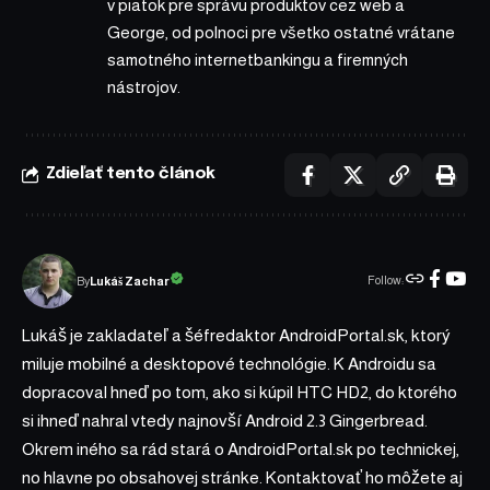
v piatok pre správu produktov cez web a
George, od polnoci pre všetko ostatné vrátane
samotného internetbankingu a firemných
nástrojov.
Zdieľať tento článok
Follow:
Lukáš Zachar
By
Lukáš je zakladateľ a šéfredaktor AndroidPortal.sk, ktorý
miluje mobilné a desktopové technológie. K Androidu sa
dopracoval hneď po tom, ako si kúpil HTC HD2, do ktorého
si ihneď nahral vtedy najnovší Android 2.3 Gingerbread.
Okrem iného sa rád stará o AndroidPortal.sk po technickej,
no hlavne po obsahovej stránke. Kontaktovať ho môžete aj