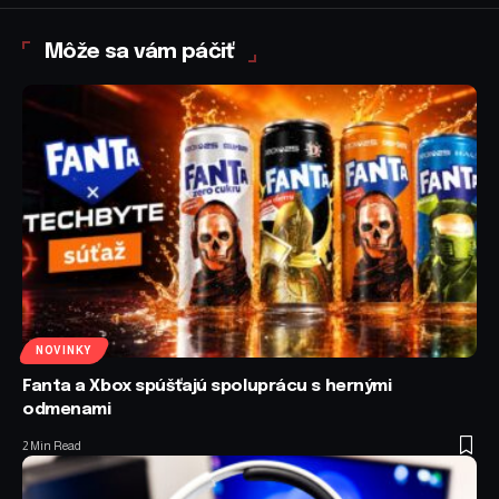
Môže sa vám páčiť
NOVINKY
Fanta a Xbox spúšťajú spoluprácu s hernými
odmenami
2 Min Read