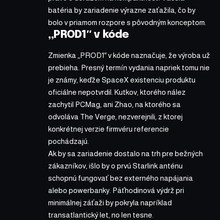
batéria by zariadenie výrazne zaťažila, čo by
bolo v priamom rozpore s pôvodným konceptom.
„PROD1″ v kóde
Zmienka „PROD1″ v kóde naznačuje, že výroba už
prebieha. Presný termín vydania napriek tomu nie
je známy, keďže SpaceX existenciu produktu
oficiálne nepotvrdil. Kutkov, ktorého nález
zachytil PCMag, ani Zhao, na ktorého sa
odvoláva The Verge, nezverejnili, z ktorej
konkrétnej verzie firmvéru referencie
pochádzajú.
Ak by sa zariadenie dostalo na trh pre bežných
zákazníkov, išlo by o prvú Starlink anténu
schopnú fungovať bez externého napájania
alebo powerbanky. Päťhodinová výdrž pri
minimálnej záťaži by pokryla napríklad
transatlantický let, no len tesne.