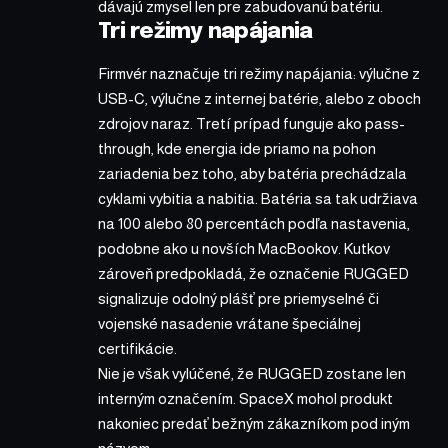
dávajú zmysel len pre zabudovanú batériu.
Tri režimy napájania
Firmvér naznačuje tri režimy napájania: výlučne z
USB-C, výlučne z internej batérie, alebo z oboch
zdrojov naraz. Tretí prípad funguje ako pass-
through, kde energia ide priamo na pohon
zariadenia bez toho, aby batéria prechádzala
cyklami vybitia a nabitia. Batéria sa tak udržiava
na 100 alebo 80 percentách podľa nastavenia,
podobne ako u novších MacBookov. Kutkov
zároveň predpokladá, že označenie RUGGED
signalizuje odolný plášť pre priemyselné či
vojenské nasadenie vrátane špeciálnej
certifikácie.
Nie je však vylúčené, že RUGGED zostane len
interným označením. SpaceX mohol produkt
nakoniec predať bežným zákazníkom pod iným