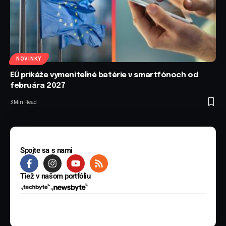
NOVINKY
EÚ prikáže vymeniteľné batérie v smartfónoch od
februára 2027
3 Min Read
Spojte sa s nami
Tiež v našom portfóliu
© 2025 BYTE Media s.r.o. Všetky práva vyhradené.