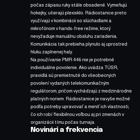
počas zápasu ruky stále obsadené. Vymeňujú
hokejky, utierajú plexisklo. Rádiostanice preto
využívajú v kombinácii so slúchadlami a
mikrofónom v hands-free režime, ktorý
nevyžaduje manuálnu obsluhu zariadenia.
Komunikácia tak prebieha plynulo aj uprostred
hluku zaplnenej haly.
Na používanie PMR 446 nie je potrebné
individuálne povolenie. Ako uvádza TÚSR,
pravidlá sú premietnuté do všeobecných
povolení vydaných telekomunikačným
regulátorom, pričom vychádzajú z medzinárodne
platných noriem. Rádiostanice je navyše možné
podľa potreby upravovať a meniť ich vlastnosti,
čo ich robí flexibilnou voľbou aj pri zmenách v
organizácii tímu počas turnaja.
Novinári a frekvencia