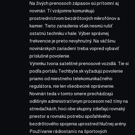
Na živých prenosoch zápasov sú prítomní aj
novinári. Tí vzájomne komunikujú
prostredníctvom bezdrôtových mikrofónov a
kamier. Tieto zariadenia však nesmú rušiť
ostatnú techniku v hale. Výber správnej
frekvencie je preto nevyhnutný. Na väčšinu
novinárskych zariadení treba vopred vybaviť
príslušné povolenie.
Výnimku tvoria satelitné prenosové vozidlá. Tie si
podľa portálu Techbyte.sk vyžadujú povolenie
priamo od miestneho telekomunikačného
regulátora, nie len všeobecné oprávnenie.
Novinári teda v tomto smere prechádzajú
odlišným administratívnym procesom než tímy na
striedačkách, hoci obe skupiny zdieľajú rovnaký
priestor a rovnakú potrebu spoľahlivého
bezdrôtového spojenia uprostred hlučnej arény.
Používanie rádiostaníc na športových