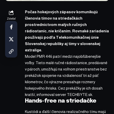
Počas hokejových zápasov komunikujú
členovia tímov na striedačkách
Zdieľať
prostredníctvom malých ručných
rádiostaníc, nie kričaním. Rovnaké zariadenia
používajú podľa Telekomunikačnej únie
Slovenskej republiky aj tímy v slovenskej
extralige.
Model PMR 446 patrí medzi najobľúbenejšie
voľby. Tieto malé ručné rádiostanice, predávané
v pároch, umožňujú na voľnom priestranstve bez
prekážok spojenie na vzdialenosť tri až päť
kilometrov, čo výrazne presahuje rozmery
hokejového ihriska. Cez prekážky je ich dosah
kratší,
informoval
server TECHBYTE.sk.
Hands-free na striedačke
Kustódi a ďalší členovia realizačného tímu majú