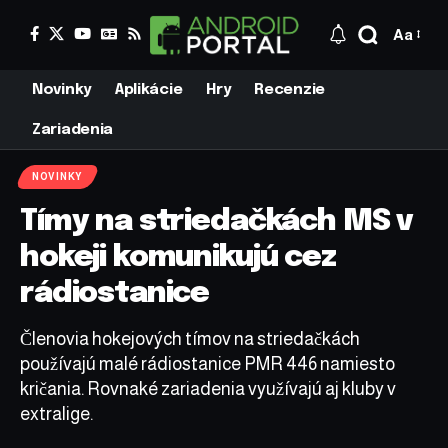
Aa
Novinky
Aplikácie
Hry
Recenzie
Zariadenia
NOVINKY
Tímy na striedačkách MS v
hokeji komunikujú cez
rádiostanice
Členovia hokejových tímov na striedačkách
používajú malé rádiostanice PMR 446 namiesto
kričania. Rovnaké zariadenia využívajú aj kluby v
extralige.