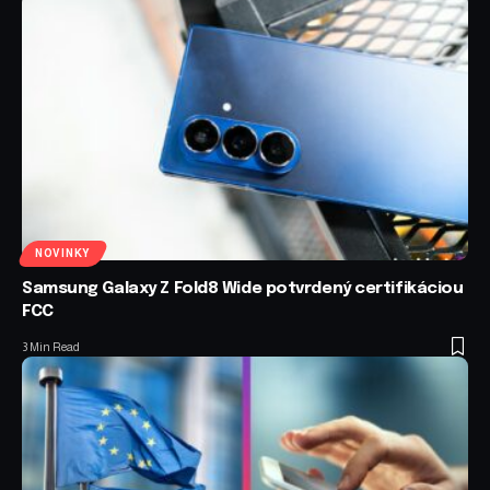
NOVINKY
Samsung Galaxy Z Fold8 Wide potvrdený certifikáciou
FCC
3 Min Read