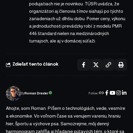
podujatiach nie je novinkou. TÚSR uvádza, že
organizátori aj členovia tímov siahajú po týchto
zariadeniach už dlhšiu dobu. Pomer ceny, výkonu
a jednoduchosti prevádzky robí z modelu PMR
446 štandard nielen na medzinárodných
turnajoch, ale aj v domácej súťaži.
Zdieľať tento článok
Follow:
Roman Drexler
By
Ahojte, som Roman. Píšem o technológiách, vede, vesmíre
a ekonomike. Vo voľnom čase sa venujem vareniu, hraniu
hier, športu a výchove psa. Samozrejme, môj denný
harmonogram zahŕňa aj hľadanie pútavých tém, o ktoré sa