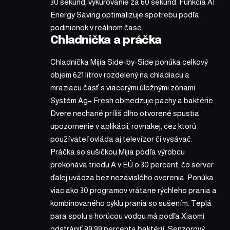
30 sekúnd, vykurovanie za 60 sekúnd. Funkcia AI
Energy Saving optimalizuje spotrebu podľa
podmienok v reálnom čase.
Chladnička a práčka
Chladnička Mijia Side-by-Side ponúka celkový
objem 621 litrov rozdelený na chladiacu a
mraziacu časť s viacerými úložnými zónami.
Systém Ag+ Fresh obmedzuje pachy a baktérie.
Dvere nechané príliš dlho otvorené spustia
upozornenie v aplikácii, rovnakej, cez ktorú
používateľ ovláda aj televízor či vysávač.
Práčka so sušičkou Mijia podľa výrobcu
prekonáva triedu A v EÚ o 30 percent, čo server
ďalej uvádza bez nezávislého overenia. Ponúka
viac ako 30 programov vrátane rýchleho prania a
kombinovaného cyklu prania so sušením. Teplá
para spolu s horúcou vodou má podľa Xiaomi
odstrániť 99,99 percenta baktérií. Senzorový