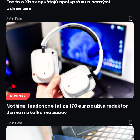
Fanta a Xbox spúšťajú spoluprácu s hernými
odmenami
2 Min Read
NOVINKY
Nothing Headphone (a) za 170 eur používa redaktor
denne niekoľko mesiacov
4 Min Read