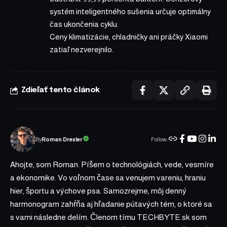
systém inteligentného sušenia určuje optimálny
čas ukončenia cyklu.
Ceny klimatizácie, chladničky ani práčky Xiaomi
zatiaľ nezverejnilo.
Zdieľať tento článok
Follow:
Roman Drexler
By
Ahojte, som Roman. Píšem o technológiách, vede, vesmíre
a ekonomike. Vo voľnom čase sa venujem vareniu, hraniu
hier, športu a výchove psa. Samozrejme, môj denný
harmonogram zahŕňa aj hľadanie pútavých tém, o ktoré sa
s vami následne delím. Členom tímu TECHBYTE.sk som