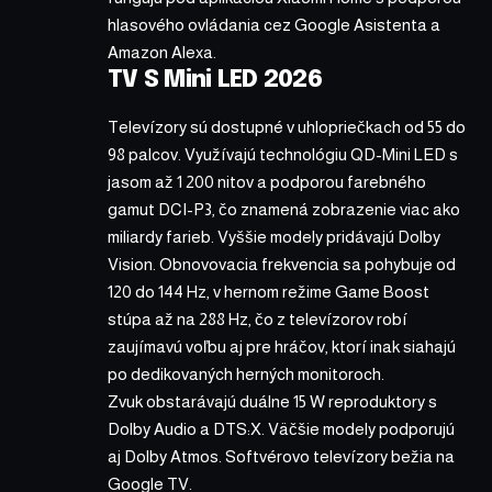
hlasového ovládania cez Google Asistenta a
Amazon Alexa.
TV S Mini LED 2026
Televízory sú dostupné v uhlopriečkach od 55 do
98 palcov. Využívajú technológiu QD-Mini LED s
jasom až 1 200 nitov a podporou farebného
gamut DCI-P3, čo znamená zobrazenie viac ako
miliardy farieb. Vyššie modely pridávajú Dolby
Vision. Obnovovacia frekvencia sa pohybuje od
120 do 144 Hz, v hernom režime Game Boost
stúpa až na 288 Hz, čo z televízorov robí
zaujímavú voľbu aj pre hráčov, ktorí inak siahajú
po dedikovaných herných monitoroch.
Zvuk obstarávajú duálne 15 W reproduktory s
Dolby Audio a DTS:X. Väčšie modely podporujú
aj Dolby Atmos. Softvérovo televízory bežia na
Google TV.