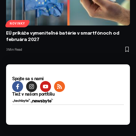
NOVINKY
EÚ prikáže vymeniteľné batérie v smartfónoch od
februára 2027
3 Min Read
Spojte sa s nami
Tiež v našom portfóliu
© 2025 BYTE Media s.r.o. Všetky práva vyhradené.