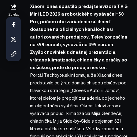
Xiaomi dnes spustilo predaj televízora TV S
Mini LED 2026 a robotického vysávača H50
Zdieľať
Pro, pričom obe zariadenia sú ihneď
dostupné na oficiálnych kanáloch a u
autorizovaných predajcov. Televízor začína
na 599 eurách, vysávač na 499 eurách.
Zvyšok noviniek z dnešnej prezentácie,
vrátane klimatizácie, chladničky a práčky so
sušičkou, príde do predaja neskôr.
Portál Techbyte.sk informuje, že Xiaomi dnes
predstavilo celý rad domácich spotrebičov pod
hlavičkou stratégie „Človek × Auto × Domov“,
ktorej cieľom je prepojiť zariadenia do jedného
inteligentného systému. Okrem televízorov a
vysávača pribudli klimatizácia Mijia GentleAir,
chladnička Mijia Side-by-Side s objemom 621
litrov a práčka so sušičkou. Všetky zariadenia
fungujú pod aplikáciou Xiaomi Home s podporou