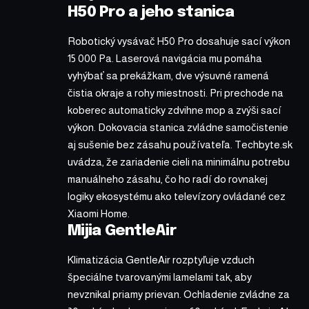
H50 Pro a jeho stanica
Robotický vysávač H50 Pro dosahuje sací výkon
15 000 Pa. Laserová navigácia mu pomáha
vyhýbať sa prekážkam, dve výsuvné ramená
čistia okraje a rohy miestnosti. Pri prechode na
koberec automaticky zdvihne mop a zvýši sací
výkon. Dokovacia stanica zvládne samočistenie
aj sušenie bez zásahu používateľa. Techbyte.sk
uvádza, že zariadenie cieli na minimálnu potrebu
manuálneho zásahu, čo ho radí do rovnakej
logiky ekosystému ako televízory ovládané cez
Xiaomi Home.
Mijia GentleAir
Klimatizácia GentleAir rozptyľuje vzduch
špeciálne tvarovanými lamelami tak, aby
nevznikal priamy prievan. Ochladenie zvládne za