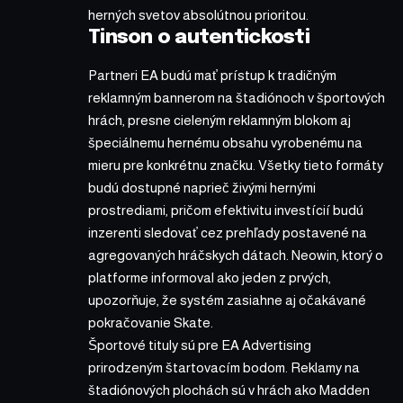
herných svetov absolútnou prioritou.
Tinson o autentickosti
Partneri EA budú mať prístup k tradičným
reklamným bannerom na štadiónoch v športových
hrách, presne cieleným reklamným blokom aj
špeciálnemu hernému obsahu vyrobenému na
mieru pre konkrétnu značku. Všetky tieto formáty
budú dostupné naprieč živými hernými
prostrediami, pričom efektivitu investícií budú
inzerenti sledovať cez prehľady postavené na
agregovaných hráčskych dátach. Neowin, ktorý o
platforme informoval ako jeden z prvých,
upozorňuje, že systém zasiahne aj očakávané
pokračovanie Skate.
Športové tituly sú pre EA Advertising
prirodzeným štartovacím bodom. Reklamy na
štadiónových plochách sú v hrách ako Madden