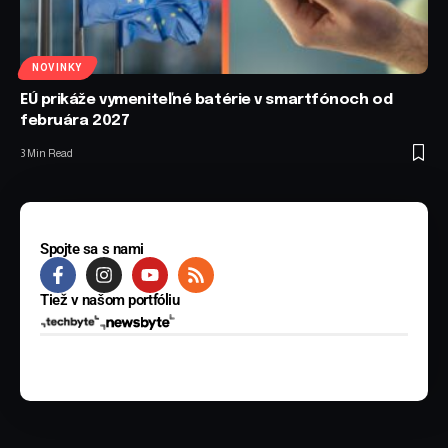
NOVINKY
EÚ prikáže vymeniteľné batérie v smartfónoch od
februára 2027
3 Min Read
Spojte sa s nami
Tiež v našom portfóliu
© 2025 BYTE Media s.r.o. Všetky práva vyhradené.