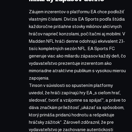
Záujem inzerentov o platformu EA chce podložiť
vlastnými číslami. Divízia EA Sports podľa štúdia
každoročne pritiahne stovky miliónov aktívnych
hráčov naprieč konzolami, počítačmi aj mobilmi. V
Madden NFL hráči denne odohrajú ekvivalent 23-
tisíc kompletných sezón NFL. EA Sports FC
generuje viac ako miliardu zápasov každý deň, čo
vydavateľstvo prezentuje inzerentom ako
mimoriadne atraktívne publikum s vysokou mierou
zapojenia.
Tinson v súvislosti so spustením platformy
uviedol, že hráči zapínajú hry EA „s cieľom hrať,
sledovať, tvoriť a vzájomne sa spájať“, a práve to
dáva značkám príležitosť „ukázať sa spôsobom,
ktorý prináša pridanú hodnotu a rešpektuje
hráčsky zážitok“. Zároveň zdôraznil, že pre
vydavateľstvo je zachovanie autentickosti