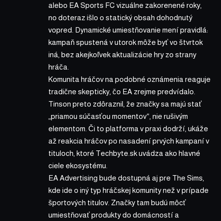
alebo EA Sports FC vizuálne zakorenené roky,
no doteraz išlo o statický obsah dohodnutý
vopred. Dynamické umiestňovanie mení pravidlá:
kampaň spustená v utorok môže byť vo štvrtok
iná, bez akejkoľvek aktualizácie hry zo strany
hráča.
Komunita hráčov na podobné oznámenia reaguje
tradične skepticky, čo EA zrejme predvídalo.
Tinson preto zdôraznil, že značky sa majú stať
„priamou súčasťou momentov“, nie rušivým
elementom. Či to platforma v praxi dodrží, ukáže
až reakcia hráčov po nasadení prvých kampaní v
tituloch, ktoré Techbyte.sk uvádza ako hlavné
ciele ekosystému.
EA Advertising bude dostupná aj pre The Sims,
kde ide o iný typ hráčskej komunity než v prípade
športových titulov. Značky tam budú môcť
umiestňovať produkty do domácností a