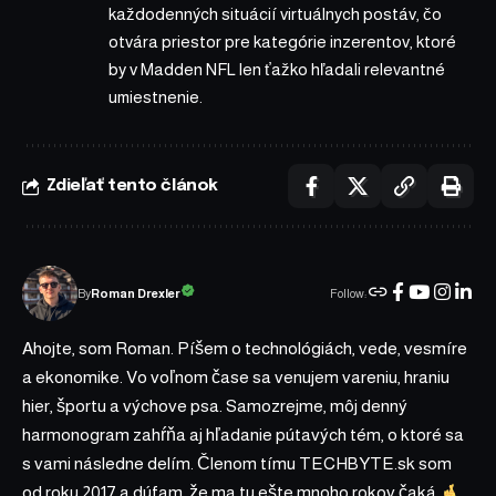
každodenných situácií virtuálnych postáv, čo
otvára priestor pre kategórie inzerentov, ktoré
by v Madden NFL len ťažko hľadali relevantné
umiestnenie.
Zdieľať tento článok
Follow:
Roman Drexler
By
Ahojte, som Roman. Píšem o technológiách, vede, vesmíre
a ekonomike. Vo voľnom čase sa venujem vareniu, hraniu
hier, športu a výchove psa. Samozrejme, môj denný
harmonogram zahŕňa aj hľadanie pútavých tém, o ktoré sa
s vami následne delím. Členom tímu TECHBYTE.sk som
od roku 2017 a dúfam, že ma tu ešte mnoho rokov čaká
.