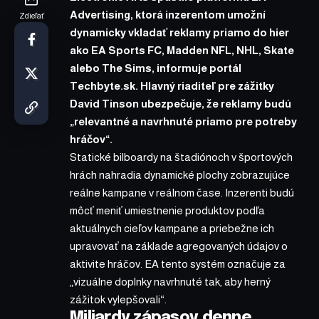
Advertising, ktorá inzerentom umožní
Zdieľať
dynamicky vkladať reklamy priamo do hier
ako EA Sports FC, Madden NFL, NHL, Skate
alebo The Sims, informuje portál
Techbyte.sk. Hlavný riaditeľ pre zážitky
David Tinson ubezpečuje, že reklamy budú
„relevantné a navrhnuté priamo pre potreby
hráčov“.
Statické bilboardy na štadiónoch v športových
hrách nahradia dynamické plochy zobrazujúce
reálne kampane v reálnom čase. Inzerenti budú
môcť meniť umiestnenie produktov podľa
aktuálnych cieľov kampane a priebežne ich
upravovať na základe agregovaných údajov o
aktivite hráčov. EA tento systém označuje za
„vizuálne doplnky navrhnuté tak, aby herný
zážitok vylepšovali“.
Miliardy zápasov denne